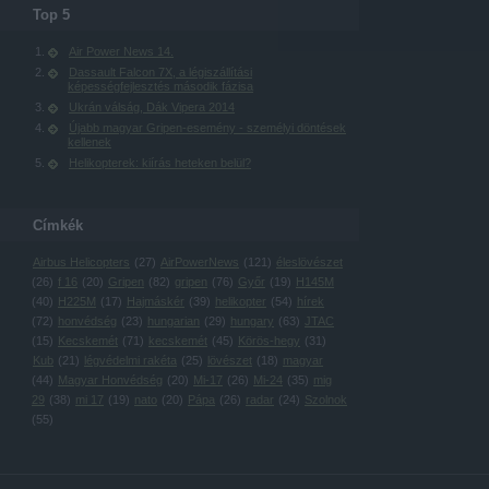
Top 5
Air Power News 14.
Dassault Falcon 7X, a légiszállítási
képességfejlesztés második fázisa
Ukrán válság, Dák Vipera 2014
Újabb magyar Gripen-esemény - személyi döntések
kellenek
Helikopterek: kiírás heteken belül?
Címkék
Airbus Helicopters
(
27
)
AirPowerNews
(
121
)
éleslövészet
(
26
)
f 16
(
20
)
Gripen
(
82
)
gripen
(
76
)
Győr
(
19
)
H145M
(
40
)
H225M
(
17
)
Hajmáskér
(
39
)
helikopter
(
54
)
hírek
(
72
)
honvédség
(
23
)
hungarian
(
29
)
hungary
(
63
)
JTAC
(
15
)
Kecskemét
(
71
)
kecskemét
(
45
)
Körös-hegy
(
31
)
Kub
(
21
)
légvédelmi rakéta
(
25
)
lövészet
(
18
)
magyar
(
44
)
Magyar Honvédség
(
20
)
Mi-17
(
26
)
Mi-24
(
35
)
mig
29
(
38
)
mi 17
(
19
)
nato
(
20
)
Pápa
(
26
)
radar
(
24
)
Szolnok
(
55
)