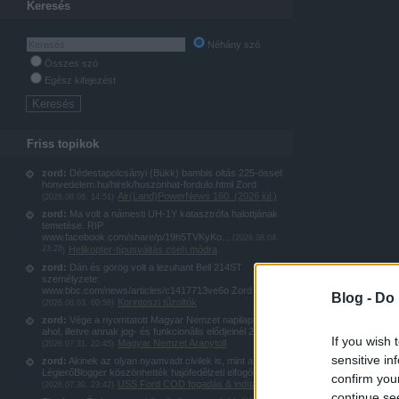
Keresés
Néhány szó
Összes szó
Egész kifejezést
Friss topikok
zord:
Dédestapolcsányi (Bükk) bambis oltás 225-össel:
honvedelem.hu/hirek/huszonhat-fordulo.html Zord
Air(Land)PowerNews 160. (2026 júl.)
(
2026.08.06. 14:51
)
zord:
Ma volt a námesti UH-1Y katasztrófa halottjának
temetése. RIP
www.facebook.com/share/p/19h5TVKyKo...
(
2026.08.04.
23:28
Helikopter-típusváltás cseh módra
)
zord:
Dán és görög volt a lezuhant Bell 214ST
személyzete:
www.bbc.com/news/articles/c1417713ve6o Zord
Blog -
Do 
Korintoszi tűzoltók
(
2026.08.03. 00:58
)
zord:
Vége a nyomtatott Magyar Nemzet napilapnak,
ahol, illetve annak jog- és funkcionâlis elődjeinél 20...
If you wish 
Magyar Nemzet Aranytoll
(
2026.07.31. 22:45
)
sensitive in
zord:
Akinek az olyan nyamvadt civilek is, mint a
LégierőBlogger köszönhették hajófedêlzeti elfogókötel...
confirm you
USS Ford COD fogadás & indítás
(
2026.07.30. 23:42
)
continue se