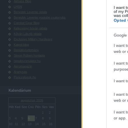
Airbase Blog
LHSN
I want t
of my P
Benedek Levente oldala
was col
Benedek Levente youtube csatornája
Opted 
Combat Gear Blog
Kelecsényi István oldala
Kővári László oldala
Google 
Exclusive Military Hardware
Katpol blog
I want t
Repüléstudomány
web or d
Simon Róbert honlapja
repuloszimulator.hu
I want t
Aeromagazin
purpose
Aranysas
Panczelosok.hu
I want 
Kalendárium
I want t
web or d
augusztus 2026
Hét
Ked
Sze
Csü
Pén
Szo
Vas
I want t
1
2
or app.
3
4
5
6
7
8
9
10
11
12
13
14
15
16