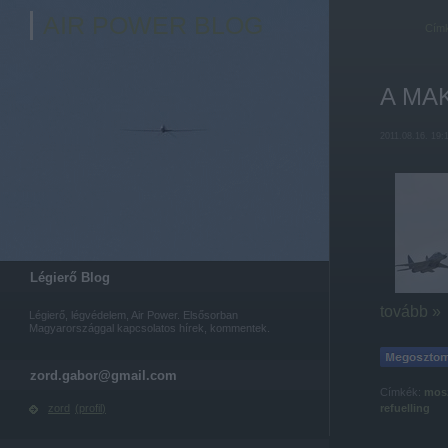
AIR POWER BLOG
Cím
A MAKS
2011.08.16. 19:
Légierő Blog
tovább »
Légierő, légvédelem, Air Power. Elsősorban
Magyarországgal kapcsolatos hírek, kommentek.
zord.gabor@gmail.com
Címkék:
mos
refuelling
zord
(
profil
)