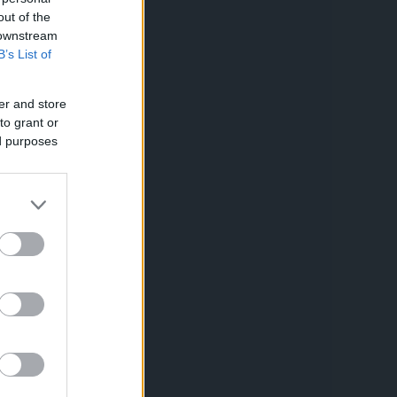
out of the
 downstream
B’s List of
er and store
to grant or
ed purposes