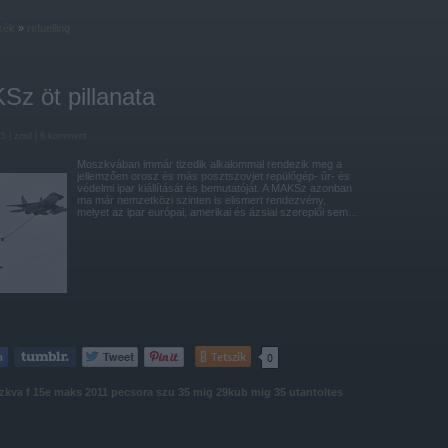
kék
»
refuelling
z öt pillanata
15 |
zord
|
6
komment
Moszkvában immár tizedik alkalommal rendezik meg a
jellemzően orosz és más posztszovjet repülőgép- űr- és
védelmi ipar kiállítását és bemutatóját. A MAKSz azonban
ma már nemzetközi szinten is elismert rendezvény,
melyet az ipar európai, amerikai és ázsiai szereplői sem…
Tetszik
0
zkva
f 15e
maks 2011
pecsora
szu 35
mig 29kub
mig 35
utantoltes