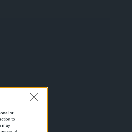
sonal or
ection to
ou may
 personal