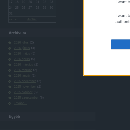
I want t
17
18
19
20
21
22
23
24
25
26
27
28
29
30
31
I want t
Archív
<<
<
authenti
Archívum
2026 július
(
2
)
2026 június
(
4
)
2026 május
(
3
)
2026 április
(
5
)
2026 március
(
2
)
2026 február
(
2
)
2026 január
(
1
)
2025 december
(
2
)
2025 november
(
2
)
2025 október
(
5
)
2025 szeptember
(
6
)
Tovább
...
Egyéb