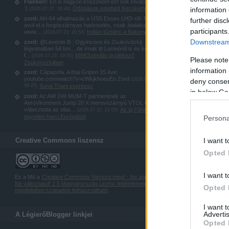
Flankerr:
Én is nagyon köszönöm ezt sok kiváló képet
:)
Ötfogásos estebéd Kecskeméten
information 
(
2026.07.27. 16:46
)
zord:
AH-64 alhalmazás a USS Essex LHD-rōl. Nem
further disc
avul el a forgószárnyas hadviselés, csak átalakul:
participants
www....
Indián tűztánc a Bakonyban
(
2026.07.23. 20:52
)
Downstream 
zord:
@Levente B.: Ogyincovo és Zsukovdzkij
légvonalban 54 km....de írnak itt Lucinóról is és kubinkai
f...
MAKSzimális gyülekező
(
2026.07.23. 19:50
)
Please note
Zsukovszkijban
information 
zord:
Cápapofa. A thai Gripen 15 éve:
youtube.com/watch?v=cWkjkhoeuEo Zord
(
2026.07.23.
deny consent
08:25
Surat Thani expressz
)
in below Go
zord:
Az AW 249 MUM-T partnerének az
AeroVironment Jump 20 X merevszárnyú VTOL UAS-t
választotta az olas...
Az új Főnix: az
(
2026.07.22. 21:05
)
egyetlen harci Európából
Persona
Creative Commons liszensz
I want t
Opted 
I want t
Ez a Mű a
Creative Commons Nevezd meg! - Ne add el! -
Ne változtasd! 2.5 Magyarország Licenc feltételeinek
Opted 
megfelelően szabadon felhasználható
.
I want 
Advertis
A LégierőBlogger linkjei
Opted 