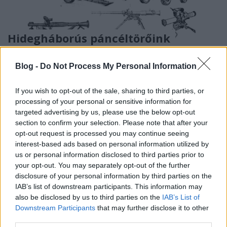
Hidegháborús páncéltörőink
zord
•
2021. január 13.
0
Blog -
Do Not Process My Personal Information
A közelmúltban látott napvilágot Hpasp kolléga
tollából a hidegháborús magyar - széles értelemben
If you wish to opt-out of the sale, sharing to third parties, or
processing of your personal or sensitive information for
vett - páncéltörő eszközökről, képességekről szóló
targeted advertising by us, please use the below opt-out
munka. Akárcsak a szerző/szerkesztő korábbi
section to confirm your selection. Please note that after your
erőfeszítései (lérak, nuki) esetében, itt is hiánypótló
opt-out request is processed you may continue seeing
dolgozatról, úttörő műről beszélhetünk. Zord
interest-based ads based on personal information utilized by
us or personal information disclosed to third parties prior to
your opt-out. You may separately opt-out of the further
disclosure of your personal information by third parties on the
IAB’s list of downstream participants. This information may
also be disclosed by us to third parties on the
IAB’s List of
Downstream Participants
that may further disclose it to other
third parties.