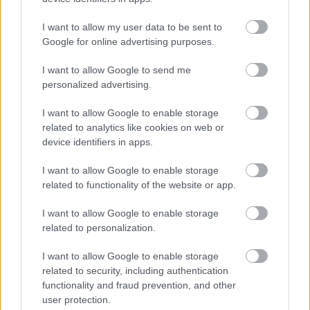
I want to allow my user data to be sent to
Google for online advertising purposes.
I want to allow Google to send me
personalized advertising.
I want to allow Google to enable storage
related to analytics like cookies on web or
device identifiers in apps.
I want to allow Google to enable storage
related to functionality of the website or app.
Tüzérlecke Bakonykútin
I want to allow Google to enable storage
zord
•
2016. május 31.
0
related to personalization.
A LégierőBlogger a napokban a tataiak és
I want to allow Google to enable storage
tüzérhallgatók lövészetét fotózta a bakonykúti
related to security, including authentication
(csörlőházi) lőtéren, mindenekelőtt az irányított
functionality and fraud prevention, and other
páncéltörő rakétatechnika történelmi
user protection.