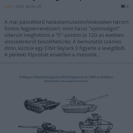
zord
•
2024. április 29.
6
A mai páncéltörő hatásbemutatón/lövészeten három
fontos fegyverrendszert, mint hazai "újdonságot"
sikerült megfotózni a "0"-ponton (a 120-as esetben
visszatérésről beszélhetünk). A bemutatót számos
drón, köztük egy Elbit Skylark 3 figyelte a levegőből.
A pénteki főpróbát követően a második…