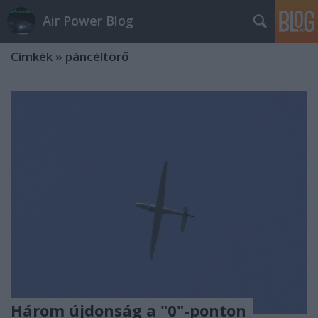
Air Power Blog
Címkék
»
páncéltörő
Három újdonság a "0"-ponton