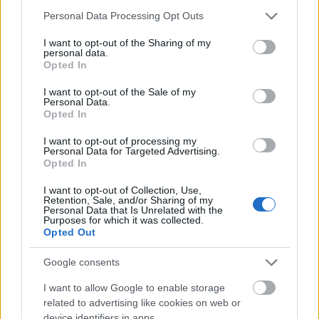
Please note that this website/app uses one or more Google
Personal Data Processing Opt Outs
services and may gather and store information including but
not limited to your visit or usage behaviour. You may click to
I want to opt-out of the Sharing of my
personal data.
grant or deny consent to Google and its third-party tags to
Opted In
use your data for below specified purposes in below Google
consent section.
I want to opt-out of the Sale of my
Personal Data.
Opted In
Magyar kézben a Carl Gustaf M4
I want to opt-out of processing my
zord
•
2019. szeptember 12.
11
Personal Data for Targeted Advertising.
Opted In
A lövész alegységek új (páncéltörő) támogató
I want to opt-out of Collection, Use,
fegyvereként beszerzett Carl Gustaf M4 lövegekre
Retention, Sale, and/or Sharing of my
Personal Data that Is Unrelated with the
történő kiképzés részeként szeptember 11-én először
Purposes for which it was collected.
hajtottak végre magyar honvédek éleslövészetet a
Opted Out
bakonykúti-csörlőházi lőtéren. Béléscsöves, űrméret
alatti gyakorló 7,62-es lőszerrel és a gázkifúvást…
Google consents
I want to allow Google to enable storage
related to advertising like cookies on web or
device identifiers in apps.