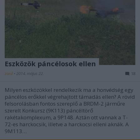
Eszközök páncélosok ellen
zord
•
2014. május 22.
18
Milyen eszközökkel rendelkezik ma a honvédség egy
páncélos erőkkel végrehajtott támadás ellen? A rövid
felsorolásban fontos szereplő a BRDM-2 járműre
szerelt Konkursz (9K113) páncéltörő
rakétakomplexum, a 9P148. Aztán ott vannak a T-
72-es harckocsik, illetve a harckocsi elleni aknák. A
9M113…