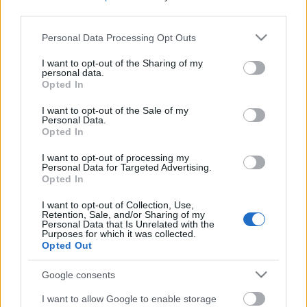
third parties.
Please note that this website/app uses one or more Google
Personal Data Processing Opt Outs
services and may gather and store information including but
19 év után ismét magyar vadászok
not limited to your visit or usage behaviour. You may click to
I want to opt-out of the Sharing of my
personal data.
grant or deny consent to Google and its third-party tags to
Pápán
Opted In
use your data for below specified purposes in below Google
consent section.
zord
•
2019. május 07.
2
I want to opt-out of the Sale of my
Personal Data.
Opted In
Magyarország demilitarizációjának részeként 2000-
I want to opt-out of processing my
ben felszámolták a nagysebességű harci repülést
Personal Data for Targeted Advertising.
Pápán, s ez a műfaj Kecskeméttel egybázisúvá, majd
Opted In
idővel a Pumákkal egyszázadúvá vált a
honvédségben - a falig hátrálás iskolapéldájaként. A
I want to opt-out of Collection, Use,
Retention, Sale, and/or Sharing of my
történelem kereke azóta talán nem is egyet fordult,…
Personal Data that Is Unrelated with the
Purposes for which it was collected.
Opted Out
Google consents
I want to allow Google to enable storage