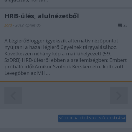
user protection.
HRB-ülés, alulnézetből
zord
•
2012. április 05.
23
A LégierőBlogger igyekszik alternatív nézőpontot
nyújtani a hazai légierő ügyeinek tárgyalásához.
Következzen néhány kép a mai kihelyezett (59.
SzDRB) HRB-ülésről ebben a szellemiségben: Embert
próbáló időkAmikor Szolnok Kecskemétre költözött:
Levegőben az MH…
SÜTI BEÁLLÍTÁSOK MÓDOSÍTÁSA