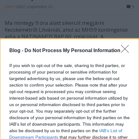
zord
•
2022. szeptember 21.
5
Ma mintegy 9 óra alatt sikerült megjárni
Kecskemétről Litvániát, ahol az MH59 kontingense
adja a NATINAMDS BAP 60. rotációját. A
vendéglátóknak és a sorsnak köszönhetően ezúttal
sikerült egy légifotózásba torkolló Tango riasztást
Blog -
Do Not Process My Personal Information
abszolválni a fotósokkal tömött 604-ös tevebusz
elfogására. Nagy volt…
If you wish to opt-out of the sale, sharing to third parties, or
processing of your personal or sensitive information for
targeted advertising by us, please use the below opt-out
section to confirm your selection. Please note that after your
opt-out request is processed you may continue seeing
interest-based ads based on personal information utilized by
us or personal information disclosed to third parties prior to
your opt-out. You may separately opt-out of the further
disclosure of your personal information by third parties on the
IAB’s list of downstream participants. This information may
also be disclosed by us to third parties on the
IAB’s List of
Downstream Participants
that may further disclose it to other