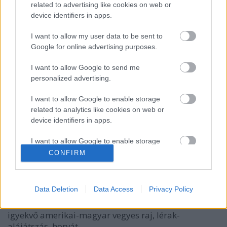
related to advertising like cookies on web or
device identifiers in apps.
I want to allow my user data to be sent to
Google for online advertising purposes.
I want to allow Google to send me
personalized advertising.
I want to allow Google to enable storage
related to analytics like cookies on web or
Load Diffuser bónuszokkal
device identifiers in apps.
zord
•
2017. május 29.
33
I want to allow Google to enable storage
related to functionality of the website or app.
CONFIRM
Ma kellemes kétharmad üzemnapot sikerült
eltölteni a kecskeméti tengelyben – és a korai kezdés
I want to allow Google to enable storage
miatt a RP-k felőli oldalon is, lásd első kép – a Load
related to personalization.
Data Deletion
Data Access
Privacy Policy
Diffuser 2017 miatt felpezsdült forgalom
fotózásával. Volt itt az Alföldre, a Dunántúlra
I want to allow Google to enable storage
igyekvő amerikai-magyar vegyes raj, lérak-
related to security, including authentication
alájátszás, horvát…
functionality and fraud prevention, and other