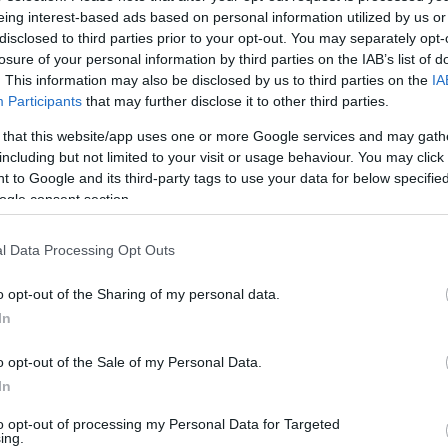
25 |
zord
|
13
komment
eing interest-based ads based on personal information utilized by us or
disclosed to third parties prior to your opt-out. You may separately opt-
Szombaton az Ég Katonái Hagyományőrző Egyesület a
hozzátartozók kezdeményezésének eleget téve
losure of your personal information by third parties on the IAB’s list of
emlékművet emelt a MiG-23-as típus első hazai
katasztrófájában repülőhalált halt két hajózó Bakó Ferenc
. This information may also be disclosed by us to third parties on the
IA
ezredes és Reinhardt Róbert százados emlékére. Az
avatásra a 21.…
Participants
that may further disclose it to other third parties.
 that this website/app uses one or more Google services and may gath
including but not limited to your visit or usage behaviour. You may click 
 to Google and its third-party tags to use your data for below specifi
ogle consent section.
Tetszik
0
l Data Processing Opt Outs
sztrófa
pápa
papa
emlektabla
mig 23
o opt-out of the Sharing of my personal data.
Következő oldal »
In
o opt-out of the Sale of my Personal Data.
In
to opt-out of processing my Personal Data for Targeted
ing.