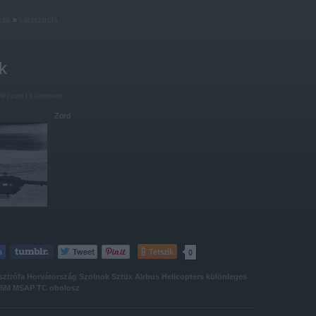
kék
»
katasztrófa
k
59 |
zord
|
6
komment
Zord
Tetszik
0
sztrófa
Horvátország
Szolnok
Sztüx
Airbus Helicopters
különleges
45M
MSAP TC
obolosz