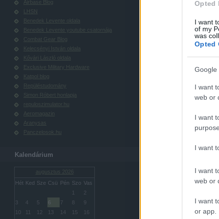
Airbase Blog
Opted 
LHSN
Benedek Levente oldala
I want t
of my P
Benedek Levente youtube csatornája
was col
Combat Gear Blog
Opted 
Kelecsényi István oldala
Kővári László oldala
Exclusive Military Hardware
Google 
Katpol blog
Repüléstudomány
I want t
Simon Róbert honlapja
web or d
repuloszimulator.hu
Aeromagazin
I want t
Aranysas
purpose
Panczelosok.hu
I want 
Kalendárium
I want t
augusztus 2026
web or d
Hét
Ked
Sze
Csü
Pén
Szo
Vas
1
2
I want t
3
4
5
6
7
8
9
or app.
10
11
12
13
14
15
16