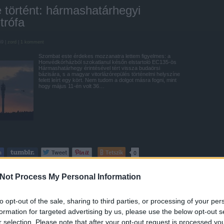
 történt: hármashatárhegyi
trófa
59 |
zord
|
1
komment
Szombat este érdekes mozzanatra lettem figyelmes: a
Honvédkórházból szokatlanul későn elstartoló EC135-ös
Hármashatárhegy érintésével tért vissza budaörsi
bázisára, s a magyar vitorlázórepülés történelmi helyszíne
felett leírt egy kört. Nem tudom a dolgot másra fogni, mint
hogy május 11-én volt 36…
Tetszik
0
sztrófa
1982
helikopter
Légimentők
Hármashatárhegy
EC135
MHSZ
Not Process My Personal Information
to opt-out of the sale, sharing to third parties, or processing of your per
ű a beledi katasztrófának
formation for targeted advertising by us, please use the below opt-out s
r selection. Please note that after your opt-out request is processed y