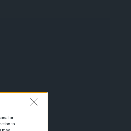
sonal or
ection to
ou may