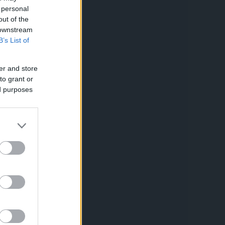
 personal
out of the
 downstream
B’s List of
er and store
to grant or
ed purposes