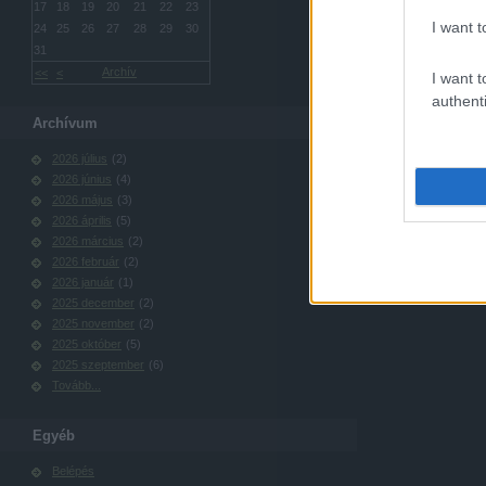
17
18
19
20
21
22
23
I want t
24
25
26
27
28
29
30
31
Archív
<<
<
I want t
authenti
Archívum
2026 július
(
2
)
2026 június
(
4
)
2026 május
(
3
)
2026 április
(
5
)
2026 március
(
2
)
2026 február
(
2
)
2026 január
(
1
)
2025 december
(
2
)
2025 november
(
2
)
2025 október
(
5
)
2025 szeptember
(
6
)
Tovább
...
Egyéb
Belépés