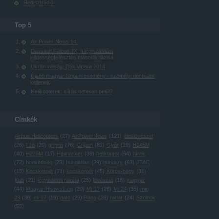
Regisztráció
Top 5
Air Power News 14.
Dassault Falcon 7X, a légiszállítási
képességfejlesztés második fázisa
Ukrán válság, Dák Vipera 2014
Újabb magyar Gripen-esemény - személyi döntések
kellenek
Helikopterek: kiírás heteken belül?
Címkék
Airbus Helicopters
(
27
)
AirPowerNews
(
121
)
éleslövészet
(
26
)
f 16
(
20
)
gripen
(
76
)
Gripen
(
82
)
Győr
(
19
)
H145M
(
40
)
H225M
(
17
)
Hajmáskér
(
39
)
helikopter
(
54
)
hírek
(
72
)
honvédség
(
23
)
hungarian
(
29
)
hungary
(
63
)
JTAC
(
15
)
Kecskemét
(
71
)
kecskemét
(
45
)
Körös-hegy
(
31
)
Kub
(
21
)
légvédelmi rakéta
(
25
)
lövészet
(
18
)
magyar
(
44
)
Magyar Honvédség
(
20
)
Mi-17
(
26
)
Mi-24
(
35
)
mig
29
(
38
)
mi 17
(
19
)
nato
(
20
)
Pápa
(
26
)
radar
(
24
)
Szolnok
(
55
)