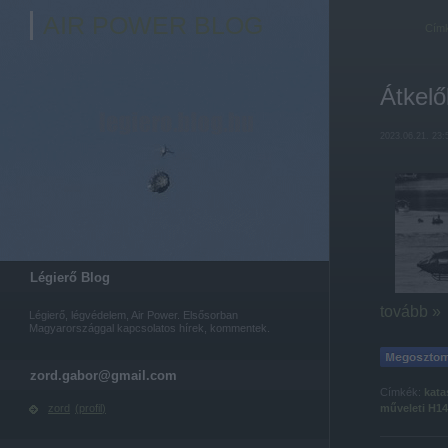
AIR POWER BLOG
Cím
Átkelő
2023.06.21. 23:
Légierő Blog
tovább »
Légierő, légvédelem, Air Power. Elsősorban
Magyarországgal kapcsolatos hírek, kommentek.
zord.gabor@gmail.com
Címkék:
kata
műveleti
H1
zord
(
profil
)