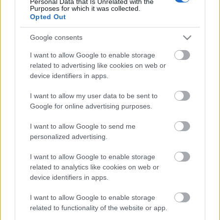
Personal Data that Is Unrelated with the
Purposes for which it was collected.
Opted Out
Google consents
I want to allow Google to enable storage
related to advertising like cookies on web or
device identifiers in apps.
I want to allow my user data to be sent to
Google for online advertising purposes.
Éjszakai kutatás-mentés Mi-17-essel:
Air Wolf Hunting 2019
I want to allow Google to send me
personalized advertising.
zord
•
2019. október 08.
23
I want to allow Google to enable storage
related to analytics like cookies on web or
A héten a vitorlázórepülő körökben hullámrepülési
device identifiers in apps.
lehetőségeiről ismert Gyöngyös-Pipishegy
sportrepülőtéren tartja Air Wolf Hunting 2019
I want to allow Google to enable storage
fedőnevű, főként kutató-mentő orientációjú
related to functionality of the website or app.
gyakorlatát az MH86 és az együttműködők. A hétfői