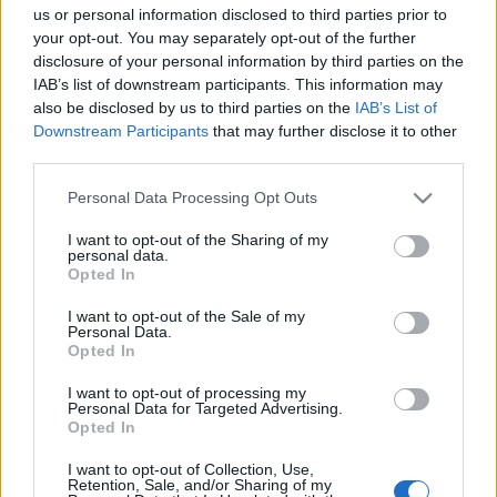
us or personal information disclosed to third parties prior to
your opt-out. You may separately opt-out of the further
disclosure of your personal information by third parties on the
IAB’s list of downstream participants. This information may
also be disclosed by us to third parties on the
IAB’s List of
Repülés a szlovák Black Hawkkal
Downstream Participants
that may further disclose it to other
zord
•
2022. június 10.
7
third parties.
Please note that this website/app uses one or more Google
Personal Data Processing Opt Outs
Az ezekben a hetekben Magyarországon zajló EDA
services and may gather and store information including but
helikopteres gyakorlat, a Fire Blade 22
not limited to your visit or usage behaviour. You may click to
I want to opt-out of the Sharing of my
personal data.
rendezőségének és sajtósainak jóvoltából ma egy
grant or deny consent to Google and its third-party tags to
Opted In
időjárás miatt elmaradt Fam Flight helyett
use your data for below specified purposes in below Google
alkalmunk nyílt részt venni a Pápára települt
consent section.
I want to opt-out of the Sale of my
eperjesi UH-60M Black Hawk IFR/ILS gyakorló
Personal Data.
Opted In
műszerrepülésén. Kis…
I want to opt-out of processing my
Personal Data for Targeted Advertising.
Opted In
I want to opt-out of Collection, Use,
Retention, Sale, and/or Sharing of my