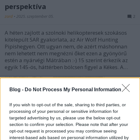
perspektíva
zord
•
2025. szeptember 05.
2
A héten zajlott a szolnoki helikopteresek szokásos
kitelepült SAR gyakorlata, az Air Wolf Hunting
Pipishegyen. Ott ugyan nem, de azért máshonnan
nem lehetett nem megnézni őket ezen a gyönyörű
estén a nyárvégi Mátrában :-) 15 szerint érkezik az
egyik 145-ös, háttérben bölcsen figyel a Kékes. A…
Blog -
Do Not Process My Personal Information
If you wish to opt-out of the sale, sharing to third parties, or
processing of your personal or sensitive information for
targeted advertising by us, please use the below opt-out
section to confirm your selection. Please note that after your
opt-out request is processed you may continue seeing
interest-based ads based on personal information utilized by