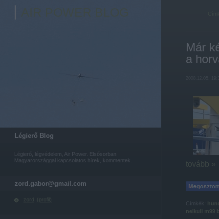
AIR POWER BLOG
Cím
Már ké
a horv
2008.12.05. 19:
Légierő Blog
Légierő, légvédelem, Air Power. Elsősorban
Magyarországgal kapcsolatos hírek, kommentek.
tovább »
zord.gabor@gmail.com
zord
(
profil
)
Címkék:
hun
nelkuli
m99