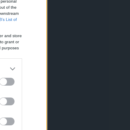
 personal
out of the
 downstream
B’s List of
er and store
to grant or
ed purposes