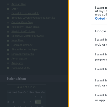
Airbase Blog
I want t
LHSN
of my P
Benedek Levente oldala
was col
Benedek Levente youtube csatornája
Opted 
Combat Gear Blog
Kelecsényi István oldala
Google 
Kővári László oldala
Exclusive Military Hardware
I want t
Katpol blog
web or d
Repüléstudomány
Simon Róbert honlapja
I want t
repuloszimulator.hu
Aeromagazin
purpose
Aranysas
Panczelosok.hu
I want 
Kalendárium
I want t
web or d
augusztus 2026
Hét
Ked
Sze
Csü
Pén
Szo
Vas
I want t
1
2
or app.
3
4
5
6
7
8
9
10
11
12
13
14
15
16