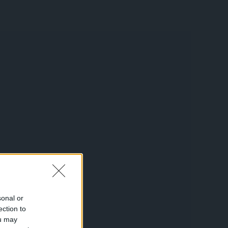
sonal or
ection to
ou may