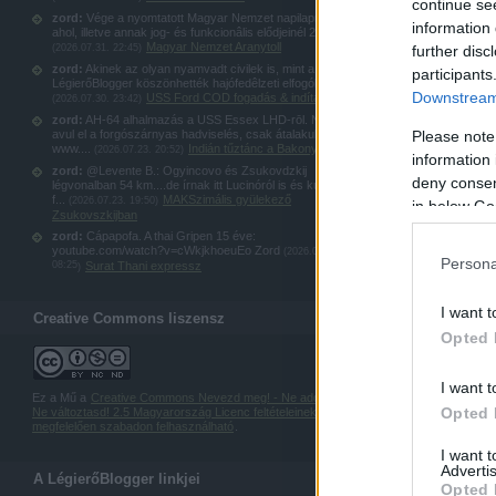
continue se
zord:
Vége a nyomtatott Magyar Nemzet napilapnak,
information 
ahol, illetve annak jog- és funkcionâlis elődjeinél 20...
Magyar Nemzet Aranytoll
(
2026.07.31. 22:45
)
further disc
zord:
Akinek az olyan nyamvadt civilek is, mint a
participants
LégierőBlogger köszönhették hajófedêlzeti elfogókötel...
Downstream 
USS Ford COD fogadás & indítás
(
2026.07.30. 23:42
)
zord:
AH-64 alhalmazás a USS Essex LHD-rōl. Nem
avul el a forgószárnyas hadviselés, csak átalakul:
Please note
www....
Indián tűztánc a Bakonyban
(
2026.07.23. 20:52
)
information 
zord:
@Levente B.: Ogyincovo és Zsukovdzkij
deny consent
légvonalban 54 km....de írnak itt Lucinóról is és kubinkai
f...
MAKSzimális gyülekező
(
2026.07.23. 19:50
)
in below Go
Zsukovszkijban
zord:
Cápapofa. A thai Gripen 15 éve:
youtube.com/watch?v=cWkjkhoeuEo Zord
(
2026.07.23.
Persona
08:25
Surat Thani expressz
)
I want t
Creative Commons liszensz
Opted 
I want t
Ez a Mű a
Creative Commons Nevezd meg! - Ne add el! -
Opted 
Ne változtasd! 2.5 Magyarország Licenc feltételeinek
megfelelően szabadon felhasználható
.
I want 
Advertis
A LégierőBlogger linkjei
Opted 