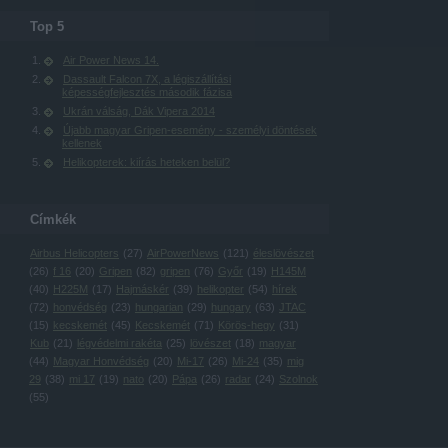
Top 5
Air Power News 14.
Dassault Falcon 7X, a légiszállítási
képességfejlesztés második fázisa
Ukrán válság, Dák Vipera 2014
Újabb magyar Gripen-esemény - személyi döntések
kellenek
Helikopterek: kiírás heteken belül?
Címkék
Airbus Helicopters
(
27
)
AirPowerNews
(
121
)
éleslövészet
(
26
)
f 16
(
20
)
Gripen
(
82
)
gripen
(
76
)
Győr
(
19
)
H145M
(
40
)
H225M
(
17
)
Hajmáskér
(
39
)
helikopter
(
54
)
hírek
(
72
)
honvédség
(
23
)
hungarian
(
29
)
hungary
(
63
)
JTAC
(
15
)
kecskemét
(
45
)
Kecskemét
(
71
)
Körös-hegy
(
31
)
Kub
(
21
)
légvédelmi rakéta
(
25
)
lövészet
(
18
)
magyar
(
44
)
Magyar Honvédség
(
20
)
Mi-17
(
26
)
Mi-24
(
35
)
mig
29
(
38
)
mi 17
(
19
)
nato
(
20
)
Pápa
(
26
)
radar
(
24
)
Szolnok
(
55
)