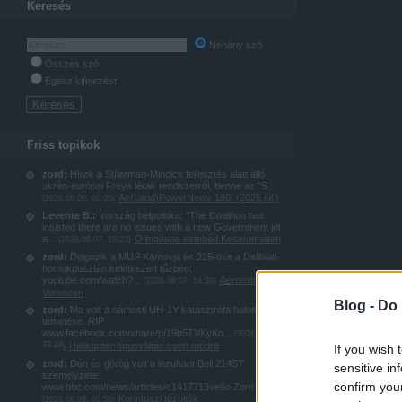
Keresés
Néhány szó
Összes szó
Egész kifejezést
Friss topikok
zord:
Hírek a Stílerman-Mindics fejlesztés alatt álló
ukrán-európai Freya lérak rendszerről, benne az "S...
Air(Land)PowerNews 160. (2026 júl.)
(
2026.08.08. 00:05
)
Levente B.:
Írország belpolitika: "The Coalition has
insisted there are no issues with a new Government jet
a...
Ötfogásos estebéd Kecskeméten
(
2026.08.07. 15:23
)
zord:
Dolgozik a MUP Kamovja és 215-öse a Delibláti-
homokpusztán keletkezett tűzben:
youtube.com/watch?...
Aeromiting
(
2026.08.07. 14:39
)
Versecen
Blog -
Do 
zord:
Ma volt a námesti UH-1Y katasztrófa halottjának
temetése. RIP
www.facebook.com/share/p/19h5TVKyKo...
(
2026.08.04.
23:28
Helikopter-típusváltás cseh módra
)
If you wish 
zord:
Dán és görög volt a lezuhant Bell 214ST
sensitive in
személyzete:
confirm you
www.bbc.com/news/articles/c1417713ve6o Zord
Korintoszi tűzoltók
(
2026.08.03. 00:58
)