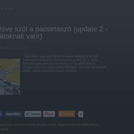
kék
»
elbit
sve szól a pacsirtaszó (update 2 -
átoknak van!)
38 |
zord
|
43
komment
Úgy tűnik, egy specifikus területen befejezte az élő
embereken folytatott kísérletezést a HM, és a hibás,
körülményes beszerzési rendszer (ezúttal helyes)
megkerülésével végre működőképes, harcban bizonyított
pilóta nélküli repülőrendszert vásárol…
Tetszik
0
gary
uav
croatia
horvat
skylark
sofar
afganisztan
prt
elbit
pilota
bojnik