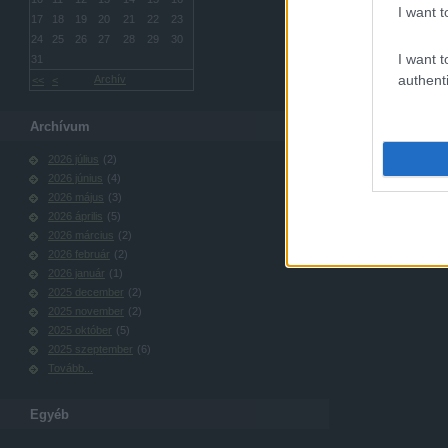
I want t
17
18
19
20
21
22
23
24
25
26
27
28
29
30
I want t
31
authenti
Archív
<<
<
Archívum
2026 július
(
2
)
2026 június
(
4
)
2026 május
(
3
)
2026 április
(
5
)
2026 március
(
2
)
2026 február
(
2
)
2026 január
(
1
)
2025 december
(
2
)
2025 november
(
2
)
2025 október
(
5
)
2025 szeptember
(
6
)
Tovább
...
Egyéb