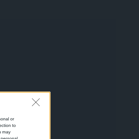
sonal or
ection to
ou may
 personal