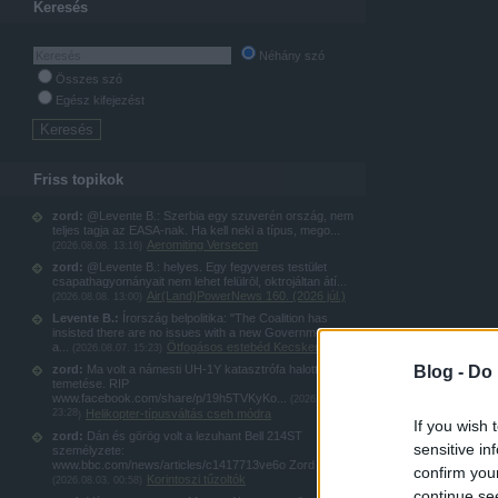
Keresés
Néhány szó
Összes szó
Egész kifejezést
Friss topikok
zord:
@Levente B.: Szerbia egy szuverén ország, nem
teljes tagja az EASA-nak. Ha kell neki a típus, mego...
Aeromiting Versecen
(
2026.08.08. 13:16
)
zord:
@Levente B.: helyes. Egy fegyveres testület
csapathagyományait nem lehet felülrōl, oktrojáltan átí...
Air(Land)PowerNews 160. (2026 júl.)
(
2026.08.08. 13:00
)
Levente B.:
Írország belpolitika: "The Coalition has
insisted there are no issues with a new Government jet
a...
Ötfogásos estebéd Kecskeméten
(
2026.08.07. 15:23
)
Blog -
Do 
zord:
Ma volt a námesti UH-1Y katasztrófa halottjának
temetése. RIP
www.facebook.com/share/p/19h5TVKyKo...
(
2026.08.04.
23:28
Helikopter-típusváltás cseh módra
)
If you wish 
zord:
Dán és görög volt a lezuhant Bell 214ST
sensitive in
személyzete:
www.bbc.com/news/articles/c1417713ve6o Zord
confirm you
Korintoszi tűzoltók
(
2026.08.03. 00:58
)
continue se