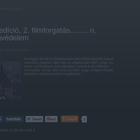
kék
»
die_hard_5
díció, 2. filmforgatás........ n.
gvédelem
36 |
zord
|
80
komment
A magyar Mi-24-es (többesszám idén NEM indokolt) képes
minisztert reptetni, alibit adni az afganisztáni AMT mögé, és
amint ma Budapest felett láthattuk, amerikai akciófilmben
szerepelni. Immár időszerű a kérdés, hogy a képen látható
épületben tevékenykedő megélhetési…
Tetszik
0
apest
mi 24
die hard 5