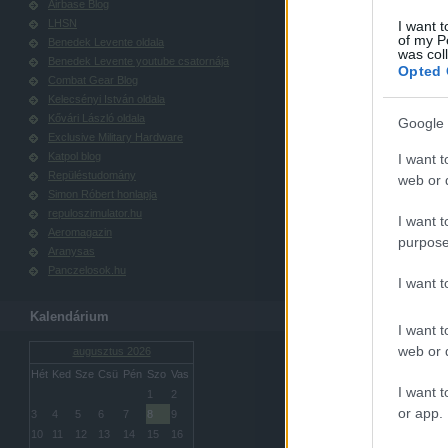
Airbase Blog
LHSN
I want t
of my P
Benedek Levente oldala
was col
Benedek Levente youtube csatornája
Opted 
Combat Gear Blog
Kelecsényi István oldala
Kővári László oldala
Google 
Exclusive Military Hardware
Katpol blog
I want t
Repüléstudomány
web or d
Simon Róbert honlapja
repuloszimulator.hu
I want t
Aeromagazin
purpose
Aranysas
Panczelosok.hu
I want 
Kalendárium
I want t
web or d
augusztus 2026
Hét
Ked
Sze
Csü
Pén
Szo
Vas
I want t
1
2
or app.
3
4
5
6
7
8
9
10
11
12
13
14
15
16