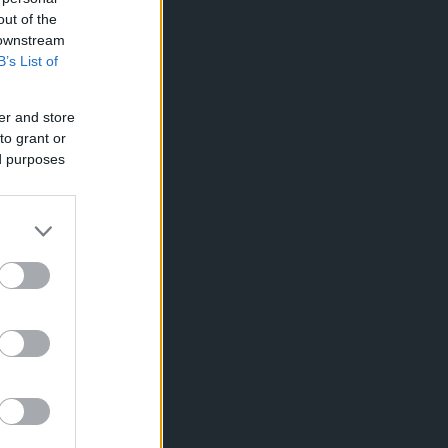
out of the
 downstream
B’s List of
er and store
to grant or
ed purposes