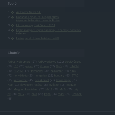
Top 5
Air Power News 14.
Dassault Falcon 7X, a légiszállítási
képességfejlesztés második fázisa
Ukrán válság, Dák Vipera 2014
Újabb magyar Gripen-esemény - személyi döntések
kellenek
Helikopterek: kiírás heteken belül?
Címkék
Airbus Helicopters
(
27
)
AirPowerNews
(
121
)
éleslövészet
(
26
)
f 16
(
20
)
gripen
(
76
)
Gripen
(
82
)
Győr
(
19
)
H145M
(
40
)
H225M
(
17
)
Hajmáskér
(
39
)
helikopter
(
54
)
hírek
(
72
)
honvédség
(
23
)
hungarian
(
29
)
hungary
(
63
)
JTAC
(
15
)
kecskemét
(
45
)
Kecskemét
(
71
)
Körös-hegy
(
31
)
Kub
(
21
)
légvédelmi rakéta
(
25
)
lövészet
(
18
)
magyar
(
44
)
Magyar Honvédség
(
20
)
Mi-17
(
26
)
Mi-24
(
35
)
mig
29
(
38
)
mi 17
(
19
)
nato
(
20
)
Pápa
(
26
)
radar
(
24
)
Szolnok
(
55
)