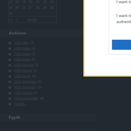
I want t
17
18
19
20
21
22
23
24
25
26
27
28
29
30
31
I want t
Archív
<<
<
authenti
Archívum
2026 július
(
2
)
2026 június
(
4
)
2026 május
(
3
)
2026 április
(
5
)
2026 március
(
2
)
2026 február
(
2
)
2026 január
(
1
)
2025 december
(
2
)
2025 november
(
2
)
2025 október
(
5
)
2025 szeptember
(
6
)
Tovább
...
Egyéb