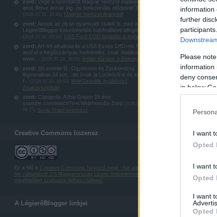
zord:
Vége a nyomtatott Magyar Nemzet napilapnak,
ahol, illetve annak jog- és funkcionâlis elődjeinél 20...
information 
Magyar Nemzet Aranytoll
(
2026.07.31. 22:45
)
further disc
zord:
Akinek az olyan nyamvadt civilek is, mint a
participants
LégierőBlogger köszönhették hajófedêlzeti elfogókötel...
USS Ford COD fogadás & indítás
(
2026.07.30. 23:42
)
Downstream 
zord:
AH-64 alhalmazás a USS Essex LHD-rōl. Nem
avul el a forgószárnyas hadviselés, csak átalakul:
Please note
www....
Indián tűztánc a Bakonyban
(
2026.07.23. 20:52
)
information 
zord:
@Levente B.: Ogyincovo és Zsukovdzkij
légvonalban 54 km....de írnak itt Lucinóról is és kubinkai
deny consent
f...
MAKSzimális gyülekező
(
2026.07.23. 19:50
)
in below Go
Zsukovszkijban
zord:
Cápapofa. A thai Gripen 15 éve:
youtube.com/watch?v=cWkjkhoeuEo Zord
(
2026.07.23.
08:25
Surat Thani expressz
)
Persona
Creative Commons liszensz
I want t
Opted 
I want t
Ez a Mű a
Creative Commons Nevezd meg! - Ne add el! -
Ne változtasd! 2.5 Magyarország Licenc feltételeinek
Opted 
megfelelően szabadon felhasználható
.
I want 
Advertis
A LégierőBlogger linkjei
Opted 