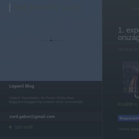
AIR POWER BLOG
Cím
1. expe
orszá
2012.06.06. 20:
Légierő Blog
Légierő, légvédelem, Air Power. Elsősorban
Magyarországgal kapcsolatos hírek, kommentek.
tovább »
zord.gabor@gmail.com
zord
(
profil
)
Címkék:
bud