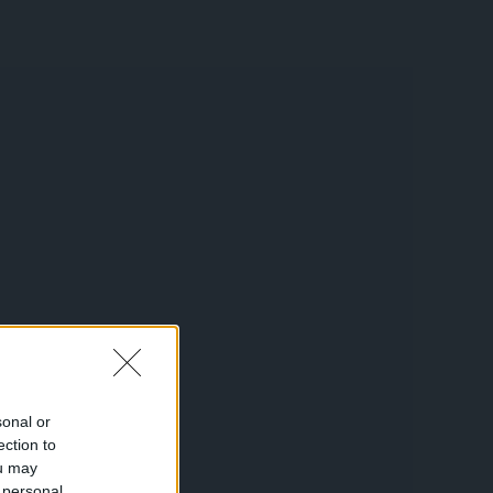
sonal or
ection to
ou may
 personal