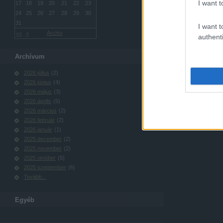
I want t
17
18
19
20
21
22
23
24
25
26
27
28
29
30
31
I want t
Archív
<<
<
authenti
Archívum
2026 július
(
2
)
2026 június
(
4
)
2026 május
(
3
)
2026 április
(
5
)
2026 március
(
2
)
2026 február
(
2
)
2026 január
(
1
)
2025 december
(
2
)
2025 november
(
2
)
2025 október
(
5
)
2025 szeptember
(
6
)
Tovább
...
Egyéb