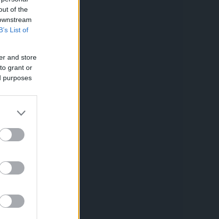
out of the
 downstream
B’s List of
er and store
to grant or
ed purposes