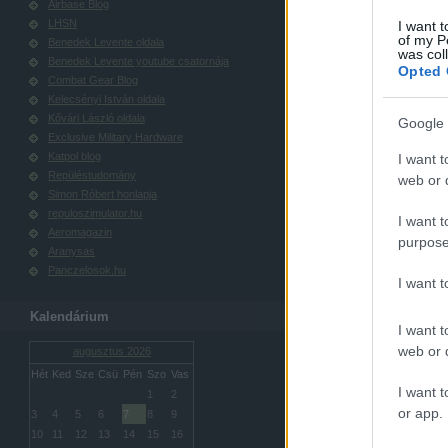
Airbase Blog
LHSN
I want t
of my P
Benedek Levente oldala
was col
Benedek Levente youtube csatornája
Opted 
Combat Gear Blog
Kelecsényi István oldala
Kővári László oldala
Google 
Exclusive Military Hardware
Katpol blog
I want t
Repüléstudomány
web or d
Simon Róbert honlapja
repuloszimulator.hu
I want t
Aeromagazin
purpose
Aranysas
Panczelosok.hu
I want 
Kalendárium
I want t
web or d
augusztus 2026
Hét
Ked
Sze
Csü
Pén
Szo
Vas
I want t
1
2
or app.
3
4
5
6
7
8
9
10
11
12
13
14
15
16