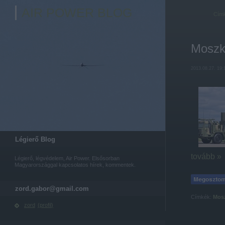
AIR POWER BLOG
Cím
Moszk
2013.08.27. 19:
Légierő Blog
tovább »
Légierő, légvédelem, Air Power. Elsősorban
Magyarországgal kapcsolatos hírek, kommentek.
zord.gabor@gmail.com
Címkék:
Mos
zord
(
profil
)