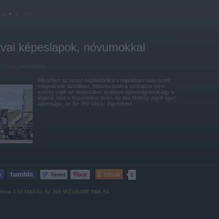
kék
»
Sz_350
vai képeslapok, nóvumokkal
17 |
zord
|
70
komment
Miközben az orosz haditechnika a napokban talán ismét
megméretik Szíriában, Moszkvában a szokásos rend
szerint zajlik az Aviaszalon, érdekes újdonságokkal úgy a
légierő, mint a légvédelem terén. Az idei MAKSz egyik igazi
újdonsága, az Sz-350 Vityáz légvédelmi…
Tetszik
0
zkva
J-10
MAKSz
Sz 350
55Zs6UME
PAK FA