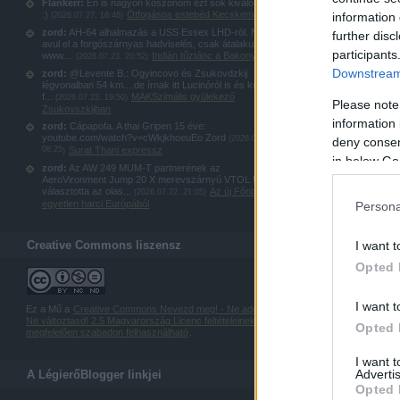
Flankerr:
Én is nagyon köszönöm ezt sok kiváló képet
:)
Ötfogásos estebéd Kecskeméten
information 
(
2026.07.27. 16:46
)
zord:
AH-64 alhalmazás a USS Essex LHD-rōl. Nem
further disc
avul el a forgószárnyas hadviselés, csak átalakul:
participants
www....
Indián tűztánc a Bakonyban
(
2026.07.23. 20:52
)
Downstream 
zord:
@Levente B.: Ogyincovo és Zsukovdzkij
légvonalban 54 km....de írnak itt Lucinóról is és kubinkai
f...
MAKSzimális gyülekező
(
2026.07.23. 19:50
)
Please note
Zsukovszkijban
information 
zord:
Cápapofa. A thai Gripen 15 éve:
youtube.com/watch?v=cWkjkhoeuEo Zord
(
2026.07.23.
deny consent
08:25
Surat Thani expressz
)
in below Go
zord:
Az AW 249 MUM-T partnerének az
AeroVironment Jump 20 X merevszárnyú VTOL UAS-t
választotta az olas...
Az új Főnix: az
(
2026.07.22. 21:05
)
egyetlen harci Európából
Persona
Creative Commons liszensz
I want t
Opted 
I want t
Ez a Mű a
Creative Commons Nevezd meg! - Ne add el! -
Ne változtasd! 2.5 Magyarország Licenc feltételeinek
Opted 
megfelelően szabadon felhasználható
.
I want 
Advertis
A LégierőBlogger linkjei
Opted 