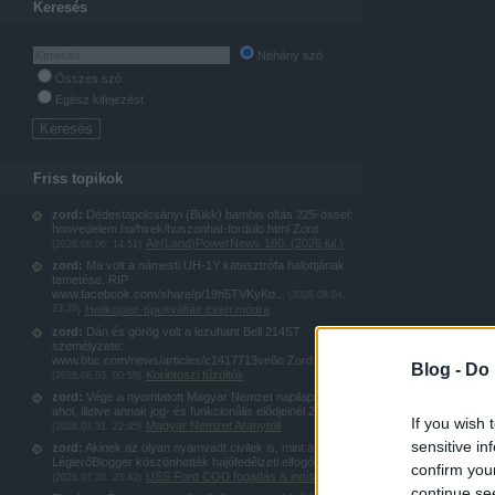
Keresés
Néhány szó
Összes szó
Egész kifejezést
Friss topikok
zord:
Dédestapolcsányi (Bükk) bambis oltás 225-össel:
honvedelem.hu/hirek/huszonhat-fordulo.html Zord
Air(Land)PowerNews 160. (2026 júl.)
(
2026.08.06. 14:51
)
zord:
Ma volt a námesti UH-1Y katasztrófa halottjának
temetése. RIP
www.facebook.com/share/p/19h5TVKyKo...
(
2026.08.04.
23:28
Helikopter-típusváltás cseh módra
)
zord:
Dán és görög volt a lezuhant Bell 214ST
személyzete:
www.bbc.com/news/articles/c1417713ve6o Zord
Blog -
Do 
Korintoszi tűzoltók
(
2026.08.03. 00:58
)
zord:
Vége a nyomtatott Magyar Nemzet napilapnak,
ahol, illetve annak jog- és funkcionâlis elődjeinél 20...
If you wish 
Magyar Nemzet Aranytoll
(
2026.07.31. 22:45
)
sensitive in
zord:
Akinek az olyan nyamvadt civilek is, mint a
LégierőBlogger köszönhették hajófedêlzeti elfogókötel...
confirm you
USS Ford COD fogadás & indítás
(
2026.07.30. 23:42
)
continue se