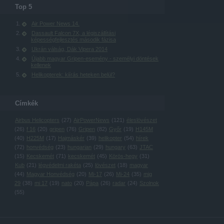
Top 5
Air Power News 14.
Dassault Falcon 7X, a légiszállítási
képességfejlesztés második fázisa
Ukrán válság, Dák Vipera 2014
Újabb magyar Gripen-esemény - személyi döntések
kellenek
Helikopterek: kiírás heteken belül?
Címkék
Airbus Helicopters
(
27
)
AirPowerNews
(
121
)
éleslövészet
(
26
)
f 16
(
20
)
gripen
(
76
)
Gripen
(
82
)
Győr
(
19
)
H145M
(
40
)
H225M
(
17
)
Hajmáskér
(
39
)
helikopter
(
54
)
hírek
(
72
)
honvédség
(
23
)
hungarian
(
29
)
hungary
(
63
)
JTAC
(
15
)
Kecskemét
(
71
)
kecskemét
(
45
)
Körös-hegy
(
31
)
Kub
(
21
)
légvédelmi rakéta
(
25
)
lövészet
(
18
)
magyar
(
44
)
Magyar Honvédség
(
20
)
Mi-17
(
26
)
Mi-24
(
35
)
mig
29
(
38
)
mi 17
(
19
)
nato
(
20
)
Pápa
(
26
)
radar
(
24
)
Szolnok
(
55
)