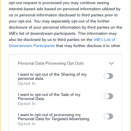
opt-out request is processed you may continue seeing
Bornemissza portyáján
interest-based ads based on personal information utilized by
zord
•
2019. szeptember 26.
5
us or personal information disclosed to third parties prior to
your opt-out. You may separately opt-out of the further
disclosure of your personal information by third parties on the
Az elmúlt hetekben zajlott - a KNBSZ és a honvédség
IAB’s list of downstream participants. This information may
más alakulatainak támogatásával - a 24.
also be disclosed by us to third parties on the
IAB’s List of
Bornemissza Gergely Felderítő Ezred (BGFE) Rejtett
Downstream Participants
that may further disclose it to other
Portya 2019 komplex szakharcászati gyakorlata,
third parties.
melynek során egy e célból létrehozott alkalmi ISR-
század tevékenykedett a bakonyi lőtérkomplexum
Please note that this website/app uses one or more Google
Personal Data Processing Opt Outs
területén. A…
services and may gather and store information including but
not limited to your visit or usage behaviour. You may click to
I want to opt-out of the Sharing of my
personal data.
Dróntervek és drónvalóságok
grant or deny consent to Google and its third-party tags to
Opted In
use your data for below specified purposes in below Google
zord
•
2014. október 30.
10
consent section.
I want to opt-out of the Sale of my
Personal Data.
Opted In
Tegnap és ma Budapesten illetve Újmajorban
rendezték meg a visegrádi országok
I want to opt-out of processing my
drónkonferenciáját és demonstrációját. Az eddigi
Personal Data for Targeted Advertising.
eredmények és tapasztalatok mellett egy-egy
Opted In