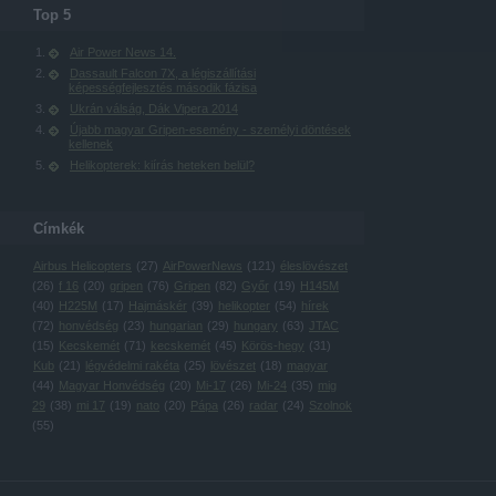
Top 5
Air Power News 14.
Dassault Falcon 7X, a légiszállítási
képességfejlesztés második fázisa
Ukrán válság, Dák Vipera 2014
Újabb magyar Gripen-esemény - személyi döntések
kellenek
Helikopterek: kiírás heteken belül?
Címkék
Airbus Helicopters
(
27
)
AirPowerNews
(
121
)
éleslövészet
(
26
)
f 16
(
20
)
gripen
(
76
)
Gripen
(
82
)
Győr
(
19
)
H145M
(
40
)
H225M
(
17
)
Hajmáskér
(
39
)
helikopter
(
54
)
hírek
(
72
)
honvédség
(
23
)
hungarian
(
29
)
hungary
(
63
)
JTAC
(
15
)
Kecskemét
(
71
)
kecskemét
(
45
)
Körös-hegy
(
31
)
Kub
(
21
)
légvédelmi rakéta
(
25
)
lövészet
(
18
)
magyar
(
44
)
Magyar Honvédség
(
20
)
Mi-17
(
26
)
Mi-24
(
35
)
mig
29
(
38
)
mi 17
(
19
)
nato
(
20
)
Pápa
(
26
)
radar
(
24
)
Szolnok
(
55
)