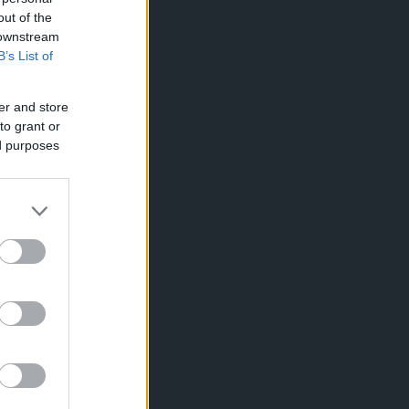
out of the
 downstream
B’s List of
er and store
to grant or
ed purposes