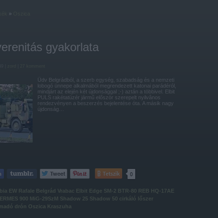
kék
»
Oszica
erenitás gyakorlata
49 |
zord
|
27
komment
Üdv Belgrádból, a szerb egység, szabadság és a nemzeti
lobogó ünnepe alkalmából megrendezett katonai parádéról,
mindjárt az elején két újdonsággal ;-) aztán a többivel. Elbit
PULS rakétatüzér jármű először szerepelt nyilvânos
rendezvényen a beszerzés bejelentése óta. A másik nagy
újdonság…
Tetszik
0
bia
EW
Rafale
Belgrád
Vrabac
Elbit
Edge
SM-2
BTR-80
REB
HQ-17AE
ERMES 900
MiG-29SzM
Shadow 25
Shadow 50
cirkáló lőszer
ámadó drón
Oszica
Kraszuha