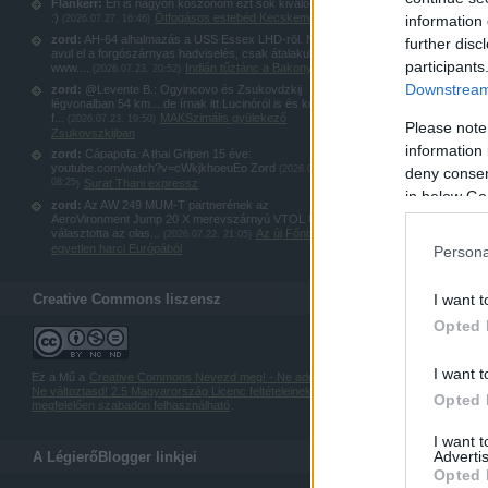
Flankerr:
Én is nagyon köszönöm ezt sok kiváló képet
:)
Ötfogásos estebéd Kecskeméten
information 
(
2026.07.27. 16:46
)
zord:
AH-64 alhalmazás a USS Essex LHD-rōl. Nem
further disc
avul el a forgószárnyas hadviselés, csak átalakul:
participants
www....
Indián tűztánc a Bakonyban
(
2026.07.23. 20:52
)
Downstream 
zord:
@Levente B.: Ogyincovo és Zsukovdzkij
légvonalban 54 km....de írnak itt Lucinóról is és kubinkai
f...
MAKSzimális gyülekező
(
2026.07.23. 19:50
)
Please note
Zsukovszkijban
information 
zord:
Cápapofa. A thai Gripen 15 éve:
youtube.com/watch?v=cWkjkhoeuEo Zord
(
2026.07.23.
deny consent
08:25
Surat Thani expressz
)
in below Go
zord:
Az AW 249 MUM-T partnerének az
AeroVironment Jump 20 X merevszárnyú VTOL UAS-t
választotta az olas...
Az új Főnix: az
(
2026.07.22. 21:05
)
egyetlen harci Európából
Persona
Creative Commons liszensz
I want t
Opted 
I want t
Ez a Mű a
Creative Commons Nevezd meg! - Ne add el! -
Ne változtasd! 2.5 Magyarország Licenc feltételeinek
Opted 
megfelelően szabadon felhasználható
.
I want 
Advertis
A LégierőBlogger linkjei
Opted 