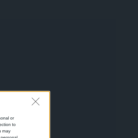
sonal or
ection to
ou may
 personal