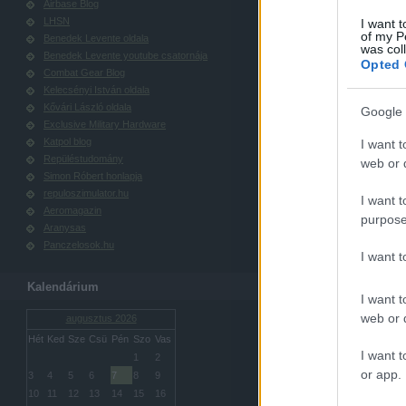
Airbase Blog
LHSN
I want t
of my P
Benedek Levente oldala
was col
Benedek Levente youtube csatornája
Opted 
Combat Gear Blog
Kelecsényi István oldala
Kővári László oldala
Google 
Exclusive Military Hardware
Katpol blog
I want t
Repüléstudomány
web or d
Simon Róbert honlapja
repuloszimulator.hu
I want t
Aeromagazin
purpose
Aranysas
Panczelosok.hu
I want 
Kalendárium
I want t
web or d
augusztus 2026
Hét
Ked
Sze
Csü
Pén
Szo
Vas
I want t
1
2
or app.
3
4
5
6
7
8
9
10
11
12
13
14
15
16