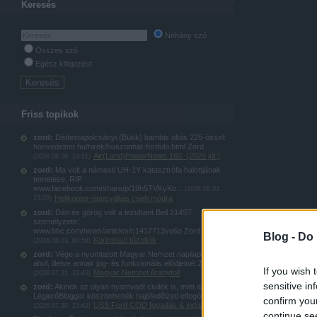
Keresés
Néhány szó
Összes szó
Egész kifejezést
Friss topikok
zord:
Dédestapolcsányi (Bükk) bambis oltás 225-össel:
honvedelem.hu/hirek/huszonhat-fordulo.html Zord
Air(Land)PowerNews 160. (2026 júl.)
(
2026.08.06. 14:51
)
zord:
Ma volt a námesti UH-1Y katasztrófa halottjának
temetése. RIP
www.facebook.com/share/p/19h5TVKyKo...
(
2026.08.04.
23:28
Helikopter-típusváltás cseh módra
)
zord:
Dán és görög volt a lezuhant Bell 214ST
személyzete:
www.bbc.com/news/articles/c1417713ve6o Zord
Blog -
Do 
Korintoszi tűzoltók
(
2026.08.03. 00:58
)
zord:
Vége a nyomtatott Magyar Nemzet napilapnak,
ahol, illetve annak jog- és funkcionâlis elődjeinél 20...
If you wish 
Magyar Nemzet Aranytoll
(
2026.07.31. 22:45
)
sensitive in
zord:
Akinek az olyan nyamvadt civilek is, mint a
LégierőBlogger köszönhették hajófedêlzeti elfogókötel...
confirm you
USS Ford COD fogadás & indítás
(
2026.07.30. 23:42
)
continue se