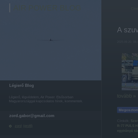
AIR POWER BLOG
Cím
A szuv
2025.09.20. 08:
Légierő Blog
tovább »
Légierő, légvédelem, Air Power. Elsősorban
Magyarországgal kapcsolatos hírek, kommentek.
zord.gabor@gmail.com
Címkék:
Szer
R-77
PULS
H
zord
(
profil
)
egyirányú t