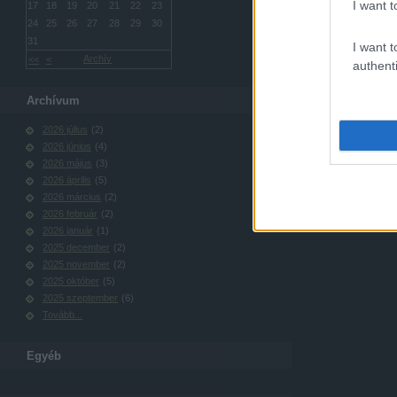
I want t
17
18
19
20
21
22
23
24
25
26
27
28
29
30
31
I want t
Archív
<<
<
authenti
Archívum
2026 július
(
2
)
2026 június
(
4
)
2026 május
(
3
)
2026 április
(
5
)
2026 március
(
2
)
2026 február
(
2
)
2026 január
(
1
)
2025 december
(
2
)
2025 november
(
2
)
2025 október
(
5
)
2025 szeptember
(
6
)
Tovább
...
Egyéb