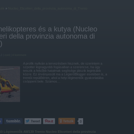
kék
»
Nucleo_Elicotteri_della_provinzia_autonoma_di_Trento
elikopteres és a kutya (Nucleo
teri della provinzia autonoma di
)
12 |
zord
|
4
komment
A profik nyilván a tervezésben hisznek, de szerintem a
szpotter legnagyobb fogásaiban a szerencse, ha úgy
tetszik a felsőbb hatalmak segítsége játszik leginkább
közre. Ez érvényesült ma a LégierőBlogger esetében is, a
trentói repülőtéren, ahol a helyi légimentők gyakorlatába
csöppent bele. Számos…
Tetszik
0
50
Légimentők
AW139
Trento
Nucleo Elicotteri della provinzia