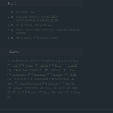
Top 5
Air Power News 14.
Dassault Falcon 7X, a légiszállítási
képességfejlesztés második fázisa
Ukrán válság, Dák Vipera 2014
Újabb magyar Gripen-esemény - személyi döntések
kellenek
Helikopterek: kiírás heteken belül?
Címkék
Airbus Helicopters
(
27
)
AirPowerNews
(
121
)
éleslövészet
(
26
)
f 16
(
20
)
gripen
(
76
)
Gripen
(
82
)
Győr
(
19
)
H145M
(
40
)
H225M
(
17
)
Hajmáskér
(
39
)
helikopter
(
54
)
hírek
(
72
)
honvédség
(
23
)
hungarian
(
29
)
hungary
(
63
)
JTAC
(
15
)
Kecskemét
(
71
)
kecskemét
(
45
)
Körös-hegy
(
31
)
Kub
(
21
)
légvédelmi rakéta
(
25
)
lövészet
(
18
)
magyar
(
44
)
Magyar Honvédség
(
20
)
Mi-17
(
26
)
Mi-24
(
35
)
mig
29
(
38
)
mi 17
(
19
)
nato
(
20
)
Pápa
(
26
)
radar
(
24
)
Szolnok
(
55
)