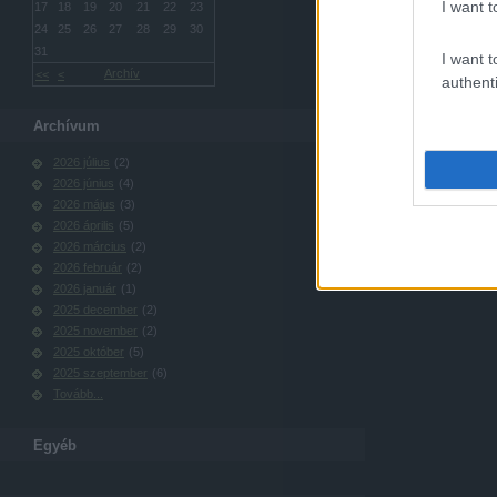
I want t
17
18
19
20
21
22
23
24
25
26
27
28
29
30
31
I want t
Archív
<<
<
authenti
Archívum
2026 július
(
2
)
2026 június
(
4
)
2026 május
(
3
)
2026 április
(
5
)
2026 március
(
2
)
2026 február
(
2
)
2026 január
(
1
)
2025 december
(
2
)
2025 november
(
2
)
2025 október
(
5
)
2025 szeptember
(
6
)
Tovább
...
Egyéb