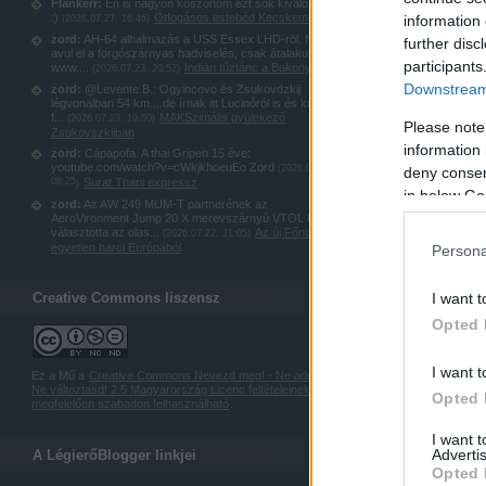
Flankerr:
Én is nagyon köszönöm ezt sok kiváló képet
:)
Ötfogásos estebéd Kecskeméten
information 
(
2026.07.27. 16:46
)
zord:
AH-64 alhalmazás a USS Essex LHD-rōl. Nem
further disc
avul el a forgószárnyas hadviselés, csak átalakul:
participants
www....
Indián tűztánc a Bakonyban
(
2026.07.23. 20:52
)
Downstream 
zord:
@Levente B.: Ogyincovo és Zsukovdzkij
légvonalban 54 km....de írnak itt Lucinóról is és kubinkai
f...
MAKSzimális gyülekező
(
2026.07.23. 19:50
)
Please note
Zsukovszkijban
information 
zord:
Cápapofa. A thai Gripen 15 éve:
youtube.com/watch?v=cWkjkhoeuEo Zord
(
2026.07.23.
deny consent
08:25
Surat Thani expressz
)
in below Go
zord:
Az AW 249 MUM-T partnerének az
AeroVironment Jump 20 X merevszárnyú VTOL UAS-t
választotta az olas...
Az új Főnix: az
(
2026.07.22. 21:05
)
egyetlen harci Európából
Persona
Creative Commons liszensz
I want t
Opted 
I want t
Ez a Mű a
Creative Commons Nevezd meg! - Ne add el! -
Ne változtasd! 2.5 Magyarország Licenc feltételeinek
Opted 
megfelelően szabadon felhasználható
.
I want 
Advertis
A LégierőBlogger linkjei
Opted 