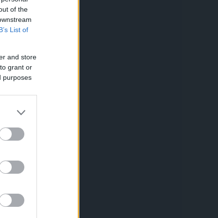
out of the
 downstream
B’s List of
er and store
to grant or
ed purposes