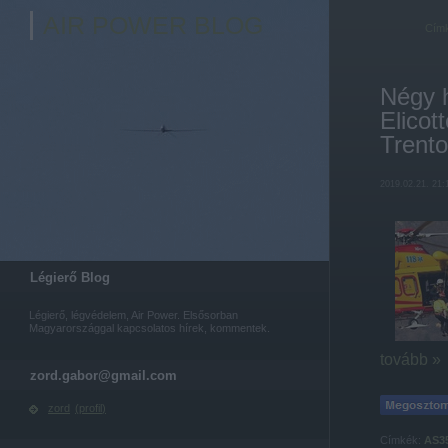
AIR POWER BLOG
Cím
Négy h
Elicot
Trento
2019.02.21. 21:
Légierő Blog
Légierő, légvédelem, Air Power. Elsősorban
Magyarországgal kapcsolatos hírek, kommentek.
tovább »
zord.gabor@gmail.com
zord
(
profil
)
Címkék:
AS3