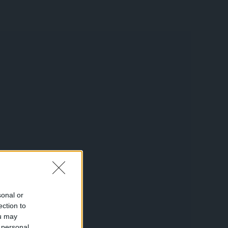
sonal or
ection to
ou may
 personal