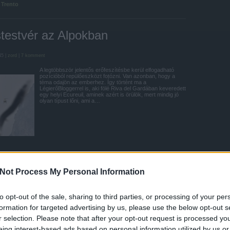
 Trento
testvér az Alpokban
45 |
zord
|
7
komment
A legtöbbször jelentős erőfeszítésbe kerül elfogadható
pozícióból repülőeszközt fotózni. Van azonban, hogy a
téma odajön az emberhez. Így történt ma a
LégierőBloggerrel is, aki fölé Riva del Gardában keveredett
egy helyi Ecureuil, aminek azért is örülök, mert mindig jó
olyan típust lőni, ami a…
Tetszik
0
Not Process My Personal Information
50
Ecureuil
Trento
Garda-tó
Riva del Garda
Nucleo Elicotteri della
tonoma di Trento
to opt-out of the sale, sharing to third parties, or processing of your per
formation for targeted advertising by us, please use the below opt-out s
r selection. Please note that after your opt-out request is processed y
eing interest-based ads based on personal information utilized by us or