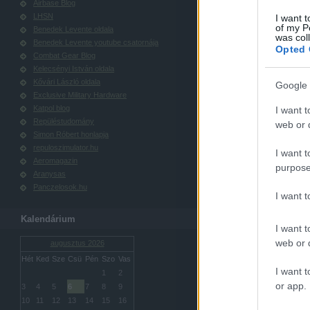
Airbase Blog
LHSN
I want t
of my P
Benedek Levente oldala
was col
Benedek Levente youtube csatornája
Opted 
Combat Gear Blog
Kelecsényi István oldala
Kővári László oldala
Google 
Exclusive Military Hardware
Katpol blog
I want t
Repüléstudomány
web or d
Simon Róbert honlapja
repuloszimulator.hu
I want t
Aeromagazin
purpose
Aranysas
Panczelosok.hu
I want 
Kalendárium
I want t
web or d
augusztus 2026
Hét
Ked
Sze
Csü
Pén
Szo
Vas
I want t
1
2
or app.
3
4
5
6
7
8
9
10
11
12
13
14
15
16