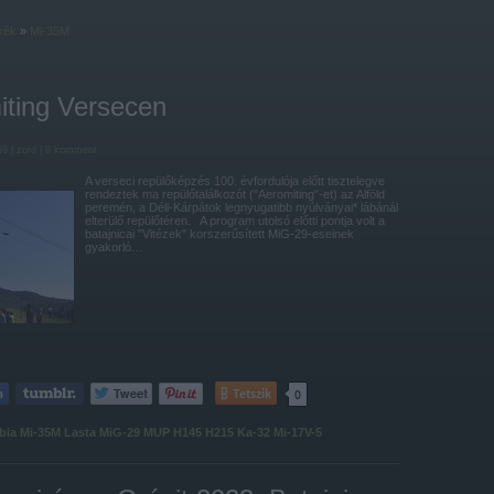
kék
»
Mi-35M
iting Versecen
59 |
zord
|
9
komment
A verseci repülőképzés 100. évfordulója előtt tisztelegve
rendeztek ma repülőtalálkozót ("Aeromiting"-et) az Alföld
peremén, a Déli-Kárpátok legnyugatibb nyúlványai* lábánál
elterülő repülőtéren. A program utolsó előtti pontja volt a
batajnicai "Vitézek" korszerűsített MiG-29-eseinek
gyakorló…
Tetszik
0
bia
Mi-35M
Lasta
MiG-29
MUP
H145
H215
Ka-32
Mi-17V-5