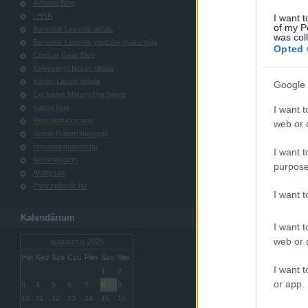
Airbase Blog
LHSN
I want t
of my P
Benedek Levente oldala
was col
Benedek Levente youtube csatornája
Opted 
Combat Gear Blog
Kelecsényi István oldala
Kővári László oldala
Google 
Exclusive Military Hardware
Katpol blog
I want t
Repüléstudomány
web or d
Simon Róbert honlapja
repuloszimulator.hu
I want t
Aeromagazin
purpose
Aranysas
Panczelosok.hu
I want 
Kalendárium
I want t
web or d
augusztus 2026
Hét
Ked
Sze
Csü
Pén
Szo
Vas
I want t
1
2
or app.
3
4
5
6
7
8
9
10
11
12
13
14
15
16