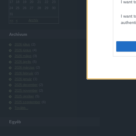
I want t
17
18
19
20
21
22
23
24
25
26
27
28
29
30
31
I want t
Archív
<<
<
authenti
Archívum
2026 július
(
2
)
2026 június
(
4
)
2026 május
(
3
)
2026 április
(
5
)
2026 március
(
2
)
2026 február
(
2
)
2026 január
(
1
)
2025 december
(
2
)
2025 november
(
2
)
2025 október
(
5
)
2025 szeptember
(
6
)
Tovább
...
Egyéb