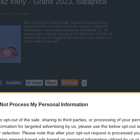
az irány - Gránit 2023, Batajnica
59 |
zord
|
15
komment
Ma van a szerb haderő napja. Tegnap Batajnicán ismét
megrendezték azt a demonstrációt, melyen a fejlesztés
minőségi és mennyiségi eredményei vonultatták fel. Az
ünnepséget megnyitó mozzanat két ejtőernyős H145M-ből
történő ugrása volt. Egyikük Szerbia zászlaját, másikuk a
szerb haderő zászlaját…
Tetszik
0
n
Szerbia
Batajnica
Mi-35M
MiG-29
Gazelle
Mi-8
H145M
Orao
Sz-8
i-17V-5
CH-92A
Brabac
Not Process My Personal Information
werNews 110. (2022.május)
to opt-out of the sale, sharing to third parties, or processing of your per
formation for targeted advertising by us, please use the below opt-out s
18 |
zord
|
81
komment
r selection. Please note that after your opt-out request is processed y
eing interest-based ads based on personal information utilized by us or
A hírek főszereplői mellett a technikai nüanszok eltörpülni