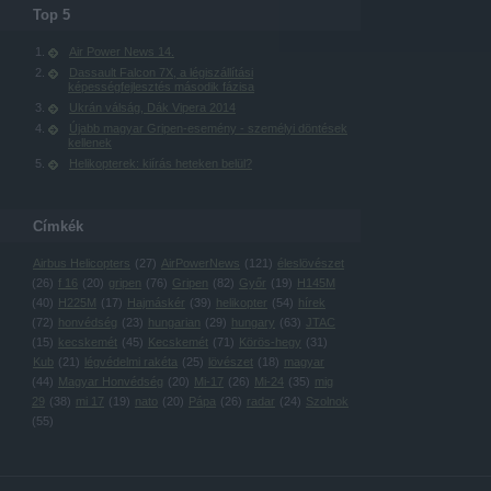
Top 5
Air Power News 14.
Dassault Falcon 7X, a légiszállítási
képességfejlesztés második fázisa
Ukrán válság, Dák Vipera 2014
Újabb magyar Gripen-esemény - személyi döntések
kellenek
Helikopterek: kiírás heteken belül?
Címkék
Airbus Helicopters
(
27
)
AirPowerNews
(
121
)
éleslövészet
(
26
)
f 16
(
20
)
gripen
(
76
)
Gripen
(
82
)
Győr
(
19
)
H145M
(
40
)
H225M
(
17
)
Hajmáskér
(
39
)
helikopter
(
54
)
hírek
(
72
)
honvédség
(
23
)
hungarian
(
29
)
hungary
(
63
)
JTAC
(
15
)
kecskemét
(
45
)
Kecskemét
(
71
)
Körös-hegy
(
31
)
Kub
(
21
)
légvédelmi rakéta
(
25
)
lövészet
(
18
)
magyar
(
44
)
Magyar Honvédség
(
20
)
Mi-17
(
26
)
Mi-24
(
35
)
mig
29
(
38
)
mi 17
(
19
)
nato
(
20
)
Pápa
(
26
)
radar
(
24
)
Szolnok
(
55
)