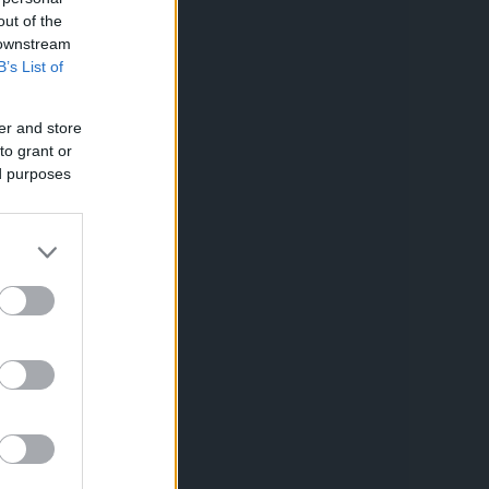
out of the
 downstream
B’s List of
er and store
to grant or
ed purposes