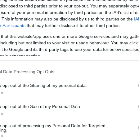
látszanak. Pedig a különbséget jelenhetik egy
disclosed to third parties prior to your opt-out. You may separately opt-
fegyverrendszer relevanciája és irrelevenciája között. A
harci helikopter attól az, ami, mert van üzemképes, hatásos
losure of your personal information by third parties on the IAB’s list of
fegyverzete. Ennek jegyében szerepeljen a májusi
hírbejegyzésünk címlapképén…
. This information may also be disclosed by us to third parties on the
IA
Participants
that may further disclose it to other third parties.
 that this website/app uses one or more Google services and may gath
including but not limited to your visit or usage behaviour. You may click 
 to Google and its third-party tags to use your data for below specifi
ogle consent section.
Tetszik
0
k
Szerbia
Mi-24
Batajnica
Mi-35M
AirPowerNews
Nis
Ataka
9M120
l Data Processing Opt Outs
o opt-out of the Sharing of my personal data.
In
o opt-out of the Sale of my Personal Data.
In
to opt-out of processing my Personal Data for Targeted
ing.
In