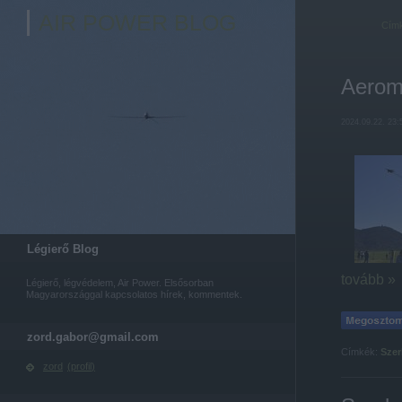
AIR POWER BLOG
Cím
Aerom
2024.09.22. 23:
Légierő Blog
tovább »
Légierő, légvédelem, Air Power. Elsősorban
Magyarországgal kapcsolatos hírek, kommentek.
zord.gabor@gmail.com
Címkék:
Szer
zord
(
profil
)