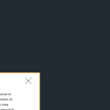
sonal or
ection to
ou may
 personal