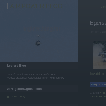
AIR POWER BLOG
Cím
Egers
2021.07.15. 23:
Légierő Blog
tovább »
Légierő, légvédelem, Air Power. Elsősorban
Magyarországgal kapcsolatos hírek, kommentek.
zord.gabor@gmail.com
Címkék:
tesz
Gidrán
Rhei
zord
(
profil
)