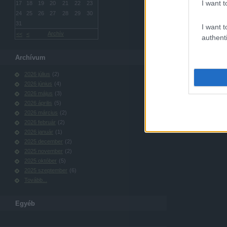
I want t
17
18
19
20
21
22
23
24
25
26
27
28
29
30
31
I want t
Archív
<<
<
authenti
Archívum
2026 július
(
2
)
2026 június
(
4
)
2026 május
(
3
)
2026 április
(
5
)
2026 március
(
2
)
2026 február
(
2
)
2026 január
(
1
)
2025 december
(
2
)
2025 november
(
2
)
2025 október
(
5
)
2025 szeptember
(
6
)
Tovább
...
Egyéb