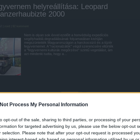
gyvernem helyreállítása: Leopard
Panzerhaubizte 2000
52 |
zord
|
92
komment
Nem is olyan sok évvel ezelőtt a honvédség expedíciós
segélyhaddá degradálásának folyamatában kishíján
megszüntették Magyarországon a harckocsizó és a tüzér
fegyvernemet. A "racionalzálók" végül szerencsére eltűrték
a "fegyvernemi kultúrák megőrzése" szintű vegetálást, ám
azt mindenki tudta, hogy a…
Tetszik
0
Not Process My Personal Information
2000
Leopard 2A7+
Leopard 2A4
KMW
Krauss-Maffei Wegmann
to opt-out of the sale, sharing to third parties, or processing of your per
formation for targeted advertising by us, please use the below opt-out s
r selection. Please note that after your opt-out request is processed y
eing interest-based ads based on personal information utilized by us or