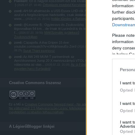
Flankerr:
Én is nagyon köszönöm ezt sok kiváló képet
:)
Ötfogásos estebéd Kecskeméten
information 
(
2026.07.27. 16:46
)
zord:
AH-64 alhalmazás a USS Essex LHD-rōl. Nem
further disc
avul el a forgószárnyas hadviselés, csak átalakul:
participants
www....
Indián tűztánc a Bakonyban
(
2026.07.23. 20:52
)
Downstream 
zord:
@Levente B.: Ogyincovo és Zsukovdzkij
légvonalban 54 km....de írnak itt Lucinóról is és kubinkai
f...
MAKSzimális gyülekező
(
2026.07.23. 19:50
)
Please note
Zsukovszkijban
information 
zord:
Cápapofa. A thai Gripen 15 éve:
youtube.com/watch?v=cWkjkhoeuEo Zord
(
2026.07.23.
deny consent
08:25
Surat Thani expressz
)
in below Go
zord:
Az AW 249 MUM-T partnerének az
AeroVironment Jump 20 X merevszárnyú VTOL UAS-t
választotta az olas...
Az új Főnix: az
(
2026.07.22. 21:05
)
egyetlen harci Európából
Persona
Creative Commons liszensz
I want t
Opted 
I want t
Ez a Mű a
Creative Commons Nevezd meg! - Ne add el! -
Ne változtasd! 2.5 Magyarország Licenc feltételeinek
Opted 
megfelelően szabadon felhasználható
.
I want 
Advertis
A LégierőBlogger linkjei
Opted 