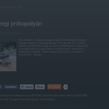
kék
»
Leopard_2A4
zegi próbapályán
59 |
zord
|
7
komment
Ma átadták a Zalaegerszegen épülő Rheinmetall Hungary
harcjárműgyár próbapályájának első elemeit. Ez a nap is
kellően bizonyította, hogy az ilyen eredmények széleskörű
propagálására is a dinamikus rendezvények lennének a
leghatékonyabbak. Tatai Leopard 2A4 a 30 százalékos
emelkedőn. Gidrán,…
Tetszik
0
tkörnyezet
Zalaegerszeg
BTR-80
Leopard 2A4
Ejder Yalcin
ZalaZONE
nmetall Hungary
harcjárműgyár
próbapálya