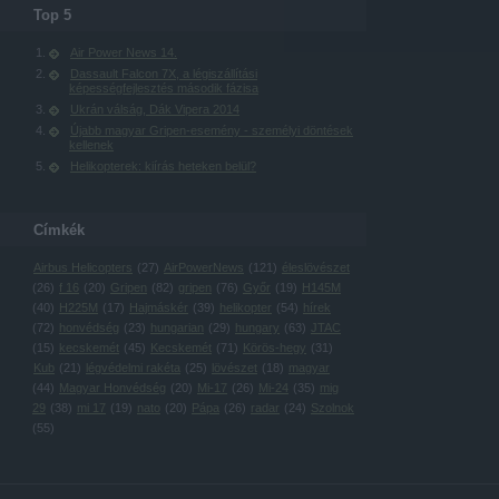
Top 5
Air Power News 14.
Dassault Falcon 7X, a légiszállítási
képességfejlesztés második fázisa
Ukrán válság, Dák Vipera 2014
Újabb magyar Gripen-esemény - személyi döntések
kellenek
Helikopterek: kiírás heteken belül?
Címkék
Airbus Helicopters
(
27
)
AirPowerNews
(
121
)
éleslövészet
(
26
)
f 16
(
20
)
Gripen
(
82
)
gripen
(
76
)
Győr
(
19
)
H145M
(
40
)
H225M
(
17
)
Hajmáskér
(
39
)
helikopter
(
54
)
hírek
(
72
)
honvédség
(
23
)
hungarian
(
29
)
hungary
(
63
)
JTAC
(
15
)
kecskemét
(
45
)
Kecskemét
(
71
)
Körös-hegy
(
31
)
Kub
(
21
)
légvédelmi rakéta
(
25
)
lövészet
(
18
)
magyar
(
44
)
Magyar Honvédség
(
20
)
Mi-17
(
26
)
Mi-24
(
35
)
mig
29
(
38
)
mi 17
(
19
)
nato
(
20
)
Pápa
(
26
)
radar
(
24
)
Szolnok
(
55
)