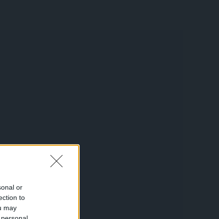
sonal or
ection to
ou may
 personal