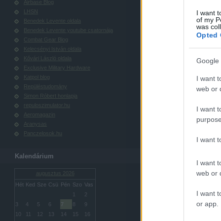
Airbase Blog
LHSN
I want t
of my P
Benedek Levente oldala
was col
Benedek Levente youtube csatornája
Opted 
Combat Gear Blog
Kelecsényi István oldala
Kővári László oldala
Google 
Exclusive Military Hardware
Katpol blog
I want t
Repüléstudomány
web or d
Simon Róbert honlapja
repuloszimulator.hu
I want t
Aeromagazin
purpose
Aranysas
Panczelosok.hu
I want 
Kalendárium
I want t
web or d
augusztus 2026
Hét
Ked
Sze
Csü
Pén
Szo
Vas
I want t
1
2
or app.
3
4
5
6
7
8
9
10
11
12
13
14
15
16