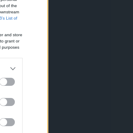
out of the
 downstream
B’s List of
er and store
to grant or
ed purposes