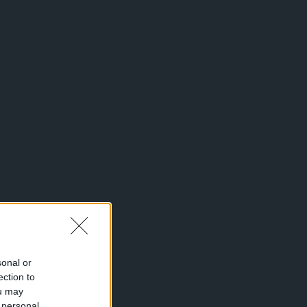
sonal or
ection to
ou may
 personal