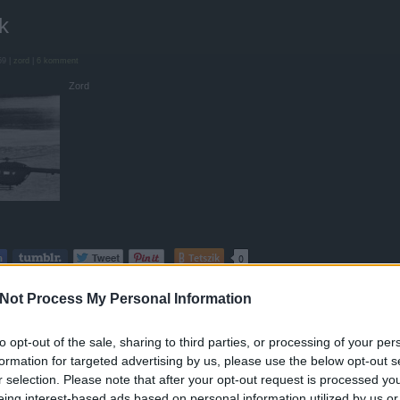
k
59 |
zord
|
6
komment
Zord
Tetszik
0
sztrófa
Horvátország
Szolnok
Sztüx
Airbus Helicopters
különleges
Not Process My Personal Information
45M
MSAP TC
obolosz
to opt-out of the sale, sharing to third parties, or processing of your per
formation for targeted advertising by us, please use the below opt-out s
r selection. Please note that after your opt-out request is processed y
eing interest-based ads based on personal information utilized by us or