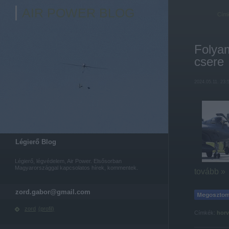
AIR POWER BLOG
Cím
Folya
csere
2024.05.11. 23:
Légierő Blog
Légierő, légvédelem, Air Power. Elsősorban
Magyarországgal kapcsolatos hírek, kommentek.
tovább »
zord.gabor@gmail.com
zord
(
profil
)
Címkék:
horv