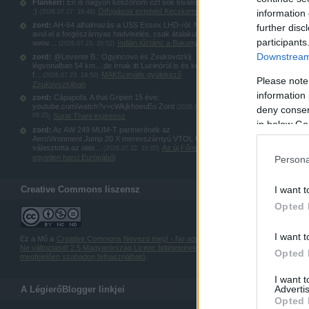
Flankerr:
Én is nagyon köszönöm ezt sok kiváló képet
:)
Ötfogásos estebéd Kecskeméten
information 
(
2026.07.27. 16:46
)
zord:
AH-64 alhalmazás a USS Essex LHD-rōl. Nem
further disc
avul el a forgószárnyas hadviselés, csak átalakul:
participants
www....
Indián tűztánc a Bakonyban
(
2026.07.23. 20:52
)
Downstream 
zord:
@Levente B.: Ogyincovo és Zsukovdzkij
légvonalban 54 km....de írnak itt Lucinóról is és kubinkai
f...
MAKSzimális gyülekező
(
2026.07.23. 19:50
)
Please note
Zsukovszkijban
information 
zord:
Cápapofa. A thai Gripen 15 éve:
youtube.com/watch?v=cWkjkhoeuEo Zord
(
2026.07.23.
deny consent
08:25
Surat Thani expressz
)
in below Go
zord:
Az AW 249 MUM-T partnerének az
AeroVironment Jump 20 X merevszárnyú VTOL UAS-t
választotta az olas...
Az új Főnix: az
(
2026.07.22. 21:05
)
egyetlen harci Európából
Persona
Creative Commons liszensz
I want t
Opted 
I want t
Ez a Mű a
Creative Commons Nevezd meg! - Ne add el! -
Ne változtasd! 2.5 Magyarország Licenc feltételeinek
Opted 
megfelelően szabadon felhasználható
.
I want 
Advertis
A LégierőBlogger linkjei
Opted 