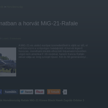
kék
»
Horvátország
matban a horvát MiG-21-Rafale
59 |
zord
|
3
komment
A MiG-21-es utolsó európai üzemeltetőinél is eljött az idő, el
kell búcsúzni a szépséges balalajkától. A horvát légierő
hosszas, mondhatni inkább elhúzódó folyamatot követően
végül nem amerikai F-16-osokkal, hanem francia Rafale-
okkal váltja az öreg szovjet típust. Két és fél generációnyi…
Tetszik
0
át
Horvátország
Rafale
MiG-21
Kiowa
Black Hawk
Zagráb
Orbiter 3