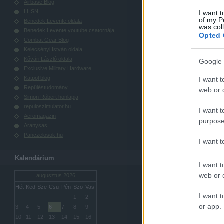
Airbase Blog
LHSN
I want t
of my P
Benedek Levente oldala
was col
Benedek Levente youtube csatornája
Opted 
Combat Gear Blog
Kelecsényi István oldala
Kővári László oldala
Google 
Exclusive Military Hardware
Katpol blog
I want t
Repüléstudomány
web or d
Simon Róbert honlapja
repuloszimulator.hu
I want t
Aeromagazin
purpose
Aranysas
Panczelosok.hu
I want 
Kalendárium
I want t
web or d
augusztus 2026
Hét
Ked
Sze
Csü
Pén
Szo
Vas
I want t
1
2
or app.
3
4
5
6
7
8
9
10
11
12
13
14
15
16