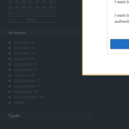
I want t
17
18
19
20
21
22
23
24
25
26
27
28
29
30
31
I want t
Archív
<<
<
authenti
Archívum
2026 július
(
2
)
2026 június
(
4
)
2026 május
(
3
)
2026 április
(
5
)
2026 március
(
2
)
2026 február
(
2
)
2026 január
(
1
)
2025 december
(
2
)
2025 november
(
2
)
2025 október
(
5
)
2025 szeptember
(
6
)
Tovább
...
Egyéb