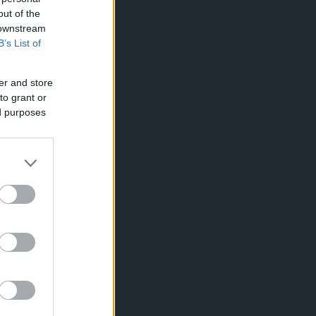
out of the
 downstream
B’s List of
er and store
to grant or
ed purposes