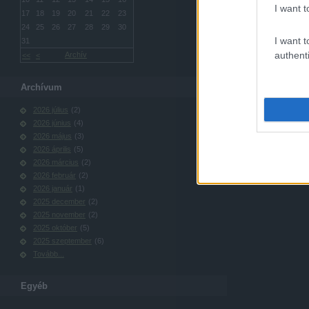
I want t
17
18
19
20
21
22
23
24
25
26
27
28
29
30
I want t
31
authenti
Archív
<<
<
Archívum
2026 július
(
2
)
2026 június
(
4
)
2026 május
(
3
)
2026 április
(
5
)
2026 március
(
2
)
2026 február
(
2
)
2026 január
(
1
)
2025 december
(
2
)
2025 november
(
2
)
2025 október
(
5
)
2025 szeptember
(
6
)
Tovább
...
Egyéb