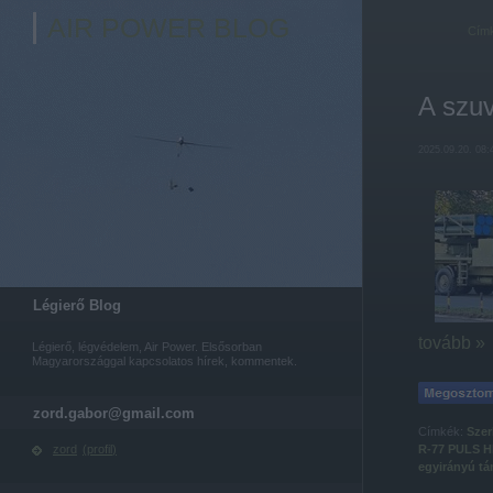
AIR POWER BLOG
Cím
A szuv
2025.09.20. 08:
Légierő Blog
tovább »
Légierő, légvédelem, Air Power. Elsősorban
Magyarországgal kapcsolatos hírek, kommentek.
zord.gabor@gmail.com
Címkék:
Szer
R-77
PULS
H
zord
(
profil
)
egyirányú t