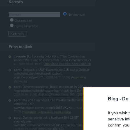
Keresés
Néhány szó
Összes szó
Egész kifejezést
Friss topikok
Levente B.:
Írország belpolitika: "The Coalition has
insisted there are no issues with a new Government jet
a...
Ötfogásos estebéd Kecskeméten
(
2026.08.07. 15:23
)
zord:
Dolgozik a MUP Kamovja és 215-öse a Delibláti-
homokpusztán keletkezett tűzben:
youtube.com/watch?...
Aeromiting
(
2026.08.07. 14:39
)
Versecen
zord:
Dédestapolcsányi (Bükk) bambis oltás 225-össel:
honvedelem.hu/hirek/huszonhat-fordulo.html Zord
Air(Land)PowerNews 160. (2026 júl.)
(
2026.08.06. 14:51
)
Blog -
Do 
zord:
Ma volt a námesti UH-1Y katasztrófa halottjának
temetése. RIP
www.facebook.com/share/p/19h5TVKyKo...
(
2026.08.04.
23:28
Helikopter-típusváltás cseh módra
)
If you wish 
zord:
Dán és görög volt a lezuhant Bell 214ST
sensitive in
személyzete:
confirm you
www.bbc.com/news/articles/c1417713ve6o Zord
Korintoszi tűzoltók
(
2026.08.03. 00:58
)