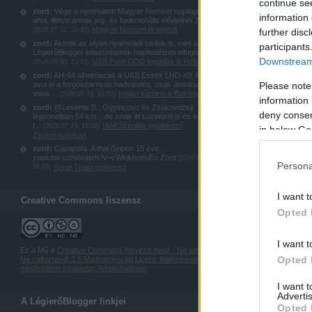
continue se
zord:
Vége a nyomtatott Magyar Nemzet napilapnak,
information 
ahol, illetve annak jog- és funkcionâlis elődjeinél 20...
Magyar Nemzet Aranytoll
(
2026.07.31. 22:45
)
further disc
zord:
Akinek az olyan nyamvadt civilek is, mint a
participants
LégierőBlogger köszönhették hajófedêlzeti elfogókötel...
Downstream 
USS Ford COD fogadás & indítás
(
2026.07.30. 23:42
)
zord:
AH-64 alhalmazás a USS Essex LHD-rōl. Nem
avul el a forgószárnyas hadviselés, csak átalakul:
Please note
www....
Indián tűztánc a Bakonyban
(
2026.07.23. 20:52
)
information 
zord:
@Levente B.: Ogyincovo és Zsukovdzkij
deny consent
légvonalban 54 km....de írnak itt Lucinóról is és kubinkai
f...
MAKSzimális gyülekező
(
2026.07.23. 19:50
)
in below Go
Zsukovszkijban
zord:
Cápapofa. A thai Gripen 15 éve:
youtube.com/watch?v=cWkjkhoeuEo Zord
(
2026.07.23.
Persona
08:25
Surat Thani expressz
)
I want t
Creative Commons liszensz
Opted 
I want t
Ez a Mű a
Creative Commons Nevezd meg! - Ne add el! -
Opted 
Ne változtasd! 2.5 Magyarország Licenc feltételeinek
megfelelően szabadon felhasználható
.
I want 
Advertis
A LégierőBlogger linkjei
Opted 