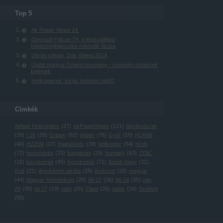
Top 5
Air Power News 14.
Dassault Falcon 7X, a légiszállítási
képességfejlesztés második fázisa
Ukrán válság, Dák Vipera 2014
Újabb magyar Gripen-esemény - személyi döntések
kellenek
Helikopterek: kiírás heteken belül?
Címkék
Airbus Helicopters
(
27
)
AirPowerNews
(
121
)
éleslövészet
(
26
)
f 16
(
20
)
Gripen
(
82
)
gripen
(
76
)
Győr
(
19
)
H145M
(
40
)
H225M
(
17
)
Hajmáskér
(
39
)
helikopter
(
54
)
hírek
(
72
)
honvédség
(
23
)
hungarian
(
29
)
hungary
(
63
)
JTAC
(
15
)
kecskemét
(
45
)
Kecskemét
(
71
)
Körös-hegy
(
31
)
Kub
(
21
)
légvédelmi rakéta
(
25
)
lövészet
(
18
)
magyar
(
44
)
Magyar Honvédség
(
20
)
Mi-17
(
26
)
Mi-24
(
35
)
mig
29
(
38
)
mi 17
(
19
)
nato
(
20
)
Pápa
(
26
)
radar
(
24
)
Szolnok
(
55
)