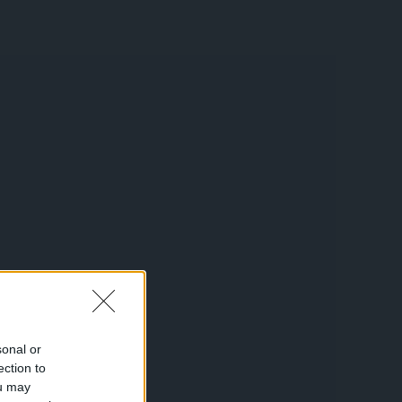
sonal or
ection to
ou may