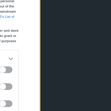
 personal
out of the
 downstream
B’s List of
er and store
to grant or
ed purposes