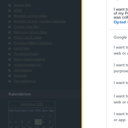
Airbase Blog
I want t
LHSN
of my P
Benedek Levente oldala
was col
Benedek Levente youtube csatornája
Opted 
Combat Gear Blog
Kelecsényi István oldala
Google 
Kővári László oldala
Exclusive Military Hardware
I want t
Katpol blog
web or d
Repüléstudomány
Simon Róbert honlapja
I want t
repuloszimulator.hu
Aeromagazin
purpose
Aranysas
Panczelosok.hu
I want 
Kalendárium
I want t
web or d
augusztus 2026
Hét
Ked
Sze
Csü
Pén
Szo
Vas
I want t
1
2
or app.
3
4
5
6
7
8
9
10
11
12
13
14
15
16