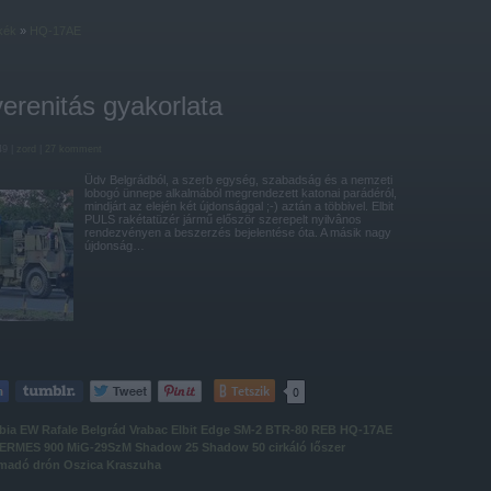
kék
»
HQ-17AE
erenitás gyakorlata
49 |
zord
|
27
komment
Üdv Belgrádból, a szerb egység, szabadság és a nemzeti
lobogó ünnepe alkalmából megrendezett katonai parádéról,
mindjárt az elején két újdonsággal ;-) aztán a többivel. Elbit
PULS rakétatüzér jármű először szerepelt nyilvânos
rendezvényen a beszerzés bejelentése óta. A másik nagy
újdonság…
Tetszik
0
bia
EW
Rafale
Belgrád
Vrabac
Elbit
Edge
SM-2
BTR-80
REB
HQ-17AE
ERMES 900
MiG-29SzM
Shadow 25
Shadow 50
cirkáló lőszer
ámadó drón
Oszica
Kraszuha