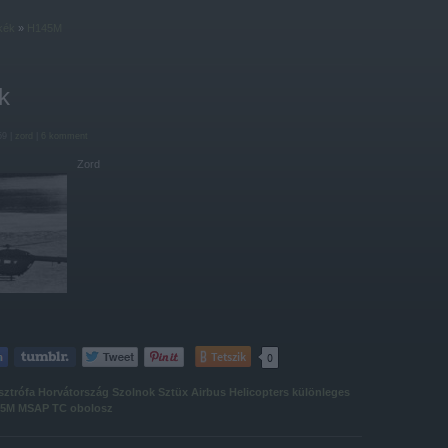
kék
»
H145M
k
59 |
zord
|
6
komment
Zord
Tetszik
0
sztrófa
Horvátország
Szolnok
Sztüx
Airbus Helicopters
különleges
45M
MSAP TC
obolosz