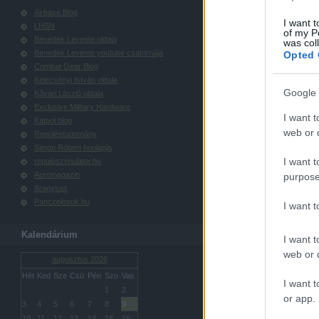
Airbase Blog
I want t
LHSN
of my P
Benedek Levente oldala
was col
Benedek Levente youtube csatornája
Opted 
Combat Gear Blog
Kelecsényi István oldala
Google 
Kővári László oldala
Exclusive Military Hardware
I want t
Katpol blog
web or d
Repüléstudomány
Simon Róbert honlapja
I want t
repuloszimulator.hu
Aeromagazin
purpose
Aranysas
Panczelosok.hu
I want 
Kalendárium
I want t
web or d
augusztus 2026
Hét
Ked
Sze
Csü
Pén
Szo
Vas
I want t
1
2
or app.
3
4
5
6
7
8
9
10
11
12
13
14
15
16