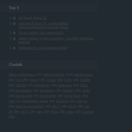
Top 5
Air Power News 14.
Dassault Falcon 7X, a légiszállítási
képességfejlesztés második fázisa
Ukrán válság, Dák Vipera 2014
Újabb magyar Gripen-esemény - személyi döntések
kellenek
Helikopterek: kiírás heteken belül?
Címkék
Airbus Helicopters
(
27
)
AirPowerNews
(
121
)
éleslövészet
(
26
)
f 16
(
20
)
gripen
(
76
)
Gripen
(
82
)
Győr
(
19
)
H145M
(
40
)
H225M
(
17
)
Hajmáskér
(
39
)
helikopter
(
54
)
hírek
(
72
)
honvédség
(
23
)
hungarian
(
29
)
hungary
(
63
)
JTAC
(
15
)
Kecskemét
(
71
)
kecskemét
(
45
)
Körös-hegy
(
31
)
Kub
(
21
)
légvédelmi rakéta
(
25
)
lövészet
(
18
)
magyar
(
44
)
Magyar Honvédség
(
20
)
Mi-17
(
26
)
Mi-24
(
35
)
mig
29
(
38
)
mi 17
(
19
)
nato
(
20
)
Pápa
(
26
)
radar
(
24
)
Szolnok
(
55
)