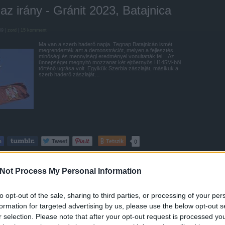
az irány - Gránit 2023, Batajnica
59 |
zord
|
15
komment
Ma van a szerb haderő napja. Tegnap Batajnicán ismét
megrendezték azt a demonstrációt, melyen a fejlesztés
minőségi és mennyiségi eredményei vonultatták fel. Az
ünnepséget megnyitó mozzanat két ejtőernyős H145M-ből
történő ugrása volt. Egyikük Szerbia zászlaját, másikuk a
szerb haderő zászlaját…
Tetszik
0
n
Szerbia
Batajnica
Mi-35M
MiG-29
Gazelle
Mi-8
H145M
Orao
Sz-8
i-17V-5
CH-92A
Brabac
Not Process My Personal Information
di nap HHH-n
to opt-out of the sale, sharing to third parties, or processing of your per
formation for targeted advertising by us, please use the below opt-out s
r selection. Please note that after your opt-out request is processed y
39 |
zord
|
5
komment