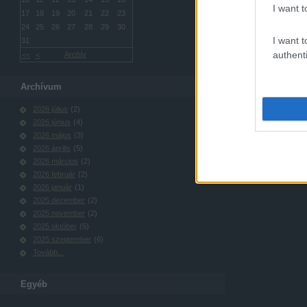
I want t
17
18
19
20
21
22
23
24
25
26
27
28
29
30
I want t
31
authenti
Archív
<<
<
Archívum
2026 július
(
2
)
2026 június
(
4
)
2026 május
(
3
)
2026 április
(
5
)
2026 március
(
2
)
2026 február
(
2
)
2026 január
(
1
)
2025 december
(
2
)
2025 november
(
2
)
2025 október
(
5
)
2025 szeptember
(
6
)
Tovább
...
Egyéb