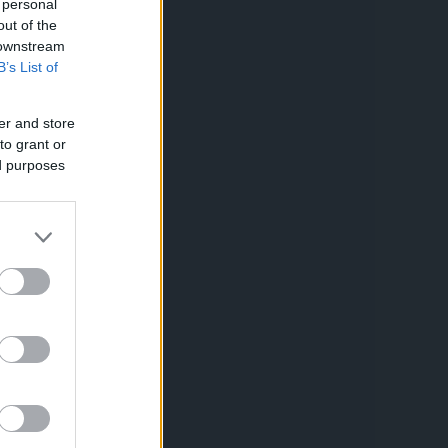
 personal
out of the
 downstream
B’s List of
er and store
to grant or
ed purposes