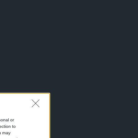
sonal or
ection to
ou may