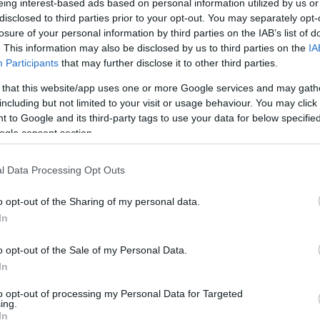
eing interest-based ads based on personal information utilized by us or
MH és Légirendész részvétellel családi napot tartottak ma
disclosed to third parties prior to your opt-out. You may separately opt-
Hármashatárhegyen, ahol örvendetesen ismét éledezik a
repülőélet az elvesztegetett évek után. Ma mindenki
losure of your personal information by third parties on the IAB’s list of
megtapasztalhatta, hogy ez aztán tényleg hegyi reptér :-) A
HM Ei Zrt. drónflottája, köztük a Meteor 3MA... ...melynek
. This information may also be disclosed by us to third parties on the
IA
az apró…
Participants
that may further disclose it to other third parties.
 that this website/app uses one or more Google services and may gath
including but not limited to your visit or usage behaviour. You may click 
 to Google and its third-party tags to use your data for below specifi
ogle consent section.
Tetszik
0
l Data Processing Opt Outs
4
Hármashatárhegy
HM Ei Rt
H145M
MD-500
ldal
Következő oldal »
o opt-out of the Sharing of my personal data.
In
o opt-out of the Sale of my Personal Data.
In
to opt-out of processing my Personal Data for Targeted
ing.
In