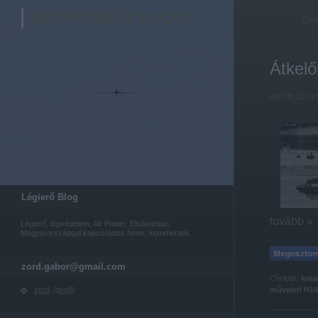
AIR POWER BLOG
Cím
Átkelő
2023.06.21. 23:
Légierő Blog
tovább »
Légierő, légvédelem, Air Power. Elsősorban
Magyarországgal kapcsolatos hírek, kommentek.
zord.gabor@gmail.com
Címkék:
kata
műveleti
H1
zord
(
profil
)