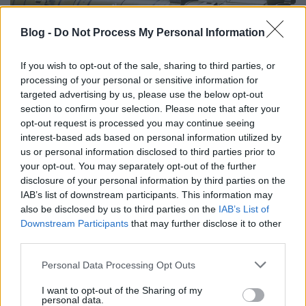
Blog -
Do Not Process My Personal Information
If you wish to opt-out of the sale, sharing to third parties, or
processing of your personal or sensitive information for
AirPowerNews 110. (2022.május)
targeted advertising by us, please use the below opt-out
zord
section to confirm your selection. Please note that after your
•
2022. május 09.
81
opt-out request is processed you may continue seeing
interest-based ads based on personal information utilized by
A hírek főszereplői mellett a technikai nüanszok
us or personal information disclosed to third parties prior to
eltörpülni látszanak. Pedig a különbséget jelenhetik
your opt-out. You may separately opt-out of the further
egy fegyverrendszer relevanciája és irrelevenciája
disclosure of your personal information by third parties on the
között. A harci helikopter attól az, ami, mert van
IAB’s list of downstream participants. This information may
üzemképes, hatásos fegyverzete. Ennek jegyében
also be disclosed by us to third parties on the
IAB’s List of
szerepeljen a májusi hírbejegyzésünk címlapképén…
Downstream Participants
that may further disclose it to other
third parties.
Please note that this website/app uses one or more Google
Personal Data Processing Opt Outs
services and may gather and store information including but
not limited to your visit or usage behaviour. You may click to
I want to opt-out of the Sharing of my
personal data.
grant or deny consent to Google and its third-party tags to