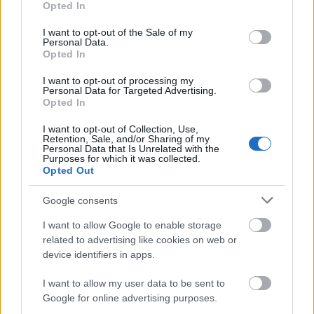
Opted In
use your data for below specified purposes in below Google
consent section.
I want to opt-out of the Sale of my
Personal Data.
Opted In
I want to opt-out of processing my
Personal Data for Targeted Advertising.
Opted In
I want to opt-out of Collection, Use,
Retention, Sale, and/or Sharing of my
Personal Data that Is Unrelated with the
Kínai nagy hatótávolságú lérakkal
Purposes for which it was collected.
Opted Out
erősít Szerbia
Google consents
zord
•
2022. április 30.
34
I want to allow Google to enable storage
HQ-22/FK-3 légvédelmi rakétakomplexumokat
related to advertising like cookies on web or
device identifiers in apps.
vásárolt Szerbia, ezek első nyilvános bemutatására
került sor ma Batajnicán. A célmegvilágító és
I want to allow my user data to be sent to
rávezető állomás. A "forró" indítás elvén működő
Google for online advertising purposes.
rakétahordozó- és indtójárművek egyenként négy