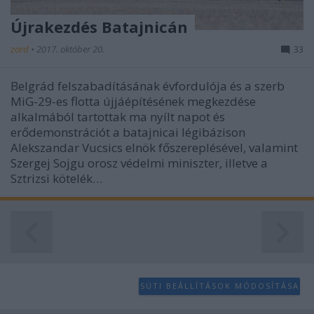
Újrakezdés Batajnicán
zord
•
2017. október 20.
33
Belgrád felszabadításának évfordulója és a szerb
MiG-29-es flotta újjáépítésének megkezdése
alkalmából tartottak ma nyílt napot és
erődemonstrációt a batajnicai légibázison
Alekszandar Vucsics elnök főszereplésével, valamint
Szergej Sojgu orosz védelmi miniszter, illetve a
Sztrizsi kötelék…
SÜTI BEÁLLÍTÁSOK MÓDOSÍTÁSA