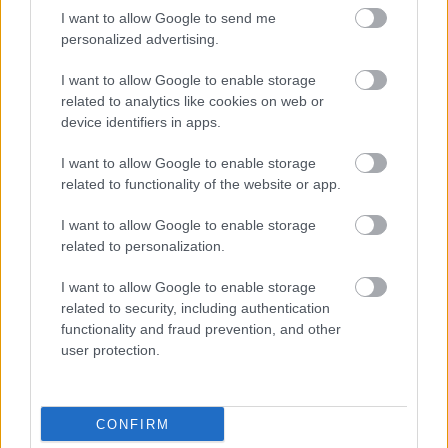
gyártmányt visznek. A felderítő rádiólokátor…
I want to allow Google to send me
personalized advertising.
I want to allow Google to enable storage
related to analytics like cookies on web or
device identifiers in apps.
I want to allow Google to enable storage
related to functionality of the website or app.
I want to allow Google to enable storage
related to personalization.
I want to allow Google to enable storage
related to security, including authentication
functionality and fraud prevention, and other
user protection.
Szerb típustestvér pogányi kitérőn
zord
•
2020. november 21.
3
CONFIRM
Az FR24 tanulsága szerint Donauwörth-Wiener