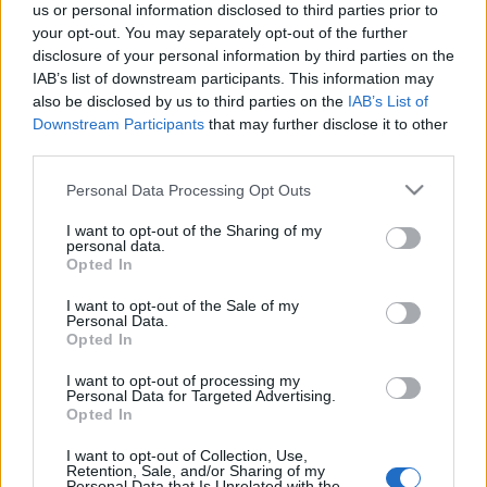
us or personal information disclosed to third parties prior to
zord
•
2021. június 09.
67
your opt-out. You may separately opt-out of the further
disclosure of your personal information by third parties on the
A kecskemétiek 604-es légibuszával hazatért
IAB’s list of downstream participants. This information may
Afganisztánból az utolsó honvédségi kontingens, 18
also be disclosed by us to third parties on the
IAB’s List of
évnyi erőfeszítés, anyagi- és emberáldozathozatal
Downstream Participants
that may further disclose it to other
third parties.
végére téve pontot. Zord
Please note that this website/app uses one or more Google
AAT PTC: Szimulátoron Ostravában
Personal Data Processing Opt Outs
services and may gather and store information including but
zord
•
2013. április 24.
6
not limited to your visit or usage behaviour. You may click to
I want to opt-out of the Sharing of my
personal data.
grant or deny consent to Google and its third-party tags to
Opted In
use your data for below specified purposes in below Google
A horvát-cseh-magyar AAT PTC-ről, az afgán
consent section.
I want to opt-out of the Sale of my
szállítópilótákat oktató állomány felkészítését célzó,
Personal Data.
nemzetközi finanszírozású programról már többször
Opted In
volt szó itt. Ma az éppen folyamatban lévő kurzus
szimulátoros fázisát tekinthette meg Csehországban,
I want to opt-out of processing my
Personal Data for Targeted Advertising.
az Ostrava Mosnov…
Opted In
I want to opt-out of Collection, Use,
„UAV a levegőben, papír a földön”
Retention, Sale, and/or Sharing of my
Personal Data that Is Unrelated with the