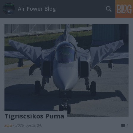
Air Power Blog
Tigriscsíkos Puma
zord
•
2026. április 24.
1