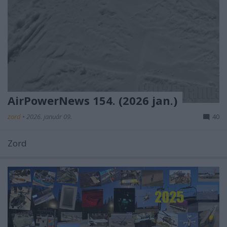
AirPowerNews 154. (2026 jan.)
zord
•
2026. január 09.
40
Zord