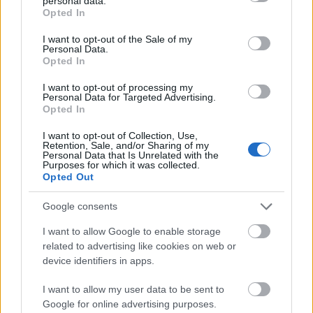
personal data.
grant or deny consent to Google and its third-party tags to
Opted In
use your data for below specified purposes in below Google
consent section.
I want to opt-out of the Sale of my
Personal Data.
Opted In
Komolyan vett fegyverintegráció
I want to opt-out of processing my
Personal Data for Targeted Advertising.
zord
•
2026. március 11.
5
Opted In
I want to opt-out of Collection, Use,
Túlzás nélkül bombaként robbant a meghatározó
Retention, Sale, and/or Sharing of my
Personal Data that Is Unrelated with the
délszláv repülési szakportálon, a Tango Sixen minap
Purposes for which it was collected.
nyilvánosságra hozott két fotó, melyek két, ...
Opted Out
Google consents
I want to allow Google to enable storage
related to advertising like cookies on web or
device identifiers in apps.
I want to allow my user data to be sent to
Google for online advertising purposes.