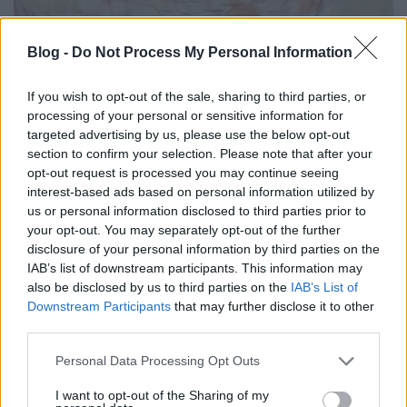
Blog -
Do Not Process My Personal Information
AirPowerNews 157. (2026 ápr.)
If you wish to opt-out of the sale, sharing to third parties, or
zord
•
2026. április 05.
42
processing of your personal or sensitive information for
targeted advertising by us, please use the below opt-out
El kell dönteni, hogy mi a fontos és mi a nem fontos,
section to confirm your selection. Please note that after your
és persze el kell dönteni, hogy mi mennyire fontos.
opt-out request is processed you may continue seeing
interest-based ads based on personal information utilized by
Ideális esetben a védelmi szféra a szuverén ...
us or personal information disclosed to third parties prior to
your opt-out. You may separately opt-out of the further
disclosure of your personal information by third parties on the
IAB’s list of downstream participants. This information may
also be disclosed by us to third parties on the
IAB’s List of
Downstream Participants
that may further disclose it to other
third parties.
Please note that this website/app uses one or more Google
Personal Data Processing Opt Outs
services and may gather and store information including but
not limited to your visit or usage behaviour. You may click to
I want to opt-out of the Sharing of my