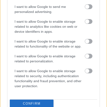
I want to allow Google to send me
personalized advertising.
I want to allow Google to enable storage
related to analytics like cookies on web or
device identifiers in apps.
AirPowerNews 156. (2026 márc.)
I want to allow Google to enable storage
zord
•
2026. március 08.
33
related to functionality of the website or app.
I want to allow Google to enable storage
Esszbed.
related to personalization.
Zord
I want to allow Google to enable storage
related to security, including authentication
functionality and fraud prevention, and other
user protection.
CONFIRM