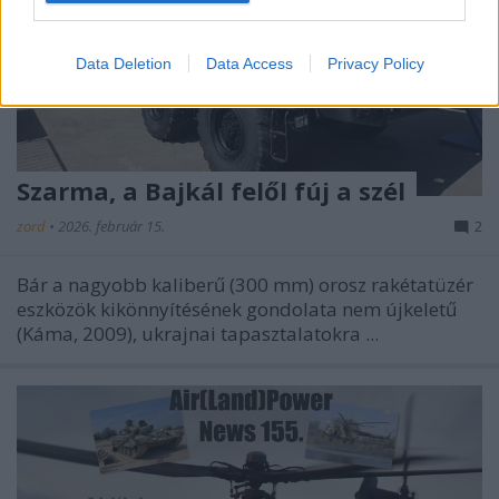
Data Deletion
Data Access
Privacy Policy
Szarma, a Bajkál felől fúj a szél
zord
•
2026. február 15.
2
Bár a nagyobb kaliberű (300 mm) orosz rakétatüzér
eszközök kikönnyítésének gondolata nem újkeletű
(Káma, 2009), ukrajnai tapasztalatokra ...