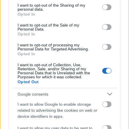
not limited to your visit or usage behaviour. You may click to
I want to opt-out of the Sharing of my
personal data.
grant or deny consent to Google and its third-party tags to
Opted In
use your data for below specified purposes in below Google
Az új Főnix: az egyetlen harci
consent section.
I want to opt-out of the Sale of my
Personal Data.
Európából
Opted In
zord
•
2026. június 15.
3
I want to opt-out of processing my
Personal Data for Targeted Advertising.
Opted In
Az Eurosatory 2024 kiállításon mutatkozott be
először a nemzetközi közönségnek a Leonardo
I want to opt-out of Collection, Use,
AW249 Fenice harci helikopter típusa, mely a
Retention, Sale, and/or Sharing of my
Personal Data that Is Unrelated with the
közeljövőben az egyetlen elérhető európai gyártású
Purposes for which it was collected.
harci helikopter. Most, hogy a 2026-os ILA
Opted Out
alkalmával sor került az első dinamikus szereplésre
is, igencsak…
Google consents
I want to allow Google to enable storage
related to advertising like cookies on web or
device identifiers in apps.
I want to allow my user data to be sent to