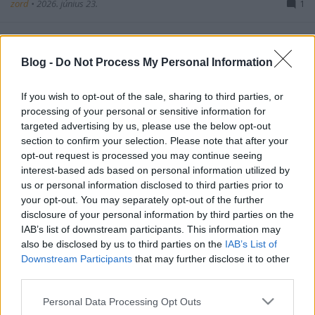
zord
•
2026. június 23.
1
Múlt heti leszállításukat követően ma tartották a
második két extra Gripen befogadó ünnepségét
Blog -
Do Not Process My Personal Information
Kecskeméten, ahol egyúttal a program kezdetének
25. és az első magyar gépek leszállításának 20.
If you wish to opt-out of the sale, sharing to third parties, or
évfordulójáról is megemlékeztek. A véletlennek
processing of your personal or sensitive information for
köszönhetően ráadásul az európai repülőnapra
targeted advertising by us, please use the below opt-out
települő Türk…
section to confirm your selection. Please note that after your
opt-out request is processed you may continue seeing
interest-based ads based on personal information utilized by
us or personal information disclosed to third parties prior to
your opt-out. You may separately opt-out of the further
disclosure of your personal information by third parties on the
IAB’s list of downstream participants. This information may
also be disclosed by us to third parties on the
IAB’s List of
Downstream Participants
that may further disclose it to other
third parties.
Please note that this website/app uses one or more Google
Personal Data Processing Opt Outs
services and may gather and store information including but