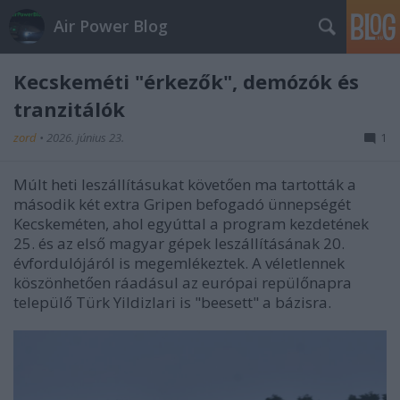
Air Power Blog
Kecskeméti "érkezők", demózók és
tranzitálók
zord
•
2026. június 23.
1
Múlt heti leszállításukat követően ma tartották a
második két extra Gripen befogadó ünnepségét
Kecskeméten, ahol egyúttal a program kezdetének
25. és az első magyar gépek leszállításának 20.
évfordulójáról is megemlékeztek. A véletlennek
köszönhetően ráadásul az európai repülőnapra
települő Türk Yildizlari is "beesett" a bázisra.