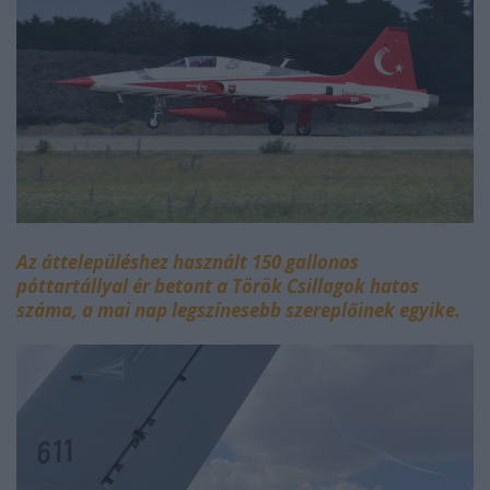
Az áttelepüléshez használt 150 gallonos
póttartállyal ér betont a Török Csillagok hatos
száma, a mai nap legszínesebb szereplőinek egyike.