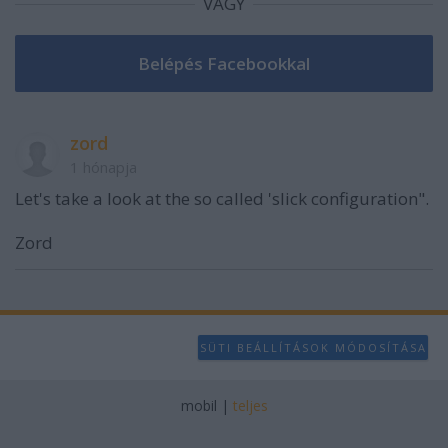
VAGY
zord
1 hónapja
Let's take a look at the so called 'slick configuration".
Zord
SÜTI BEÁLLÍTÁSOK MÓDOSÍTÁSA
mobil
|
teljes