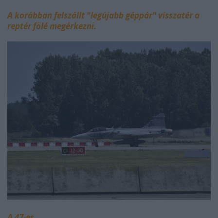
A korábban felszállt "legújabb géppár" visszatér a
reptér fölé megérkezni.
A 47-es...