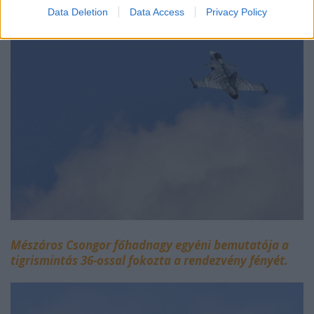
Ha már pótos, centerline In detail and scale.
Data Deletion
Data Access
Privacy Policy
Mészáros Csongor főhadnagy egyéni bemutatója a
tigrismintás 36-ossal fokozta a rendezvény fényét.