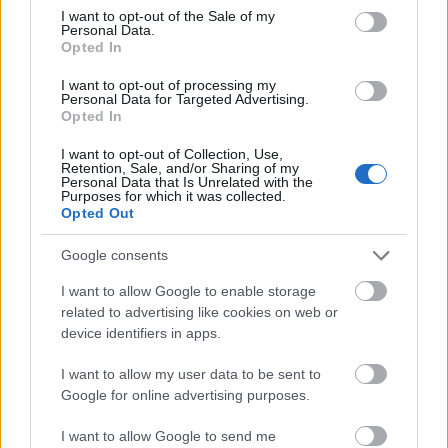
consent section.
I want to opt-out of the Sale of my
Personal Data.
Opted In
I want to opt-out of processing my
Personal Data for Targeted Advertising.
Opted In
A tűzoltófecskendős fogadtatás olyannyira
megszokottá vált, hogy lassan teret lehetne újra
I want to opt-out of Collection, Use,
adni a kreatívoknak. Bár...közben a végéhez közelít
Retention, Sale, and/or Sharing of my
Personal Data that Is Unrelated with the
a 2017 óta lényegében folyamatos állami légijármű
Purposes for which it was collected.
teljesítési időszak is.
Opted Out
Google consents
I want to allow Google to enable storage
related to advertising like cookies on web or
device identifiers in apps.
I want to allow my user data to be sent to
Google for online advertising purposes.
I want to allow Google to send me