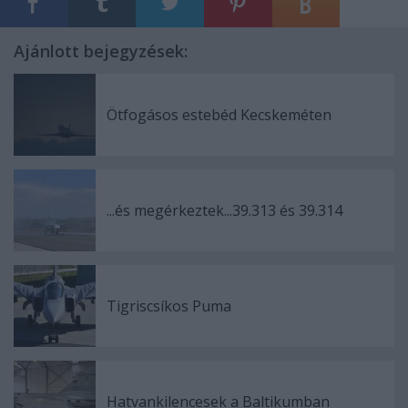
Ajánlott bejegyzések:
Ötfogásos estebéd Kecskeméten
...és megérkeztek...39.313 és 39.314
Tigriscsíkos Puma
Hatvankilencesek a Baltikumban