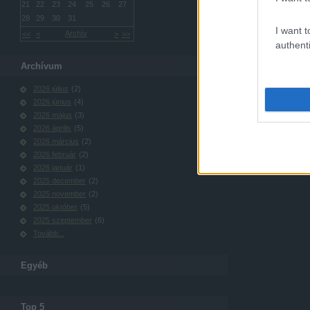
21
22
23
24
25
26
27
28
29
30
31
I want t
Archív
<<
<
>
>>
authenti
Archívum
2026 július
(
2
)
2026 június
(
4
)
2026 május
(
3
)
2026 április
(
5
)
2026 március
(
2
)
2026 február
(
2
)
2026 január
(
1
)
2025 december
(
2
)
2025 november
(
2
)
2025 október
(
5
)
2025 szeptember
(
6
)
Tovább
...
Egyéb
Top 5