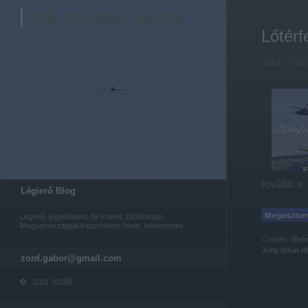
AIR POWER BLOG
Lőtérf
2025.07.14. 23:
tovább »
Légierő Blog
Légierő, légvédelem, Air Power. Elsősorban
Magyarországgal kapcsolatos hírek, kommentek.
Címkék:
lőtér
Jolly Vihar
H
zord.gabor@gmail.com
zord
(
profil
)