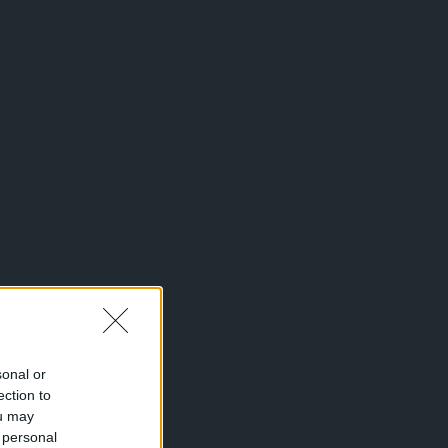
sonal or
ection to
ou may
 personal