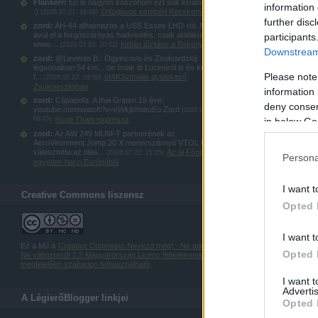
Flankerr:
Én is nagyon köszönöm ezt sok kiváló képet
information 
:)
Ötfogásos estebéd Kecskeméten
(
2026.07.27. 16:46
)
further disc
zord:
AH-64 alhalmazás a USS Essex LHD-rōl. Nem
avul el a forgószárnyas hadviselés, csak átalakul:
participants
www....
Indián tűztánc a Bakonyban
(
2026.07.23. 20:52
)
Downstream 
zord:
@Levente B.: Ogyincovo és Zsukovdzkij
légvonalban 54 km....de írnak itt Lucinóról is és kubinkai
Please note
f...
MAKSzimális gyülekező
(
2026.07.23. 19:50
)
Zsukovszkijban
information 
zord:
Cápapofa. A thai Gripen 15 éve:
deny consent
youtube.com/watch?v=cWkjkhoeuEo Zord
(
2026.07.23.
08:25
Surat Thani expressz
in below Go
)
zord:
Az AW 249 MUM-T partnerének az
AeroVironment Jump 20 X merevszárnyú VTOL UAS-t
választotta az olas...
Az új Főnix: az
(
2026.07.22. 21:05
)
Persona
egyetlen harci Európából
I want t
Creative Commons liszensz
Opted 
I want t
Ez a Mű a
Creative Commons Nevezd meg! - Ne add el! -
Opted 
Ne változtasd! 2.5 Magyarország Licenc feltételeinek
megfelelően szabadon felhasználható
.
I want 
Advertis
A LégierőBlogger linkjei
Opted 