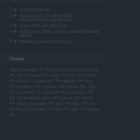
Air Power News 14.
Dassault Falcon 7X, a légiszállítási
képességfejlesztés második fázisa
Ukrán válság, Dák Vipera 2014
Újabb magyar Gripen-esemény - személyi döntések
kellenek
Helikopterek: kiírás heteken belül?
Címkék
Airbus Helicopters
(
27
)
AirPowerNews
(
121
)
éleslövészet
(
26
)
f 16
(
20
)
Gripen
(
82
)
gripen
(
76
)
Győr
(
19
)
H145M
(
40
)
H225M
(
17
)
Hajmáskér
(
39
)
helikopter
(
54
)
hírek
(
72
)
honvédség
(
23
)
hungarian
(
29
)
hungary
(
63
)
JTAC
(
15
)
Kecskemét
(
71
)
kecskemét
(
45
)
Körös-hegy
(
31
)
Kub
(
21
)
légvédelmi rakéta
(
25
)
lövészet
(
18
)
magyar
(
44
)
Magyar Honvédség
(
20
)
Mi-17
(
26
)
Mi-24
(
35
)
mig
29
(
38
)
mi 17
(
19
)
nato
(
20
)
Pápa
(
26
)
radar
(
24
)
Szolnok
(
55
)