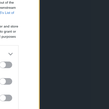
out of the
 downstream
B’s List of
er and store
to grant or
ed purposes