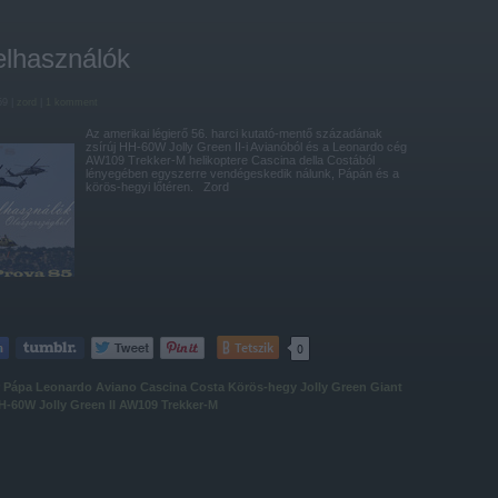
elhasználók
59 |
zord
|
1
komment
Az amerikai légierő 56. harci kutató-mentő századának
zsírúj HH-60W Jolly Green II-i Avianóból és a Leonardo cég
AW109 Trekker-M helikoptere Cascina della Costából
lényegében egyszerre vendégeskedik nálunk, Pápán és a
körös-hegyi lőtéren. Zord
Tetszik
0
Pápa
Leonardo
Aviano
Cascina Costa
Körös-hegy
Jolly Green Giant
H-60W Jolly Green II
AW109 Trekker-M