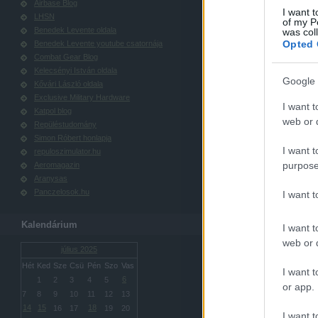
Airbase Blog
I want t
LHSN
of my P
Benedek Levente oldala
was col
Opted 
Benedek Levente youtube csatornája
Combat Gear Blog
Kelecsényi István oldala
Google 
Kővári László oldala
Exclusive Military Hardware
I want t
Katpol blog
web or d
Repüléstudomány
Simon Róbert honlapja
I want t
repuloszimulator.hu
purpose
Aeromagazin
Aranysas
Panczelosok.hu
I want 
Kalendárium
I want t
web or d
július 2025
Hét
Ked
Sze
Csü
Pén
Szo
Vas
I want t
6
1
2
3
4
5
or app.
7
8
9
10
11
12
13
14
15
18
16
17
19
20
I want t