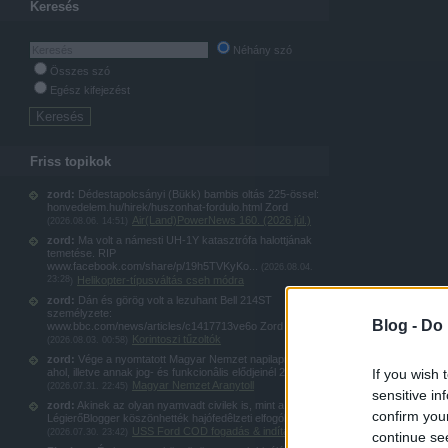
Keresés
Néhány szó
Összes szó
Egész kifejezést
Friss topikok
zord:
Dédestapolcsányi (Bükk) bambis oltás 225-össel:
honvedelem.hu/hirek/huszonhat-fordulo.html Zord
Air(Land)PowerNews 160. (2026 júl.)
(
2026.08.06. 14:51
)
zord:
Ma volt a námesti UH-1Y katasztrófa halottjának
temetése. RIP
www.facebook.com/share/p/19h5TVKyKo...
(
2026.08.04.
23:28
Helikopter-típusváltás cseh módra
)
zord:
Dán és görög volt a lezuhant Bell 214ST
személyzete:
Blog -
Do 
www.bbc.com/news/articles/c1417713ve6o Zord
Korintoszi tűzoltók
(
2026.08.03. 00:58
)
zord:
Vége a nyomtatott Magyar Nemzet napilapnak,
If you wish 
ahol, illetve annak jog- és funkcionâlis elődjeinél 20...
Magyar Nemzet Aranytoll
(
2026.07.31. 22:45
)
sensitive in
zord:
Akinek az olyan nyamvadt civilek is, mint a
confirm you
LégierőBlogger köszönhették hajófedêlzeti elfogókötel...
USS Ford COD fogadás & indítás
(
2026.07.30. 23:42
)
continue se