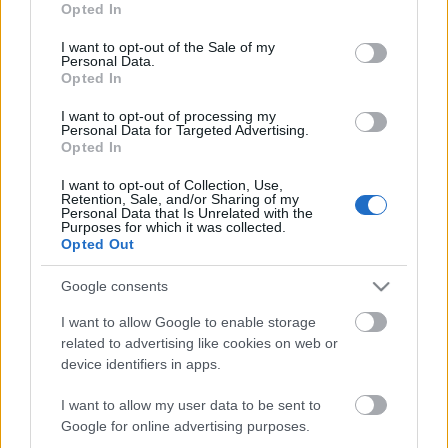
Opted In
use your data for below specified purposes in below Google
Forddal Triesztben
consent section.
I want to opt-out of the Sale of my
zord
•
2023. szeptember 18.
22
Personal Data.
Opted In
Szeptember 17-én ezúttal Triesztbe érkezett az első
I want to opt-out of processing my
Personal Data for Targeted Advertising.
teljes körútját teljesítő USS Gerald R. Ford, az
Opted In
amerikai repülőgép-hordozók új osztályának első
képviselője. A USS Ford (CVN-78) trieszti
I want to opt-out of Collection, Use,
horgonyzóhelyén, oldalán a Coral Essberger
Retention, Sale, and/or Sharing of my
Personal Data that Is Unrelated with the
tankhajóval, a háttérben az Andrej Melnyicsenkó
Purposes for which it was collected.
orosz…
Opted Out
Google consents
I want to allow Google to enable storage
related to advertising like cookies on web or
device identifiers in apps.
I want to allow my user data to be sent to
Google for online advertising purposes.