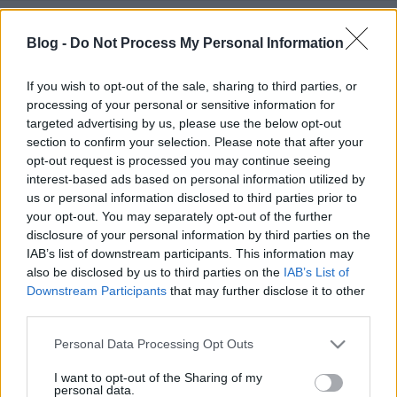
A magyar Gripenek szürkék. A magyar Gripenek
szürkék? Az állítás nem, a kérdés jogos és rá a válasz
Blog -
Do Not Process My Personal Information
nemleges. Aki ugyanis még emlékszik, az tudja, hogy
első gépünk, a 30-as először színes felségjeleket
If you wish to opt-out of the sale, sharing to third parties, or
kapott, sőt, repült is azokkal, s csak aztán nyerte el
processing of your personal or sensitive information for
normál, lo-vis őszürkeségét. Tökéletesen…
targeted advertising by us, please use the below opt-out
section to confirm your selection. Please note that after your
opt-out request is processed you may continue seeing
interest-based ads based on personal information utilized by
us or personal information disclosed to third parties prior to
your opt-out. You may separately opt-out of the further
disclosure of your personal information by third parties on the
IAB’s list of downstream participants. This information may
also be disclosed by us to third parties on the
IAB’s List of
Downstream Participants
that may further disclose it to other
third parties.
Please note that this website/app uses one or more Google
Personal Data Processing Opt Outs
services and may gather and store information including but
not limited to your visit or usage behaviour. You may click to
I want to opt-out of the Sharing of my
personal data.
grant or deny consent to Google and its third-party tags to