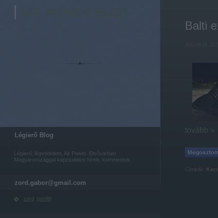
AIR POWER BLOG
Balti 
2022.09.21. 21:
tovább »
Légierő Blog
Légierő, légvédelem, Air Power. Elsősorban
Magyarországgal kapcsolatos hírek, kommentek.
Címkék:
Kec
zord.gabor@gmail.com
zord
(
profil
)