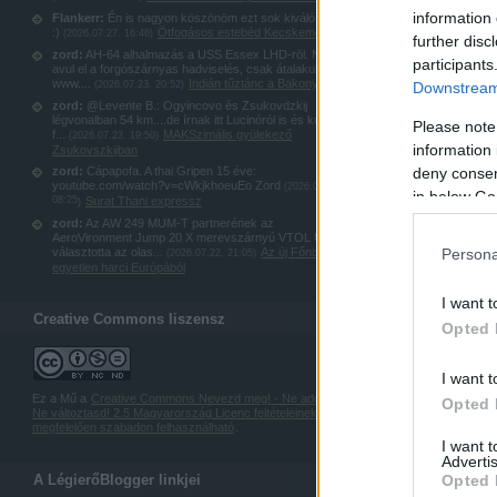
information 
Flankerr:
Én is nagyon köszönöm ezt sok kiváló képet
:)
Ötfogásos estebéd Kecskeméten
(
2026.07.27. 16:46
)
further disc
zord:
AH-64 alhalmazás a USS Essex LHD-rōl. Nem
participants
avul el a forgószárnyas hadviselés, csak átalakul:
www....
Indián tűztánc a Bakonyban
(
2026.07.23. 20:52
)
Downstream 
zord:
@Levente B.: Ogyincovo és Zsukovdzkij
légvonalban 54 km....de írnak itt Lucinóról is és kubinkai
Please note
f...
MAKSzimális gyülekező
(
2026.07.23. 19:50
)
information 
Zsukovszkijban
zord:
Cápapofa. A thai Gripen 15 éve:
deny consent
youtube.com/watch?v=cWkjkhoeuEo Zord
(
2026.07.23.
in below Go
08:25
Surat Thani expressz
)
zord:
Az AW 249 MUM-T partnerének az
AeroVironment Jump 20 X merevszárnyú VTOL UAS-t
Persona
választotta az olas...
Az új Főnix: az
(
2026.07.22. 21:05
)
egyetlen harci Európából
I want t
Creative Commons liszensz
Opted 
I want t
Ez a Mű a
Creative Commons Nevezd meg! - Ne add el! -
Opted 
Ne változtasd! 2.5 Magyarország Licenc feltételeinek
megfelelően szabadon felhasználható
.
I want 
Advertis
A LégierőBlogger linkjei
Opted 