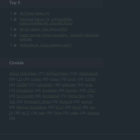
Top 5
Air Power News 14.
Dassault Falcon 7X, a légiszállítási
képességfejlesztés második fázisa
Ukrán válság, Dák Vipera 2014
Újabb magyar Gripen-esemény - személyi döntések
kellenek
Helikopterek: kiírás heteken belül?
Címkék
Airbus Helicopters
(
27
)
AirPowerNews
(
121
)
éleslövészet
(
26
)
f 16
(
20
)
Gripen
(
82
)
gripen
(
76
)
Győr
(
19
)
H145M
(
40
)
H225M
(
17
)
Hajmáskér
(
39
)
helikopter
(
54
)
hírek
(
72
)
honvédség
(
23
)
hungarian
(
29
)
hungary
(
63
)
JTAC
(
15
)
kecskemét
(
45
)
Kecskemét
(
71
)
Körös-hegy
(
31
)
Kub
(
21
)
légvédelmi rakéta
(
25
)
lövészet
(
18
)
magyar
(
44
)
Magyar Honvédség
(
20
)
Mi-17
(
26
)
Mi-24
(
35
)
mig
29
(
38
)
mi 17
(
19
)
nato
(
20
)
Pápa
(
26
)
radar
(
24
)
Szolnok
(
55
)