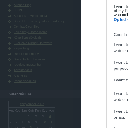
Airbase Blog
I want t
of my P
LHSN
was col
Benedek Levente oldala
Opted 
Benedek Levente youtube csatornája
Combat Gear Blog
Kelecsényi István oldala
Google 
Kővári László oldala
Exclusive Military Hardware
I want t
Katpol blog
web or d
Repüléstudomány
Simon Róbert honlapja
I want t
repuloszimulator.hu
purpose
Aeromagazin
Aranysas
I want 
Panczelosok.hu
I want t
Kalendárium
web or d
szeptember 2022
Hét
Ked
Sze
Csü
Pén
Szo
Vas
I want t
4
1
2
3
or app.
10
11
5
6
7
8
9
15
12
13
14
16
17
18