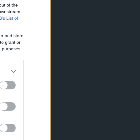
out of the
 downstream
B’s List of
er and store
to grant or
ed purposes