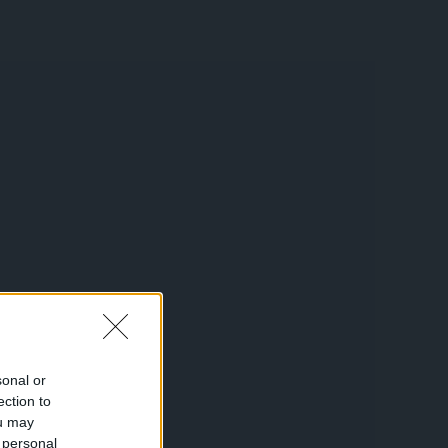
sonal or
ection to
ou may
 personal