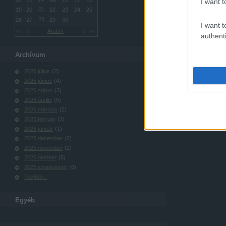
I want t
21
19
20
22
23
24
25
28
26
27
29
30
I want t
Archív
<<
<
>
>>
authenti
Archívum
2026 július
(
2
)
2026 június
(
4
)
2026 május
(
3
)
2026 április
(
5
)
2026 március
(
2
)
2026 február
(
2
)
2026 január
(
1
)
2025 december
(
2
)
2025 november
(
2
)
2025 október
(
5
)
2025 szeptember
(
6
)
Tovább
...
Egyéb