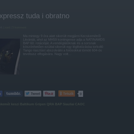
expressz tuda i obratno
54 |
zord
|
5
komment
Ma mintegy 9 óra alatt sikerült megjárni Kecskemétről
Litvániát, ahol az MH59 kontingense adja a NATINAMDS
BAP 60. rotációját. A vendéglátóknak és a sorsnak
köszönhetően ezúttal sikerült egy légifotózásba torkolló
Tango riasztást abszolválni a fotósokkal tömött 604-ös
tevebusz elfogására. Nagy volt…
Tetszik
0
skemét
keszi
Baltikum
Gripen
QRA
BAP
Siauliai
CAOC