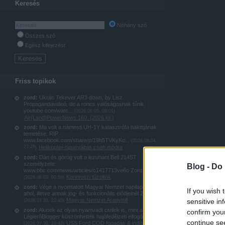
Keresés
Néhány szó
Összes szó
Egész kifejezést
Friss topikok
zord:
Ukrán Tekever AR3 down, by Lisz.
Propagandavideó, de a roncs valóságosnak tűnik:
youtube.com/watc...
(
2026.08.05. 08:01
)
Air(Land)PowerNews 160. (2026 júl.)
zord:
Ma volt a námesti UH-1Y katasztrófa halottjának
temetése. RIP
www.facebook.com/share/p/19h5TVKyKo...
(
2026.08.04.
23:28
Helikopter-típusváltás cseh módra
)
zord:
Dán és görög volt a lezuhant Bell 214ST
személyzete:
Blog -
Do 
www.bbc.com/news/articles/c1417713ve6o Zord
Korintoszi tűzoltók
(
2026.08.03. 00:58
)
zord:
Vége a nyomtatott Magyar Nemzet napilapnak,
If you wish 
ahol, illetve annak jog- és funkcionâlis elődjeinél 20...
Magyar Nemzet Aranytoll
sensitive in
(
2026.07.31. 22:45
)
zord:
Akinek az olyan nyamvadt civilek is, mint a
confirm you
LégierőBlogger köszönhették hajófedêlzeti elfogókötel...
continue se
USS Ford COD fogadás & indítás
(
2026.07.30. 23:42
)