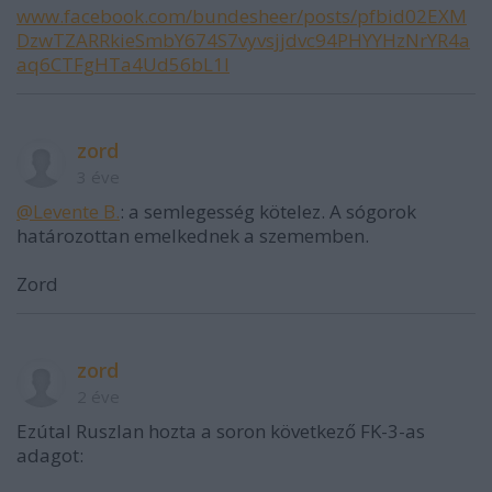
www.facebook.com/bundesheer/posts/pfbid02EXM
DzwTZARRkieSmbY674S7vyvsjjdvc94PHYYHzNrYR4a
aq6CTFgHTa4Ud56bL1l
zord
3 éve
@Levente B.
: a semlegesség kötelez. A sógorok
határozottan emelkednek a szememben.
Zord
zord
2 éve
Ezútal Ruszlan hozta a soron következő FK-3-as
adagot: