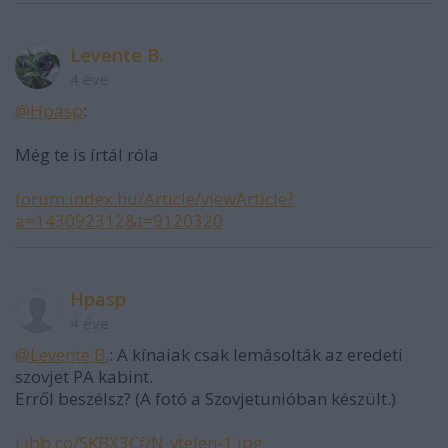
Levente B.
4 éve
@Hpasp
:
Még te is írtál róla
forum.index.hu/Article/viewArticle?
a=143092312&t=9120320
Hpasp
4 éve
@Levente B.
: A kínaiak csak lemásolták az eredeti
szovjet PA kabint.
Erről beszélsz? (A fotó a Szovjetunióban készült.)
i.ibb.co/SKBX3Cf/N-vtelen-1.jpg