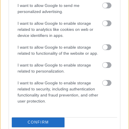
4 éve
I want to allow Google to send me
@Hpasp
:
personalized advertising.
A júniusi Aeromagazinban indul el egy 5 részes
I want to allow Google to enable storage
cikksorozatom a tajvani U-2-esek történetéről, illetve
related to analytics like cookies on web or
arról, hogyan próbálkoztak a kínaiak a gépeket
device identifiers in apps.
lelőni, annak ellenére, hogy az USA folyamatosan
próbálta aktív és passzív önvédelmi rendszerekkel
I want to allow Google to enable storage
felszerelni a kémrepülőket.
related to functionality of the website or app.
I want to allow Google to enable storage
És vajon mi az a körantenna a kínai SZNR tetején?
related to personalization.
I want to allow Google to enable storage
Hpasp
related to security, including authentication
functionality and fraud prevention, and other
4 éve
user protection.
@Levente B.
: Nemcsak a Kínai, hanem minden korai
szovjet "ötkabinos" SzA-75 Dvina PA kabinján ott
volt.
CONFIRM
Csak az "ötkabinos" változatot már 1960-tól