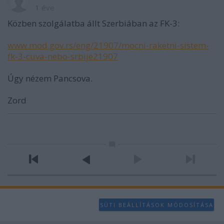
1 éve
Közben szolgálatba állt Szerbiában az FK-3:
www.mod.gov.rs/eng/21907/mocni-raketni-sistem-
fk-3-cuva-nebo-srbije21907
Úgy nézem Pancsova.
Zord
SÜTI BEÁLLÍTÁSOK MÓDOSÍTÁSA