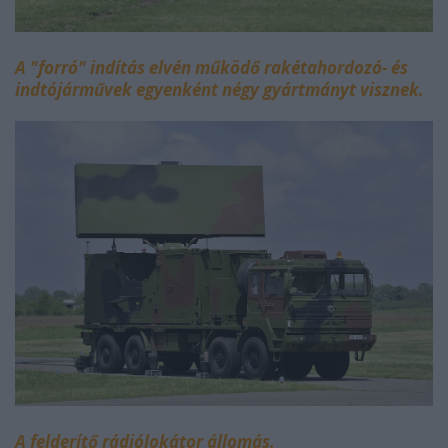
A "forró" indítás elvén működő rakétahordozó- és
indtójárművek egyenként négy gyártmányt visznek.
A felderítő rádiólokátor állomás.