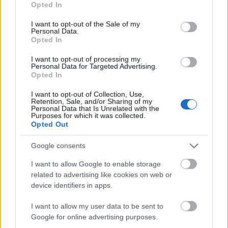
Opted In
use your data for below specified purposes in below Google
consent section.
Hpasp
I want to opt-out of the Sale of my
Personal Data.
4 éve
Opted In
@JohnTerry
: A szerb kezelők Kínában vettek részt
I want to opt-out of processing my
éleslövészeten, és a komplexum MZ távoli határán
Personal Data for Targeted Advertising.
D=97km semmisítettek meg célt, ezzel jó időre
Opted In
felülmúlva a magyar lérakosok 35 évvel ezelőtti
I want to opt-out of Collection, Use,
75km-es rekordját.
Retention, Sale, and/or Sharing of my
Personal Data that Is Unrelated with the
Purposes for which it was collected.
Opted Out
Hpasp
Google consents
4 éve
@JohnTerry
: FK-3 adatlap:
I want to allow Google to enable storage
related to advertising like cookies on web or
i.ibb.co/PcF94Y9/FK-3-IMG-7181.jpg
device identifiers in apps.
I want to allow my user data to be sent to
Levente B.
Google for online advertising purposes.