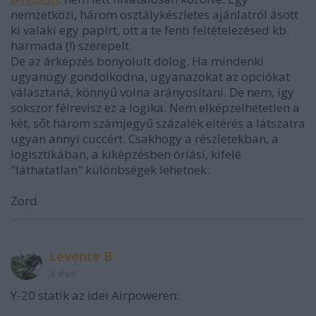
nemzetközi, három osztálykészletes ajánlatról ásott
ki valaki egy papírt, ott a te fenti feltételezésed kb.
harmada (!) szerepelt.
De az árképzés bonyolult dolog. Ha mindenki
ugyanúgy gondolkodna, ugyanazokat az opciókat
választaná, könnyű volna arányosítani. De nem, így
sokszor félrevisz ez a logika. Nem elképzelhetetlen a
két, sőt három számjegyű százalék eltérés a látszatra
ugyan annyi cuccért. Csakhogy a részletekban, a
logisztikában, a kiképzésben óriási, kifelé
"láthatatlan" különbségek lehetnek.
Zord
Levente B.
3 éve
Y-20 statik az idei Airpoweren: