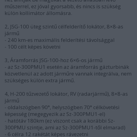
műszerrel, ez jóval gyorsabb, és nincs is szükség
külön kollimátor állomásra.
2, JSG-100 üteg szintű célfelderítő lokátor, 8×8-as
jármű
- 240 km-es maximális felderítési távolsággal
- 100 célt képes követni
3, Áramforrás JSG-100-hoz 6×6-os jármű
- az Sz-300PMU1 esetén az áramforrás gázturbinák
közvetlenül az adott járműre vannak integrálva, nem
szükséges külön extra jármű.
4, H-200 tűzvezető lokátor, RV (radarjármű), 8×8-as
jármű
- oldalszögben 90°, helyszögben 70° célkövetési
képesség (megegyezik az Sz-300PMU1-el)
- hatótáv 180km (ez viszont csak a korábbi Sz-
300PMU szintje, ami az Sz-300PMU1-től elmarad)
- 6 célra 12 rakétát képes rávezetni