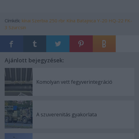
Címkék:
kínai
Szerbia
250 rbr
Kína
Batajnica
Y-20
HQ-22
FK-
3
Szurcsin
Ajánlott bejegyzések:
Komolyan vett fegyverintegráció
A szuverenitás gyakorlata