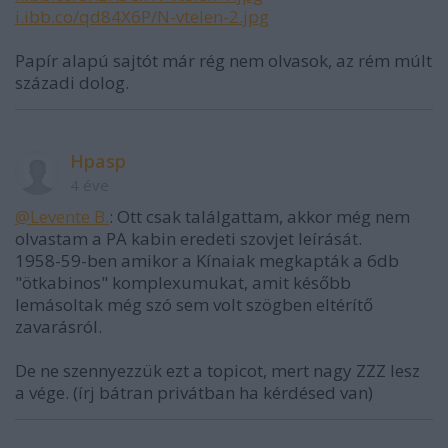
i.ibb.co/qd84X6P/N-vtelen-2.jpg
Papír alapú sajtót már rég nem olvasok, az rém múlt
századi dolog.
Hpasp
4 éve
@Levente B.
: Ott csak találgattam, akkor még nem
olvastam a PA kabin eredeti szovjet leírását.
1958-59-ben amikor a Kínaiak megkapták a 6db
"ötkabinos" komplexumukat, amit később
lemásoltak még szó sem volt szögben eltérítő
zavarásról.
De ne szennyezzük ezt a topicot, mert nagy ZZZ lesz
a vége. (írj bátran privátban ha kérdésed van)