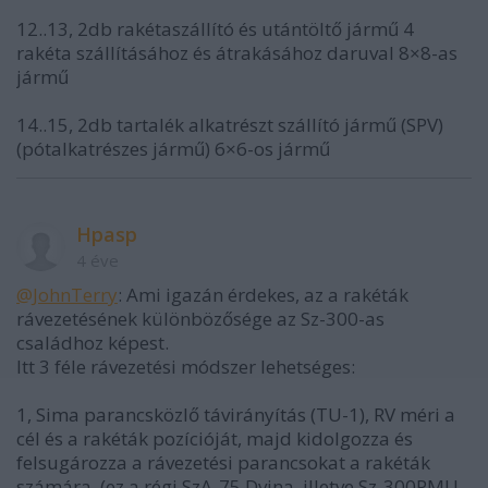
12..13, 2db rakétaszállító és utántöltő jármű 4
rakéta szállításához és átrakásához daruval 8×8-as
jármű
14..15, 2db tartalék alkatrészt szállító jármű (SPV)
(pótalkatrészes jármű) 6×6-os jármű
Hpasp
4 éve
@JohnTerry
: Ami igazán érdekes, az a rakéták
rávezetésének különbözősége az Sz-300-as
családhoz képest.
Itt 3 féle rávezetési módszer lehetséges:
1, Sima parancsközlő távirányítás (TU-1), RV méri a
cél és a rakéták pozícióját, majd kidolgozza és
felsugározza a rávezetési parancsokat a rakéták
számára. (ez a régi SzA-75 Dvina, illetve Sz-300PMU