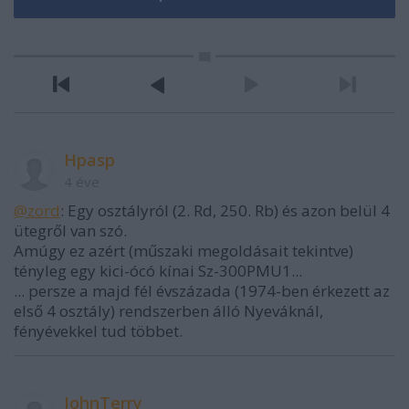
Hpasp
4 éve
@zord
: Egy osztályról (2. Rd, 250. Rb) és azon belül 4
ütegről van szó.
Amúgy ez azért (műszaki megoldásait tekintve)
tényleg egy kici-ócó kínai Sz-300PMU1...
... persze a majd fél évszázada (1974-ben érkezett az
első 4 osztály) rendszerben álló Nyeváknál,
fényévekkel tud többet.
JohnTerry