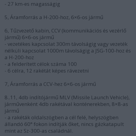
- 27 km-es magasságig
5, Áramforrás a H-200-hoz, 6×6-os jármű
6, Tűzvezető kabin, CCV (kommunikációs és vezérlő
jármű) 6×6-os jármű
- vezetékes kapcsolat 300m távolságig vagy vezeték
nélküli kapcsolat 1000m távolságig a JSG-100-hoz és
a H-200-hoz
- a felderített célok száma 100
- 6 célra, 12 rakétát képes rávezetni
7, Áramforrás a CCV-hez 6×6-os jármű
8..11, 4db indítójármű MLV (Missile Launch Vehicle),
járművenként 4db rakétával konténerekben, 8×8-as
jármű
- a rakéták oldalszögben a cél felé, helyszögben
állandó 60° fokon indítják őket, nincs gázkatapult
mint az Sz-300-as családnál.