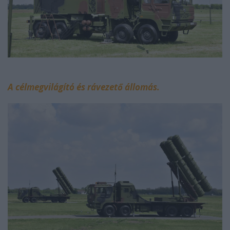
A célmegvilágító és rávezető állomás.