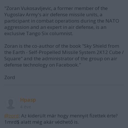
"Zoran Vukosavljevic, a former member of the
Yugoslav Army's air defense missile units, a
participant in combat operations during the NATO
aggression and an expert in air defense, is an
exclusive Tango Six columnist.
Zoran is the co-author of the book "Sky Shield from
the Earth - Self-Propelled Missile System 2K12 Cube /
Square" and the administrator of the group on air
defense technology on Facebook."
Zord
Hpasp
4 éve
@zord
: Az kiderült már hogy mennyit fizettek érte?
1mrd$ alatt még akár védhető is.