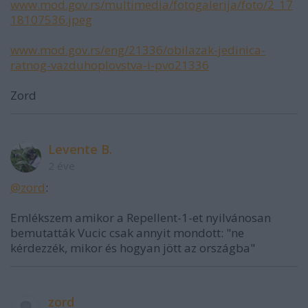
www.mod.gov.rs/multimedia/fotogalerija/foto/2_17
18107536.jpeg
www.mod.gov.rs/eng/21336/obilazak-jedinica-
ratnog-vazduhoplovstva-i-pvo21336
Zord
Levente B.
2 éve
@zord
:
Emlékszem amikor a Repellent-1-et nyilvánosan
bemutatták Vucic csak annyit mondott: "ne
kérdezzék, mikor és hogyan jött az országba"
zord