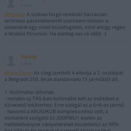
4 éve
@Hpasp
: A szóban forgó rendszer harcászat-
technikai paramétereiről szerintem többen is
olvasnánk egy rövid összefoglalót, mint ahogy régen
a lérakos fórumon. Ha esetleg van rá időd. :)
Hpasp
4 éve
@JohnTerry
: Az üteg (amiből 4 alkotja a 2. osztályát
a Belgrádi 250. lérak dandárnak) 15 járműből áll.
1, Kollimátor állomás
- minden új TÁS-ban kollimálni kell az indítókat a
tűzvezető lokátorhoz. Erre szolgál ez a 6×6-os jármű.
- hasonló a KRUG/KUB komplexumhoz volt, a
mintaként szolgáló Sz-300PMU1 esetén az
indítóállványok irányeltérését közvetlenül az RPN-
hez állítják be magukat a vezető állásban lévő