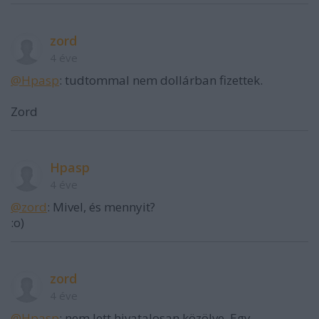
zord
4 éve
@Hpasp
: tudtommal nem dollárban fizettek.
Zord
Hpasp
4 éve
@zord
: Mivel, és mennyit?
:o)
zord
4 éve
@Hpasp
: nem lett hivatalosan közölve. Egy