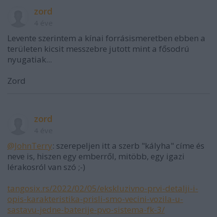
zord
4 éve
Levente szerintem a kínai forrásismeretben ebben a
területen kicsit messzebre jutott mint a fősodrú
nyugatiak...
Zord
zord
4 éve
@JohnTerry
: szerepeljen itt a szerb "kályha" címe és
neve is, hiszen egy emberről, mitöbb, egy igazi
lérakosról van szó ;-)
tangosix.rs/2022/02/05/ekskluzivno-prvi-detalji-i-
opis-karakteristika-prisli-smo-vecini-vozila-u-
sastavu-jedne-baterije-pvo-sistema-fk-3/