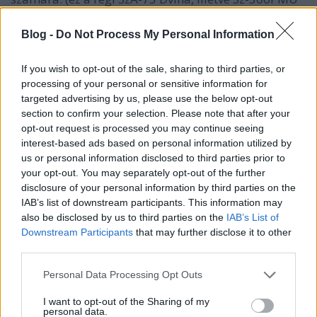
5V55K rakéták rávezetésének módszere) Közepes
céltávolságig ezt alkalmazzák.
Blog -
Do Not Process My Personal Information
2, Kombinált távirányítás (TU-2), ebben az esetben
If you wish to opt-out of the sale, sharing to third parties, or
az RV által megvilágított célról visszavert jelet a
processing of your personal or sensitive information for
rakéta méri és visszasugározza az RV számára, az RV
targeted advertising by us, please use the below opt-out
kidolgozza és felsugározza a rávezetési parancsokat
section to confirm your selection. Please note that after your
a rakéták számára. (ez az Sz-300PMU1 48N6 rakéták
opt-out request is processed you may continue seeing
rávezetésének módszere) 100km céltávolságig ezt
interest-based ads based on personal information utilized by
alkalmazzák, amennyiben zavarmentes a rakéta
us or personal information disclosed to third parties prior to
jelek vétele.
your opt-out. You may separately opt-out of the further
disclosure of your personal information by third parties on the
3, Félaktív önrávezetés. Az RV - rakéta
IAB’s list of downstream participants. This information may
kommunikációjának zavarása esetén az RV által
also be disclosed by us to third parties on the
IAB’s List of
megvilágított célról visszavert jelet a rakéta méri és
Downstream Participants
that may further disclose it to other
saját magának kidolgozza a rávezetési parancsokat.
third parties.
Ez a rakéta hatótávolságának jelentős csökkenésével
Please note that this website/app uses one or more Google
Personal Data Processing Opt Outs
jár, mivel a kinetikailag legjobb ballisztikus helyett
services and may gather and store information including but
arányos módszerrel történik a cél megközelítése.
not limited to your visit or usage behaviour. You may click to
I want to opt-out of the Sharing of my
personal data.
grant or deny consent to Google and its third-party tags to