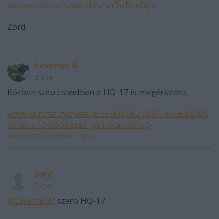
m.youtube.com/watch?v=ar7qB2oDjfk
Zord
Levente B.
2 éve
Közben szép csendben a HQ-17 is megérkezett
www.vs.rs/sr_cyr/vesti/E95BD3D827E811EF9E88005
0568F5424/obilazak-jedinica-ratnog-
vazduhoplovstva-i-pvo
zord
2 éve
@Levente B.
: szerb HQ-17: