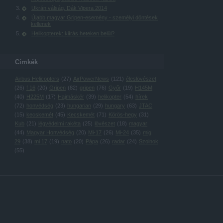
Ukrán válság, Dák Vipera 2014
Újabb magyar Gripen-esemény - személyi döntések
kellenek
Helikopterek: kiírás heteken belül?
Címkék
Airbus Helicopters
(
27
)
AirPowerNews
(
121
)
éleslövészet
(
26
)
f 16
(
20
)
Gripen
(
82
)
gripen
(
76
)
Győr
(
19
)
H145M
(
40
)
H225M
(
17
)
Hajmáskér
(
39
)
helikopter
(
54
)
hírek
(
72
)
honvédség
(
23
)
hungarian
(
29
)
hungary
(
63
)
JTAC
(
15
)
kecskemét
(
45
)
Kecskemét
(
71
)
Körös-hegy
(
31
)
Kub
(
21
)
légvédelmi rakéta
(
25
)
lövészet
(
18
)
magyar
(
44
)
Magyar Honvédség
(
20
)
Mi-17
(
26
)
Mi-24
(
35
)
mig
29
(
38
)
mi 17
(
19
)
nato
(
20
)
Pápa
(
26
)
radar
(
24
)
Szolnok
(
55
)