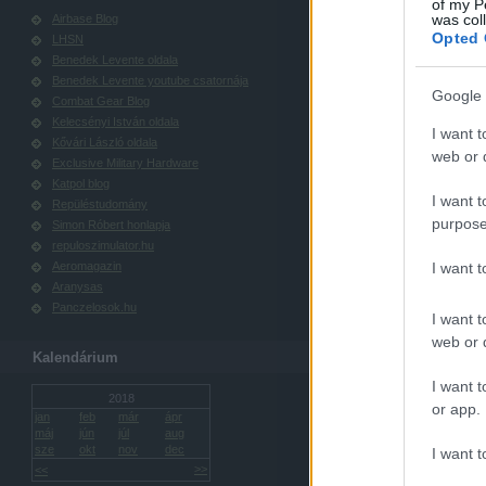
of my P
was col
Airbase Blog
Opted 
LHSN
Benedek Levente oldala
Benedek Levente youtube csatornája
Google 
Combat Gear Blog
Kelecsényi István oldala
I want t
Kővári László oldala
web or d
Exclusive Military Hardware
Katpol blog
I want t
Repüléstudomány
purpose
Simon Róbert honlapja
repuloszimulator.hu
Aeromagazin
I want 
Aranysas
Panczelosok.hu
I want t
web or d
Kalendárium
I want t
2018
or app.
jan
feb
már
ápr
máj
jún
júl
aug
sze
okt
nov
dec
I want t
>>
<<