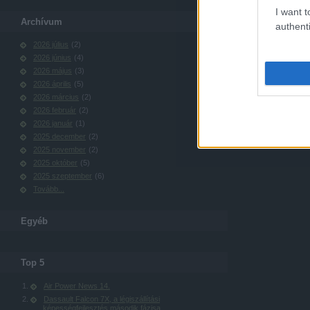
I want t
Archívum
authenti
2026 július
(
2
)
2026 június
(
4
)
2026 május
(
3
)
2026 április
(
5
)
2026 március
(
2
)
2026 február
(
2
)
2026 január
(
1
)
2025 december
(
2
)
2025 november
(
2
)
2025 október
(
5
)
2025 szeptember
(
6
)
Tovább
...
Egyéb
Top 5
Air Power News 14.
Dassault Falcon 7X, a légiszállítási
képességfejlesztés második fázisa