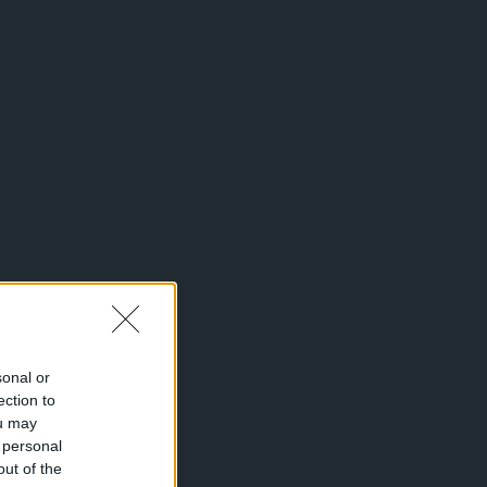
sonal or
ection to
ou may
 personal
out of the