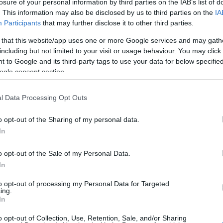
losure of your personal information by third parties on the IAB’s list of
kézifegyvergyártás első termékeit a felhasználónak, az MH
Katonai Rendészeti Központ katonáinak. Az CZ-től vásárolt
. This information may also be disclosed by us to third parties on the
IA
licensz alapján, először cseh alkatrészekből magyar (HM
Arzenál) összeszerelés…
Participants
that may further disclose it to other third parties.
 that this website/app uses one or more Google services and may gath
including but not limited to your visit or usage behaviour. You may click 
 to Google and its third-party tags to use your data for below specifi
ogle consent section.
Tetszik
0
l Data Processing Opt Outs
pion Evo 3
P-07
P-09
Bren 2
HM Arzenál
o opt-out of the Sharing of my personal data.
In
o opt-out of the Sale of my Personal Data.
In
to opt-out of processing my Personal Data for Targeted
ing.
In
o opt-out of Collection, Use, Retention, Sale, and/or Sharing