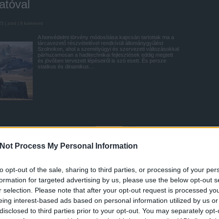
atóval
23 |
zord
|
9
komment
A honvédelmi törvény módosítása kapcsán tartottak ma a
tárcavezető részvételével rendkívüli állománygyűlést
Szolnokon, ahol a személyügyi és szervezeti változásokkal
párhuzamosan a haditechnikai fejlesztések eddig megtett
és jövőben tervezett lépéseiről is szó esett. És persze
statikus és dinamikus…
Tetszik
0
Not Process My Personal Information
86
Szolnok
MI-24
mh 2 vbakrd
Zrínyi 2026
to opt-out of the sale, sharing to third parties, or processing of your per
 kézifegyver: első átadás
formation for targeted advertising by us, please use the below opt-out s
r selection. Please note that after your opt-out request is processed y
36 |
zord
|
2
komment
eing interest-based ads based on personal information utilized by us or
disclosed to third parties prior to your opt-out. You may separately opt-
A Budaörsi úti Petőfi laktanyában megrendezett ceremónián
ma hivatalosan átadták az újrainduló magyar