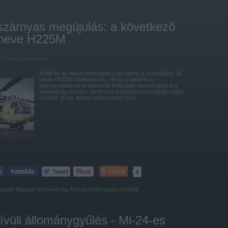
szárnyas megújulás: a következő
 neve H225M
02 |
zord
|
64
komment
A HM és az Airbus Helicopters ma aláírta a szerződést 16
darab H225M többfunkciós, HForce generikus
fegyverrendszerrel felszerelt helikopter beszerzéséről a
honvédség részére. A HForce tesztelésére szolgáló céges
H225M. (Fotó: Airbus Helicopters) Zord
Tetszik
0
kopter
Magyar Honvédség
Airbus Helicopters
H225M
vüli állománygyűlés - Mi-24-es