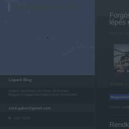
AIR POWER BLOG
Forgó
lépés
2018.12.14. 13:
Légierő Blog
tovább »
Légierő, légvédelem, Air Power. Elsősorban
Magyarországgal kapcsolatos hírek, kommentek.
Címkék:
heli
zord.gabor@gmail.com
zord
(
profil
)
Rendkí