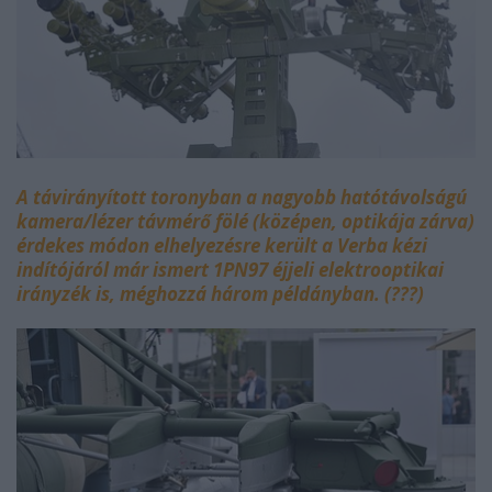
A távirányított toronyban a nagyobb hatótávolságú
kamera/lézer távmérő fölé (középen, optikája zárva)
érdekes módon elhelyezésre került a Verba kézi
indítójáról már ismert 1PN97 éjjeli elektrooptikai
irányzék is, méghozzá három példányban. (???)