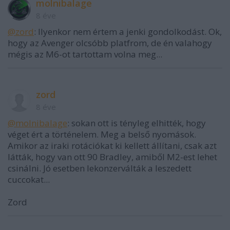
molnibalage
8 éve
@zord
: Ilyenkor nem értem a jenki gondolkodást. Ok,
hogy az Avenger olcsóbb platfrom, de én valahogy
mégis az M6-ot tartottam volna meg...
zord
8 éve
@molnibalage
: sokan ott is tényleg elhitték, hogy
véget ért a történelem. Meg a belső nyomások.
Amikor az iraki rotációkat ki kellett állítani, csak azt
látták, hogy van ott 90 Bradley, amiből M2-est lehet
csinálni. Jó esetben lekonzerválták a leszedett
cuccokat...
Zord