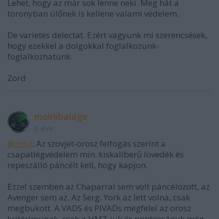
Lehet, hogy az már sok lenne neki. Meg hát a
toronyban ülőnek is kellene valami védelem.
De varietes delectat. Ezért vagyunk mi szerencsések,
hogy ezekkel a dolgokkal foglalkozunk-
foglalkozhatunk.
Zord
molnibalage
8 éve
@zord
: Az szovjet-orosz felfogás szerint a
csapatlégvédelem min. kiskaliberű lövedék és
repeszálló páncélt kell, hogy kapjon.
Ezzel szemben az Chaparral sem volt páncélozott, az
Avenger sem az. Az Serg. York az lett volna, csak
megbukott. A VADS és PIVADs megfelel az orosz
kritérimunak, csak a HMZ-jük és pontosságuk még