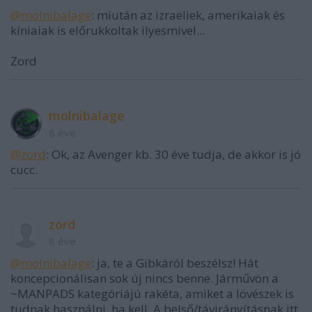
@molnibalage
: miután az izraeliek, amerikaiak és
kíniaiak is előrukkoltak ilyesmivel...
Zord
molnibalage
8 éve
@zord
: Ok, az Avenger kb. 30 éve tudja, de akkor is jó
cucc.
zord
8 éve
@molnibalage
: ja, te a Gibkáról beszélsz! Hát
koncepcionálisan sok új nincs benne. Járművön a
~MANPADS kategóriájú rakéta, amiket a lövészek is
tudnak használni, ha kell. A belső/távirányításnak itt