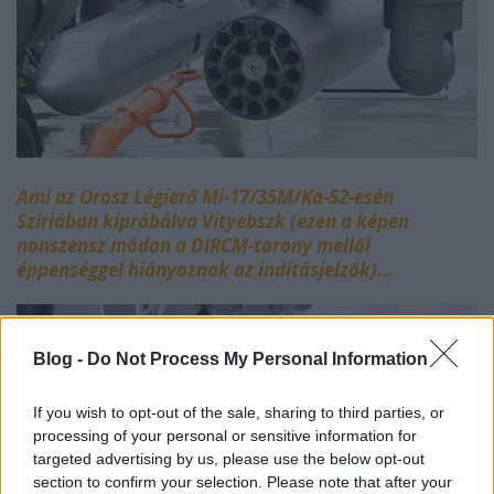
Ami az Orosz Légierő Mi-17/35M/Ka-52-esén
Szíriában kipróbálva Vityebszk (ezen a képen
nonszensz módon a DIRCM-torony mellől
éppenséggel hiányoznak az indításjelzők)...
Blog -
Do Not Process My Personal Information
If you wish to opt-out of the sale, sharing to third parties, or
processing of your personal or sensitive information for
targeted advertising by us, please use the below opt-out
section to confirm your selection. Please note that after your