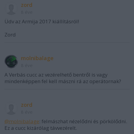
zord
8 éve
Üdv az Armija 2017 kiállításról!
Zord
molnibalage
8 éve
A Verbás cucc az vezérelhető bentről is vagy
mindenképpen fel kell mászni rá az operátornak?
zord
8 éve
@molnibalage
: felmászhat nézelődni és pörkölődni.
Ez a cucc kizárólag távvezérelt.