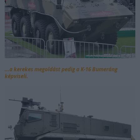
...a kerekes megoldást pedig a K-16 Bumeráng
képviseli.