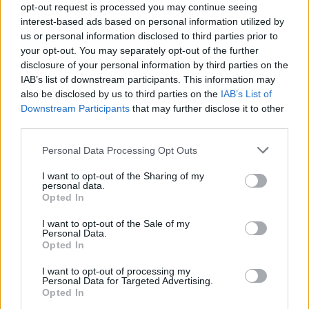
opt-out request is processed you may continue seeing
interest-based ads based on personal information utilized by
us or personal information disclosed to third parties prior to
your opt-out. You may separately opt-out of the further
disclosure of your personal information by third parties on the
IAB’s list of downstream participants. This information may
also be disclosed by us to third parties on the
IAB’s List of
Downstream Participants
that may further disclose it to other
...az a KRET pavilonjában, vitrinbe zárva Prezidenszt-
third parties.
Sz. De legalább látjuk "nyitva".
Please note that this website/app uses one or more Google
Personal Data Processing Opt Outs
services and may gather and store information including but
not limited to your visit or usage behaviour. You may click to
I want to opt-out of the Sharing of my
personal data.
grant or deny consent to Google and its third-party tags to
Opted In
use your data for below specified purposes in below Google
consent section.
I want to opt-out of the Sale of my
Personal Data.
Opted In
I want to opt-out of processing my
Personal Data for Targeted Advertising.
Opted In