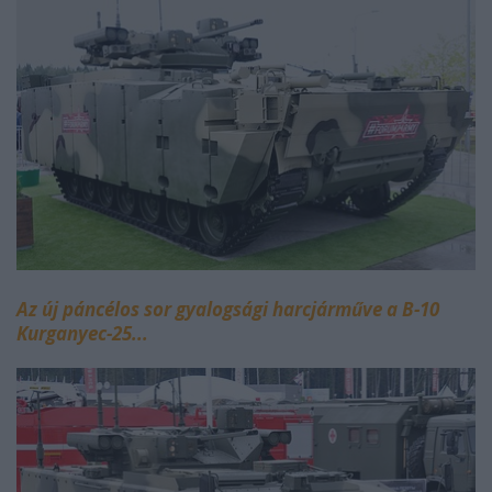
Az új páncélos sor gyalogsági harcjárműve a B-10
Kurganyec-25...