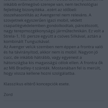
inkább erőmegóvó szerepe van, nem technológiai
fejlettség bizonyítéka...ezért az időbeli
összehasonlítás az Avengerrel nem releváns. A
szovjetnek egyszerűen igazi mobil, védett
csapatlégvédelemben gondolkodtak, páncélozott,
nagy terepmozgékonyságú járműtechnikán. Ez volt a
Strela-1, 10. persze együtt a csöves Silkával, aztán a
kombinált Tunguzkával.
Az Avenger velük szemben nem éppen a frontra való
és ha távirányítod, akkor nem is mobil. Nagyon jó
cucc, de inkább hátrább, vagy egyenest a
hátországba kis magasságú célok ellen. A frontra ők
az M6 Bradley-t szánták. Mostanában fel is merült,
hogy vissza kellene hozni szolgálatba.
Klasszikus eltérő koncepciók esete.
Zord