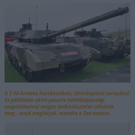
A T-14 Armata harckocsiban, távirányított tornyával
és példátlan aktív-passziv túlélőképességi
megoldásaival magas ambíciószintet céloztak
meg...majd meglátjuk, mondta a Zen mester.