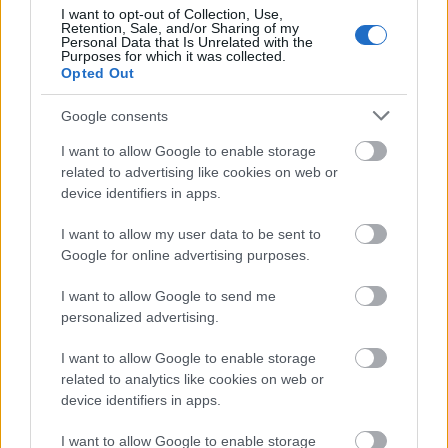
I want to opt-out of Collection, Use,
Retention, Sale, and/or Sharing of my
Personal Data that Is Unrelated with the
Purposes for which it was collected.
Opted Out
Google consents
Lőszertorta álcahálósaláta-ágyon :-)
I want to allow Google to enable storage
Zord
related to advertising like cookies on web or
device identifiers in apps.
I want to allow my user data to be sent to
Google for online advertising purposes.
Címkék:
kiállítás
Armija 2017
Patriot Park
I want to allow Google to send me
personalized advertising.
I want to allow Google to enable storage
Ajánlott bejegyzések:
related to analytics like cookies on web or
device identifiers in apps.
I want to allow Google to enable storage
...és megérkeztek...39.313 és 39.314