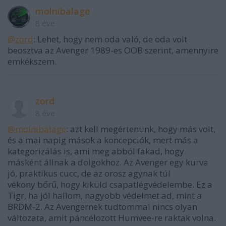
molnibalage
8 éve
@zord
: Lehet, hogy nem oda való, de oda volt
beosztva az Avenger 1989-es OOB szerint, amennyire
emkékszem.
zord
8 éve
@molnibalage
: azt kell megértenünk, hogy más volt,
és a mai napig mások a koncepciók, mert más a
kategorizálás is, ami meg abból fakad, hogy
másként állnak a dolgokhoz. Az Avenger egy kurva
jó, praktikus cucc, de az orosz agynak túl
vékony bőrű, hogy kiküld csapatlégvédelembe. Ez a
Tigr, ha jól hallom, nagyobb védelmet ad, mint a
BRDM-2. Az Avengernek tudtommal nincs olyan
változata, amit páncélozott Humvee-re raktak volna.