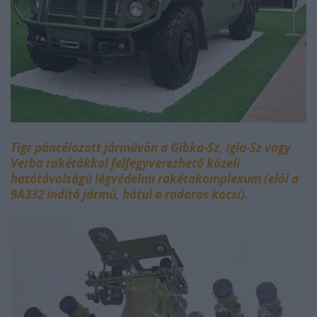
Tigr páncélozott járművön a Gibka-Sz, Igla-Sz vagy
Verba rakétákkal felfegyverezhető közeli
hatótávolságú légvédelmi rakétakomplexum (elöl a
9A332 indító jármű, hátul a radaros kocsi).