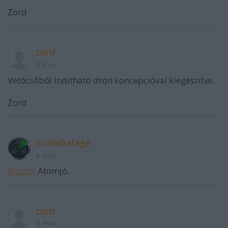
Zord
zord
8 éve
Vetőcsőből indítható drón koncepcióval kiegészítve.
Zord
molnibalage
8 éve
@zord
: Atomjó.
zord
8 éve