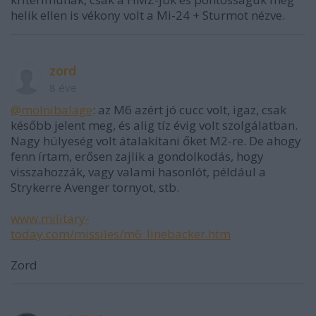
helik ellen is vékony volt a Mi-24 + Sturmot nézve.
zord
8 éve
@molnibalage
: az M6 azért jó cucc volt, igaz, csak
később jelent meg, és alig tíz évig volt szolgálatban.
Nagy hülyeség volt átalakítani őket M2-re. De ahogy
fenn írtam, erősen zajlik a gondolkodás, hogy
visszahozzák, vagy valami hasonlót, például a
Strykerre Avenger tornyot, stb.
www.military-
today.com/missiles/m6_linebacker.htm
Zord