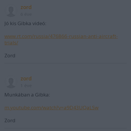
zord
6 éve
Jó kis Gibka videó:
www.rt.com/russia/476866-russian-anti-aircraft-
trials/
Zord
zord
1 éve
Munkában a Gibka:
m.youtube.com/watch?v=a9D43UQaLSw
Zord