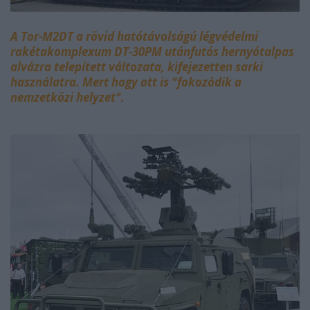
A Tor-M2DT a rövid hatótávolságú légvédelmi
rakétakomplexum DT-30PM utánfutós hernyótalpas
alvázra telepített változata, kifejezetten sarki
használatra. Mert hogy ott is "fokozódik a
nemzetközi helyzet".