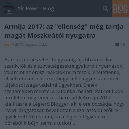
Air Power Blog
Armija 2017: az "ellenség" még tartja
magát Moszkvától nyugatra
zord
•
2017. augusztus 23.
16
Az csak természetes, hogy amíg újabb amerikai
szankciók és a szövetségesekre gyakorolt nyomások,
valamint az orosz reakciók nem teszik lehetetlenné,
el kell utazni keletre is, hogy kellő legyen az ember
tájékozottsága védelmi ügyekben. Ennek
szellemében ment el a Kubinka melletti Patriot Expo
területén megrendezett harmadik Armija 2017
kiállításra a Légierő Blogger, aki előre bocsátja, hogy
rövid látogatásán bevallottan a szárazföldi erőkre
igyekezett fókuszálni, ha a légierő-légvédelmi
bőréből kibújni nem is tudott...