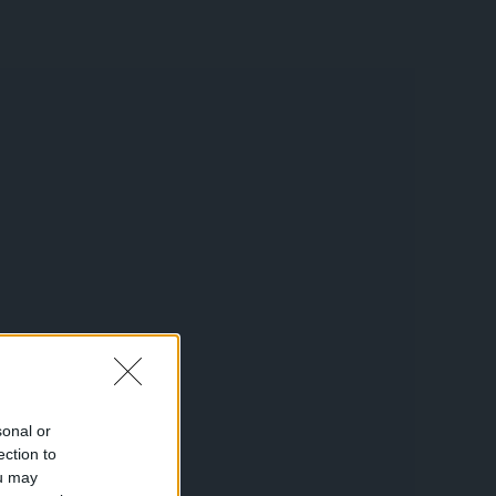
sonal or
ection to
ou may