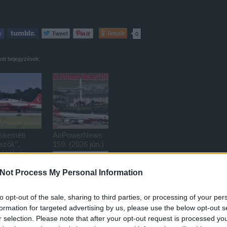
Tetszik
0
lott bejegyzések:
skeméti
AirPowerNews
ezők",
159. (2026 jún.)
ózók és
zitálók
Not Process My Personal Information
to opt-out of the sale, sharing to third parties, or processing of your per
formation for targeted advertising by us, please use the below opt-out s
Jolly Vihar 26-1
r selection. Please note that after your opt-out request is processed y
+ Adriatic AAR