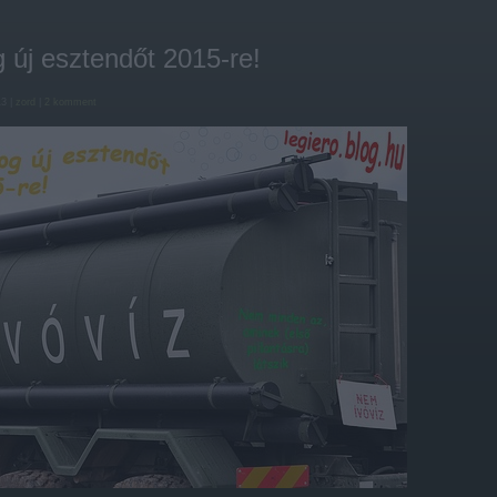
 új esztendőt 2015-re!
13 |
zord
|
2
komment