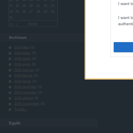
I want t
17
18
19
20
21
22
23
24
25
26
27
28
29
30
I want t
31
authenti
Archív
<<
<
Archívum
2026 július
(
2
)
2026 június
(
4
)
2026 május
(
3
)
2026 április
(
5
)
2026 március
(
2
)
2026 február
(
2
)
2026 január
(
1
)
2025 december
(
2
)
2025 november
(
2
)
2025 október
(
5
)
2025 szeptember
(
6
)
Tovább
...
Egyéb