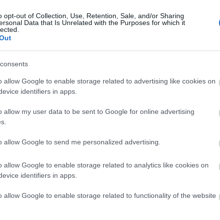
k néz ki.
 száz, Boldog Új Évet Kívánok én is!
o opt-out of Collection, Use, Retention, Sale, and/or Sharing
Válasz erre
ersonal Data that Is Unrelated with the Purposes for which it
lected.
Out
4.12.31. 21:18:11
ívánok olvtársaimnak az új esztendőre, köszönöm hogy itt lehettem!
consents
Válasz erre
o allow Google to enable storage related to advertising like cookies on
evice identifiers in apps.
ezéshez
lépj be
, vagy
regisztrálj
! ‐
Belépés
kal
o allow my user data to be sent to Google for online advertising
s.
to allow Google to send me personalized advertising.
o allow Google to enable storage related to analytics like cookies on
evice identifiers in apps.
o allow Google to enable storage related to functionality of the website