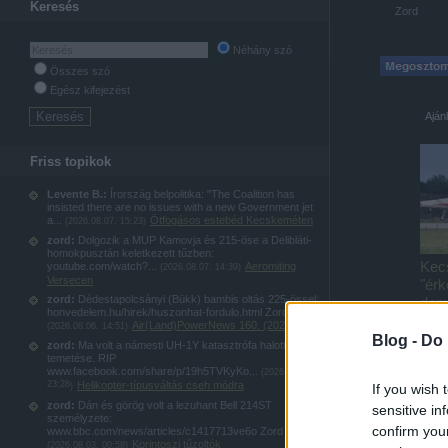
Keresés
Zord
Néhány szó
Összes szó
Egész kifejezést
Aján
Friss topikok
Levente B.:
Írország belpolitika: "The Coalition has
insisted there are no issues with a new Government jet
a...
Ötfogásos estebéd Kecskeméten
(
2026.08.07. 15:23
)
zord:
Dolgozik a MUP Kamovja és 215-öse a Delibláti-
homokpusztán keletkezett tűzben:
Kec
youtube.com/watch?...
Aeromiting
(
2026.08.07. 14:39
)
Versecen
"érk
zord:
Dédestapolcsányi (Bükk) bambis oltás 225-össel:
dem
honvedelem.hu/hirek/huszonhat-fordulo.html Zord
tran
Air(Land)PowerNews 160. (2026 júl.)
(
2026.08.06. 14:51
)
Blog -
Do 
zord:
Ma volt a námesti UH-1Y katasztrófa halottjának
temetése. RIP
www.facebook.com/share/p/19h5TVKyKo...
(
2026.08.04.
23:28
Helikopter-típusváltás cseh módra
)
If you wish 
zord:
Dán és görög volt a lezuhant Bell 214ST
sensitive in
személyzete:
confirm you
www.bbc.com/news/articles/c1417713ve6o Zord
Korintoszi tűzoltók
(
2026.08.03. 00:58
)