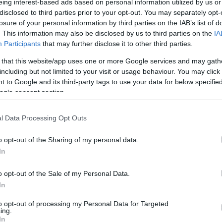
eing interest-based ads based on personal information utilized by us or
disclosed to third parties prior to your opt-out. You may separately opt-
losure of your personal information by third parties on the IAB’s list of
. This information may also be disclosed by us to third parties on the
IA
Participants
that may further disclose it to other third parties.
 that this website/app uses one or more Google services and may gath
PowerNews
Szarma, a
 (2026
Bajkál felől fúj a
including but not limited to your visit or usage behaviour. You may click 
c.)
szél
 to Google and its third-party tags to use your data for below specifi
ogle consent section.
rackback címe:
l Data Processing Opt Outs
ero.blog.hu/api/trackback/id/7025773
o opt-out of the Sharing of my personal data.
In
a
vonatkozó jogszabályok
értelmében felhasználói tartalomnak minősülnek, értük a
szolgáltatás technikai
lyen felelősséget nem vállal, azokat nem ellenőrzi. Kifogás esetén forduljon a blog szerkesztőjéhez.
nálási feltételekben
és az
adatvédelmi tájékoztatóban
.
o opt-out of the Sale of my Personal Data.
In
014.12.31. 11:34:09
rotection hazai kiadása. :) De egy felderítő repülőről ez nem látszik. Az
 hogy fentről mindenre lőnek, ami mozog, és nem fogják nézni, hogy az
to opt-out of processing my Personal Data for Targeted
csi vagy benzinszállító. Majd a robbanás ereje elárulja, hogy mi volt.
ing.
z is tetszett, hogy olyan traverzeket raktak ilyen tartálykocsira a
In
ire ponyvát lehet tenni. És az kapásból már csak egy ponyvás