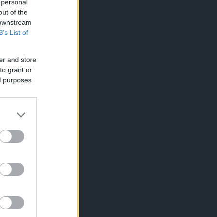
 personal
out of the
 downstream
B’s List of
er and store
to grant or
ed purposes