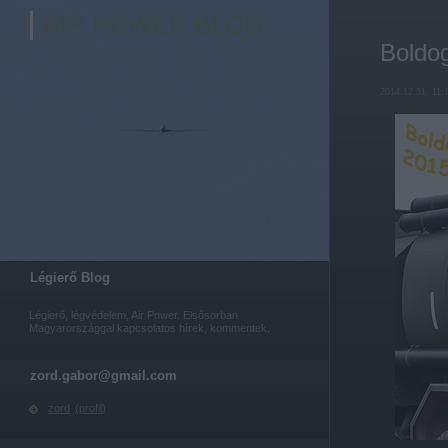
AIR POWER BLOG
Boldog
2014.12.31. 11:
Légierő Blog
Légierő, légvédelem, Air Power. Elsősorban
Magyarországgal kapcsolatos hírek, kommentek.
zord.gabor@gmail.com
zord
(
profil
)