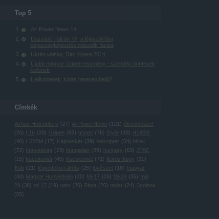
Top 5
Air Power News 14.
Dassault Falcon 7X, a légiszállítási
képességfejlesztés második fázisa
Ukrán válság, Dák Vipera 2014
Újabb magyar Gripen-esemény - személyi döntések
kellenek
Helikopterek: kiírás heteken belül?
Címkék
Airbus Helicopters
(
27
)
AirPowerNews
(
121
)
éleslövészet
(
26
)
f 16
(
20
)
Gripen
(
82
)
gripen
(
76
)
Győr
(
19
)
H145M
(
40
)
H225M
(
17
)
Hajmáskér
(
39
)
helikopter
(
54
)
hírek
(
72
)
honvédség
(
23
)
hungarian
(
29
)
hungary
(
63
)
JTAC
(
15
)
kecskemét
(
45
)
Kecskemét
(
71
)
Körös-hegy
(
31
)
Kub
(
21
)
légvédelmi rakéta
(
25
)
lövészet
(
18
)
magyar
(
44
)
Magyar Honvédség
(
20
)
Mi-17
(
26
)
Mi-24
(
35
)
mig
29
(
38
)
mi 17
(
19
)
nato
(
20
)
Pápa
(
26
)
radar
(
24
)
Szolnok
(
55
)