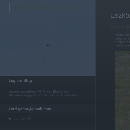
AIR POWER BLOG
Eszkö
2014.05.22. 23:
Milyen esz
támadás el
Konkursz (
harckocsik,
Légierő Blog
Légierő, légvédelem, Air Power. Elsősorban
Magyarországgal kapcsolatos hírek, kommentek.
zord.gabor@gmail.com
zord
(
profil
)