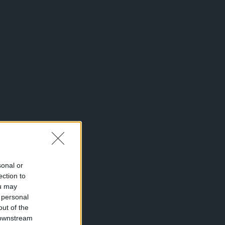
sonal or
ection to
ou may
 personal
out of the
 downstream