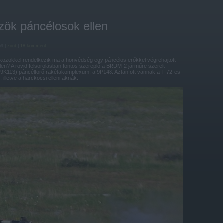
zök páncélosok ellen
59 |
zord
|
18
komment
közökkel rendelkezik ma a honvédség egy páncélos erőkkel végrehajtott
len? A rövid felsorolásban fontos szereplő a BRDM-2 járműre szerelt
9K113) páncéltörő rakétakomplexum, a 9P148. Aztán ott vannak a T-72-es
 illetve a harckocsi elleni aknák.