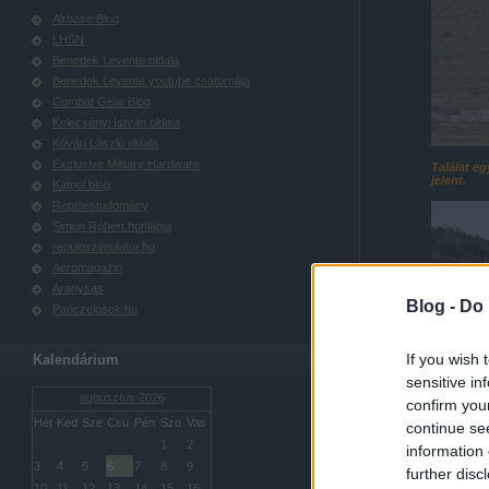
Airbase Blog
LHSN
Benedek Levente oldala
Benedek Levente youtube csatornája
Combat Gear Blog
Kelecsényi István oldala
Kővári László oldala
Exclusive Military Hardware
Találat eg
jelent.
Katpol blog
Repüléstudomány
Simon Róbert honlapja
repuloszimulator.hu
Aeromagazin
Aranysas
Blog -
Do 
Panczelosok.hu
If you wish 
Kalendárium
sensitive in
augusztus 2026
confirm you
Hét
Ked
Sze
Csü
Pén
Szo
Vas
continue se
1
2
information 
3
4
5
6
7
8
9
further disc
10
11
12
13
14
15
16