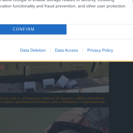
cation functionality and fraud prevention, and other user protection.
CONFIRM
Data Deletion
Data Access
Privacy Policy
vészet után 1.: a Konkursz-rendszer fő fegyvere a 9M113 páncéltörő
es ládák a gyülekezési körletben, ahol a málházást is végrehajtották.