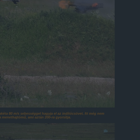
akéta 80 m/s sebességgel hagyja el az indítócsövet. Itt még nem
a menethajtómű, ami aztán 200-ra gyorsítja.