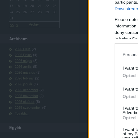
participants
17
18
19
20
21
22
23
Downstream 
24
25
26
27
28
29
30
31
Please note
Indítási 
Archív
<<
<
information 
deny consent
in below Go
Archívum
2026 július
(
2
)
Persona
2026 június
(
4
)
2026 május
(
3
)
2026 április
(
5
)
I want t
2026 március
(
2
)
Opted 
2026 február
(
2
)
2026 január
(
1
)
I want t
2025 december
(
2
)
Opted 
2025 november
(
2
)
2025 október
(
5
)
I want 
2025 szeptember
(
6
)
Advertis
Tovább
...
Opted 
Egyéb
I want t
of my P
was col