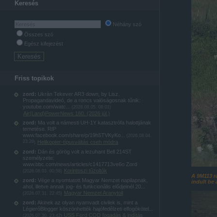
Keresés
Néhány szó
Összes szó
Egész kifejezést
Friss topikok
zord:
Ukrán Tekever AR3 down, by Lisz.
Propagandavideó, de a roncs valóságosnak tűnik:
youtube.com/watc...
(
2026.08.05. 08:01
)
Air(Land)PowerNews 160. (2026 júl.)
zord:
Ma volt a námesti UH-1Y katasztrófa halottjának
temetése. RIP
www.facebook.com/share/p/19h5TVKyKo...
(
2026.08.04.
23:28
Helikopter-típusváltás cseh módra
)
zord:
Dán és görög volt a lezuhant Bell 214ST
személyzete:
www.bbc.com/news/articles/c1417713ve6o Zord
Korintoszi tűzoltók
(
2026.08.03. 00:58
)
A 9M113 r
zord:
Vége a nyomtatott Magyar Nemzet napilapnak,
indult be 
ahol, illetve annak jog- és funkcionâlis elődjeinél 20...
Magyar Nemzet Aranytoll
(
2026.07.31. 22:45
)
zord:
Akinek az olyan nyamvadt civilek is, mint a
LégierőBlogger köszönhették hajófedêlzeti elfogókötel...
USS Ford COD fogadás & indítás
(
2026.07.30. 23:42
)