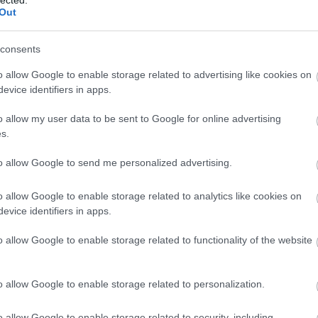
számú 9P148 elhagyja a tüzelőállását. Portörléses művészet a harci
Out
oldalán: a kis páncélkocsi arról álmodik, hogy egyszer nagy harckocsi
consents
o allow Google to enable storage related to advertising like cookies on
evice identifiers in apps.
o allow my user data to be sent to Google for online advertising
s.
to allow Google to send me personalized advertising.
o allow Google to enable storage related to analytics like cookies on
evice identifiers in apps.
o allow Google to enable storage related to functionality of the website
sel készült műalkotás az egyik rakétás BRDM-en. Mar, mint a skorpió.
o allow Google to enable storage related to personalization.
o allow Google to enable storage related to security, including