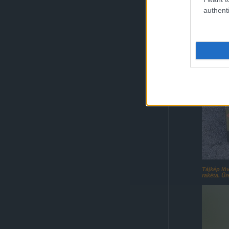
authenti
Tájkép lö
rakéta. Ür