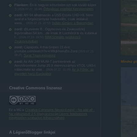
Flankerr:
Én is nagyon köszönöm ezt sok kiváló képet
:)
Ötfogásos estebéd Kecskeméten
(
2026.07.27. 16:46
)
zord:
AH-64 alhalmazás a USS Essex LHD-rōl. Nem
avul el a forgószárnyas hadviselés, csak átalakul:
www....
Indián tűztánc a Bakonyban
(
2026.07.23. 20:52
)
zord:
@Levente B.: Ogyincovo és Zsukovdzkij
légvonalban 54 km....de írnak itt Lucinóról is és kubinkai
f...
MAKSzimális gyülekező
(
2026.07.23. 19:50
)
Zsukovszkijban
zord:
Cápapofa. A thai Gripen 15 éve:
youtube.com/watch?v=cWkjkhoeuEo Zord
(
2026.07.23.
08:25
Surat Thani expressz
)
Mindez gif
zord:
Az AW 249 MUM-T partnerének az
AeroVironment Jump 20 X merevszárnyú VTOL UAS-t
választotta az olas...
Az új Főnix: az
(
2026.07.22. 21:05
)
egyetlen harci Európából
Creative Commons liszensz
Ez a Mű a
Creative Commons Nevezd meg! - Ne add el! -
Ne változtasd! 2.5 Magyarország Licenc feltételeinek
megfelelően szabadon felhasználható
.
A LégierőBlogger linkjei