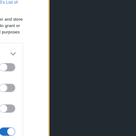
B’s List of
er and store
to grant or
ed purposes