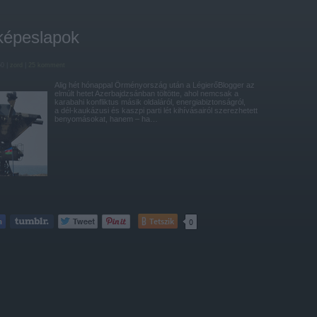
képeslapok
50 |
zord
|
25
komment
Alig hét hónappal Örményország után a LégierőBlogger az
elmúlt hetet Azerbajdzsánban töltötte, ahol nemcsak a
karabahi konfliktus másik oldaláról, energiabiztonságról,
a dél-kaukázusi és kaszpi parti lét kihívásairól szerezhetett
benyomásokat, hanem – ha…
Tetszik
0