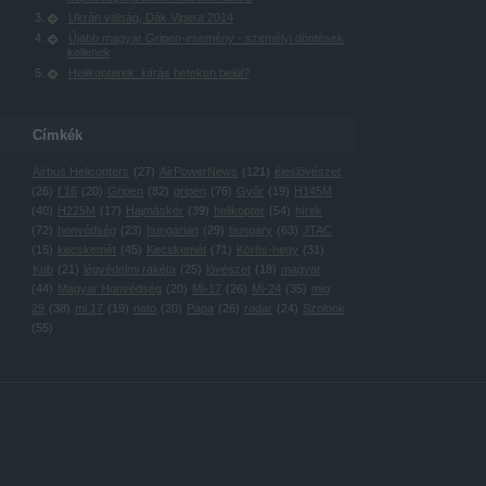
Ukrán válság, Dák Vipera 2014
Újabb magyar Gripen-esemény - személyi döntések
kellenek
Helikopterek: kiírás heteken belül?
Címkék
Airbus Helicopters
(
27
)
AirPowerNews
(
121
)
éleslövészet
(
26
)
f 16
(
20
)
Gripen
(
82
)
gripen
(
76
)
Győr
(
19
)
H145M
(
40
)
H225M
(
17
)
Hajmáskér
(
39
)
helikopter
(
54
)
hírek
(
72
)
honvédség
(
23
)
hungarian
(
29
)
hungary
(
63
)
JTAC
(
15
)
kecskemét
(
45
)
Kecskemét
(
71
)
Körös-hegy
(
31
)
Kub
(
21
)
légvédelmi rakéta
(
25
)
lövészet
(
18
)
magyar
(
44
)
Magyar Honvédség
(
20
)
Mi-17
(
26
)
Mi-24
(
35
)
mig
29
(
38
)
mi 17
(
19
)
nato
(
20
)
Pápa
(
26
)
radar
(
24
)
Szolnok
(
55
)