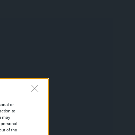
sonal or
ection to
ou may
 personal
out of the