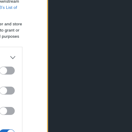
 downstream
B’s List of
er and store
to grant or
ed purposes