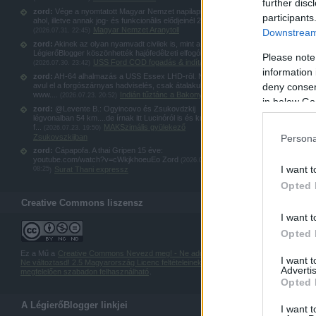
further disc
zord:
Vége a nyomtatott Magyar Nemzet napilapnak,
participants
ahol, illetve annak jog- és funkcionâlis elődjeinél 20...
Magyar Nemzet Aranytoll
(
2026.07.31. 22:45
)
Downstream 
zord:
Akinek az olyan nyamvadt civilek is, mint a
LégierőBlogger köszönhették hajófedêlzeti elfogókötel...
Please note
USS Ford COD fogadás & indítás
(
2026.07.30. 23:42
)
information 
zord:
AH-64 alhalmazás a USS Essex LHD-rōl. Nem
avul el a forgószárnyas hadviselés, csak átalakul:
deny consent
www....
Indián tűztánc a Bakonyban
(
2026.07.23. 20:52
)
in below Go
zord:
@Levente B.: Ogyincovo és Zsukovdzkij
légvonalban 54 km....de írnak itt Lucinóról is és kubinkai
f...
MAKSzimális gyülekező
(
2026.07.23. 19:50
)
Persona
Zsukovszkijban
zord:
Cápapofa. A thai Gripen 15 éve:
youtube.com/watch?v=cWkjkhoeuEo Zord
(
2026.07.23.
I want t
08:25
Surat Thani expressz
)
Opted 
Creative Commons liszensz
I want t
Opted 
Ez a Mű a
Creative Commons Nevezd meg! - Ne add el! -
I want 
Ne változtasd! 2.5 Magyarország Licenc feltételeinek
Advertis
megfelelően szabadon felhasználható
.
Opted 
A LégierőBlogger linkjei
I want t