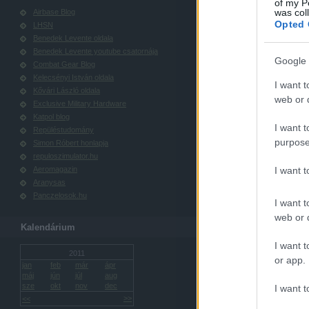
of my P
was col
Airbase Blog
Opted 
LHSN
Benedek Levente oldala
Benedek Levente youtube csatornája
Google 
Combat Gear Blog
Kelecsényi István oldala
I want t
Kővári László oldala
web or d
Exclusive Military Hardware
Katpol blog
I want t
Repüléstudomány
purpose
Simon Róbert honlapja
repuloszimulator.hu
Aeromagazin
I want 
Aranysas
Panczelosok.hu
I want t
web or d
Kalendárium
I want t
2011
or app.
jan
feb
már
ápr
máj
jún
júl
aug
sze
okt
nov
dec
I want t
>>
<<