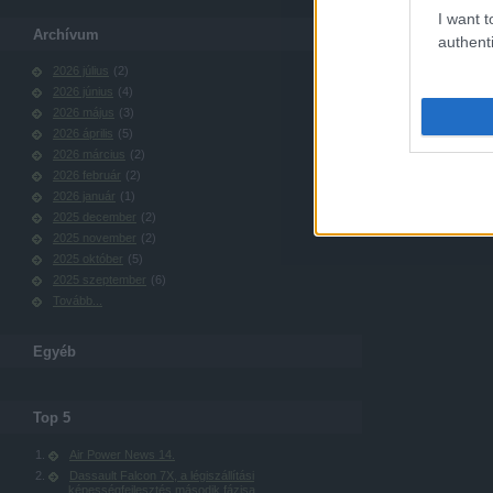
I want t
Archívum
authenti
2026 július
(
2
)
2026 június
(
4
)
2026 május
(
3
)
2026 április
(
5
)
2026 március
(
2
)
2026 február
(
2
)
2026 január
(
1
)
2025 december
(
2
)
2025 november
(
2
)
2025 október
(
5
)
2025 szeptember
(
6
)
Tovább
...
Egyéb
Top 5
Air Power News 14.
Dassault Falcon 7X, a légiszállítási
képességfejlesztés második fázisa