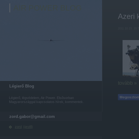
AIR POWER BLOG
Azeri 
2011.10.15. 20:
tovább »
Légierő Blog
Légierő, légvédelem, Air Power. Elsősorban
Magyarországgal kapcsolatos hírek, kommentek.
zord.gabor@gmail.com
zord
(
profil
)