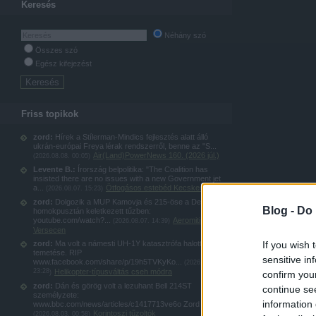
Keresés
Néhány szó
Összes szó
Egész kifejezést
Friss topikok
zord:
Hírek a Stílerman-Mindics fejlesztés alatt álló
ukrán-európai Freya lérak rendszerről, benne az "S...
Air(Land)PowerNews 160. (2026 júl.)
(
2026.08.08. 00:05
)
Levente B.:
Írország belpolitika: "The Coalition has
insisted there are no issues with a new Government jet
a...
Ötfogásos estebéd Kecskeméten
(
2026.08.07. 15:23
)
zord:
Dolgozik a MUP Kamovja és 215-öse a Delibláti-
Blog -
Do 
homokpusztán keletkezett tűzben:
youtube.com/watch?...
Aeromiting
(
2026.08.07. 14:39
)
Versecen
zord:
Ma volt a námesti UH-1Y katasztrófa halottjának
If you wish 
temetése. RIP
sensitive in
www.facebook.com/share/p/19h5TVKyKo...
(
2026.08.04.
23:28
Helikopter-típusváltás cseh módra
)
confirm you
zord:
Dán és görög volt a lezuhant Bell 214ST
continue se
személyzete:
information 
www.bbc.com/news/articles/c1417713ve6o Zord
Korintoszi tűzoltók
(
2026.08.03. 00:58
)