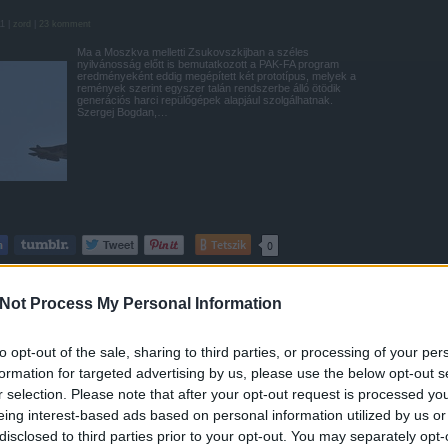
11 |
zord
|
23
komment
Ma a Moszkva melletti Zsukovszkijban a széles
nyilvánosság előtt is bemutatkozott a PAK-FA program
eredményeként eddig megépített két prototípus, melyek a
remények szerint egyszer talán rendszerbe álló ötödik
generációs harci repülőgépek alapjául szolgálhatnak.
Szergej Bogdan,…
Tetszik
0
zkva
maks
pak fa
t 50
ötödik generációs
Not Process My Personal Information
z öt pillanata
to opt-out of the sale, sharing to third parties, or processing of your per
formation for targeted advertising by us, please use the below opt-out s
15 |
zord
|
6
komment
r selection. Please note that after your opt-out request is processed y
Moszkvában immár tizedik alkalommal rendezik meg a
eing interest-based ads based on personal information utilized by us or
jellemzően orosz és más posztszovjet repülőgép- űr- és
védelmi ipar kiállítását és bemutatóját. A MAKSz azonban
disclosed to third parties prior to your opt-out. You may separately opt-
ma már nemzetközi szinten is elismert rendezvény,