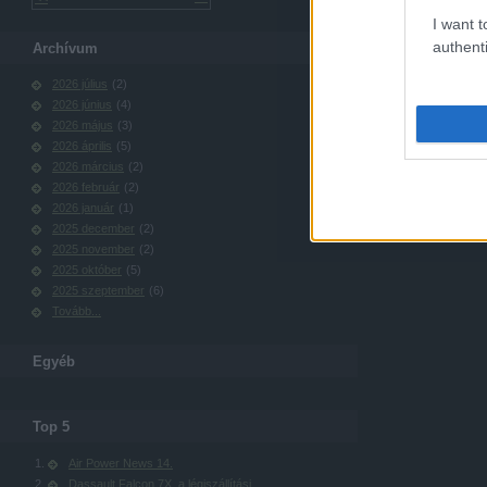
I want t
authenti
Archívum
2026 július
(
2
)
2026 június
(
4
)
2026 május
(
3
)
2026 április
(
5
)
2026 március
(
2
)
2026 február
(
2
)
2026 január
(
1
)
2025 december
(
2
)
2025 november
(
2
)
2025 október
(
5
)
2025 szeptember
(
6
)
Tovább
...
Egyéb
Top 5
Air Power News 14.
Dassault Falcon 7X, a légiszállítási