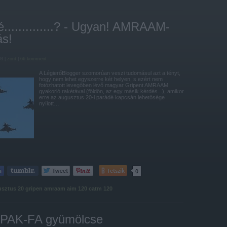
..............? - Ugyan! AMRAAM-
ás!
03 |
zord
|
66
komment
A LégierőBlogger szomorúan veszi tudomásul azt a tényt,
hogy nem lehet egyszerre két helyen, s ezért nem
fotózhatott levegőben lévő magyar Gripent AMRAAM
gyakorló rakétával (földön, az egy másik kérdés...), amikor
erre az augusztus 20-i parádé kapcsán lehetősége
nyílott…
Tetszik
0
sztus 20
gripen
amraam
aim 120
catm 120
a PAK-FA gyümölcse