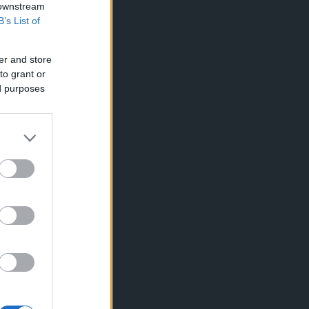
 downstream
B’s List of
er and store
to grant or
ed purposes