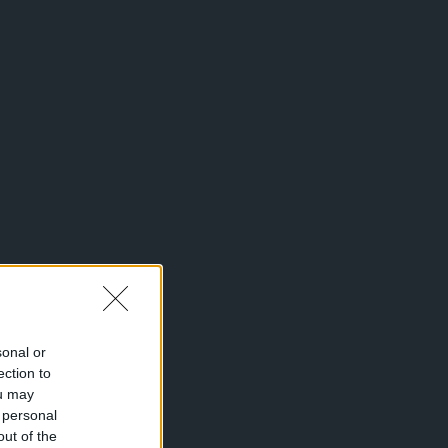
sonal or
ection to
ou may
 personal
out of the