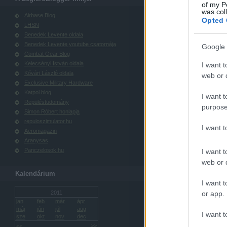
of my P
was col
Airbase Blog
Opted 
LHSN
Benedek Levente oldala
Benedek Levente youtube csatornája
Google 
Combat Gear Blog
Kelecsényi István oldala
I want t
Kővári László oldala
web or d
Exclusive Military Hardware
Katpol blog
I want t
Repüléstudomány
purpose
Simon Róbert honlapja
repuloszimulator.hu
I want 
Aeromagazin
Aranysas
Panczelosok.hu
I want t
web or d
Kalendárium
I want t
or app.
2011
jan
feb
már
ápr
máj
jún
júl
aug
I want t
sze
okt
nov
dec
>>
<<