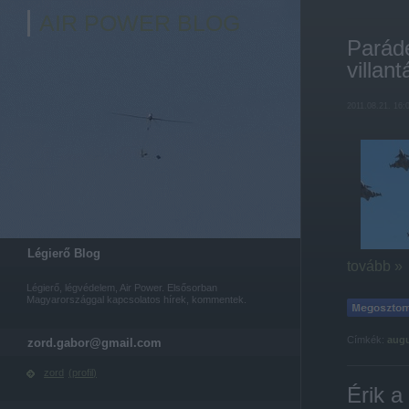
AIR POWER BLOG
Parádé
villant
2011.08.21. 16:
Légierő Blog
tovább »
Légierő, légvédelem, Air Power. Elsősorban
Magyarországgal kapcsolatos hírek, kommentek.
Címkék:
augu
zord.gabor@gmail.com
zord
(
profil
)
Érik 