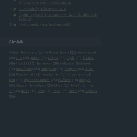
képességfejlesztés második fázisa
Ukrán válság, Dák Vipera 2014
Újabb magyar Gripen-esemény - személyi döntések
kellenek
Helikopterek: kiírás heteken belül?
Címkék
Airbus Helicopters
(
27
)
AirPowerNews
(
121
)
éleslövészet
(
26
)
f 16
(
20
)
gripen
(
76
)
Gripen
(
82
)
Győr
(
19
)
H145M
(
40
)
H225M
(
17
)
Hajmáskér
(
39
)
helikopter
(
54
)
hírek
(
72
)
honvédség
(
23
)
hungarian
(
29
)
hungary
(
63
)
JTAC
(
15
)
Kecskemét
(
71
)
kecskemét
(
45
)
Körös-hegy
(
31
)
Kub
(
21
)
légvédelmi rakéta
(
25
)
lövészet
(
18
)
magyar
(
44
)
Magyar Honvédség
(
20
)
Mi-17
(
26
)
Mi-24
(
35
)
mig
29
(
38
)
mi 17
(
19
)
nato
(
20
)
Pápa
(
26
)
radar
(
24
)
Szolnok
(
55
)