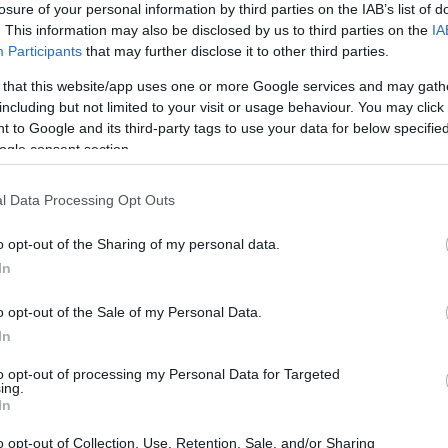
losure of your personal information by third parties on the IAB’s list of
melyet az ipar európai, amerikai és ázsiai szereplői sem…
. This information may also be disclosed by us to third parties on the
IA
Participants
that may further disclose it to other third parties.
 that this website/app uses one or more Google services and may gath
including but not limited to your visit or usage behaviour. You may click 
 to Google and its third-party tags to use your data for below specifi
ogle consent section.
Tetszik
0
zkva
f 15e
maks 2011
pecsora
szu 35
mig 29kub
mig 35
utantoltes
l Data Processing Opt Outs
o opt-out of the Sharing of my personal data.
In
o opt-out of the Sale of my Personal Data.
In
to opt-out of processing my Personal Data for Targeted
ing.
In
o opt-out of Collection, Use, Retention, Sale, and/or Sharing