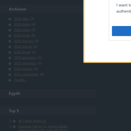
I want t
Archívum
authenti
2026 július
(
2
)
2026 június
(
4
)
2026 május
(
3
)
2026 április
(
5
)
2026 március
(
2
)
2026 február
(
2
)
2026 január
(
1
)
2025 december
(
2
)
2025 november
(
2
)
2025 október
(
5
)
2025 szeptember
(
6
)
Tovább
...
Egyéb
Top 5
Air Power News 14.
Dassault Falcon 7X, a légiszállítási
képességfejlesztés második fázisa