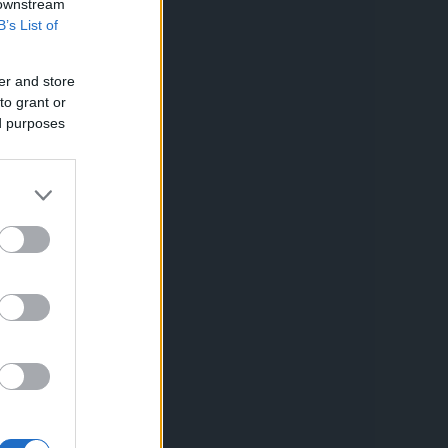
 downstream
B’s List of
er and store
to grant or
ed purposes