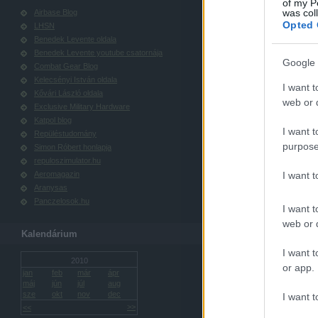
of my P
was col
Airbase Blog
Opted 
LHSN
Benedek Levente oldala
Benedek Levente youtube csatornája
Google 
Combat Gear Blog
Kelecsényi István oldala
I want t
Kővári László oldala
web or d
Exclusive Military Hardware
Katpol blog
I want t
Repüléstudomány
purpose
Simon Róbert honlapja
repuloszimulator.hu
Aeromagazin
I want 
Aranysas
Panczelosok.hu
I want t
web or d
Kalendárium
I want t
2010
or app.
jan
feb
már
ápr
máj
jún
júl
aug
sze
okt
nov
dec
I want t
>>
<<