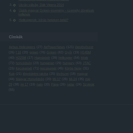
Ukrán válság, Dák Vipera 2014
Újabb magyar Gripen-esemény - személyi döntések
kellenek
Helikopterek: kiírás heteken belül?
Címkék
Airbus Helicopters
(
27
)
AirPowerNews
(
121
)
éleslövészet
(
26
)
f 16
(
20
)
gripen
(
76
)
Gripen
(
82
)
Győr
(
19
)
H145M
(
40
)
H225M
(
17
)
Hajmáskér
(
39
)
helikopter
(
54
)
hírek
(
72
)
honvédség
(
23
)
hungarian
(
29
)
hungary
(
63
)
JTAC
(
15
)
Kecskemét
(
71
)
kecskemét
(
45
)
Körös-hegy
(
31
)
Kub
(
21
)
légvédelmi rakéta
(
25
)
lövészet
(
18
)
magyar
(
44
)
Magyar Honvédség
(
20
)
Mi-17
(
26
)
Mi-24
(
35
)
mig
29
(
38
)
mi 17
(
19
)
nato
(
20
)
Pápa
(
26
)
radar
(
24
)
Szolnok
(
55
)