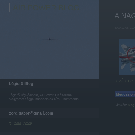
AIR POWER BLOG
A NAG
2010.12.03. 16:
tovább »
Légierő Blog
Légierő, légvédelem, Air Power. Elsősorban
Magyarországgal kapcsolatos hírek, kommentek.
Címkék:
mag
zord.gabor@gmail.com
zord
(
profil
)