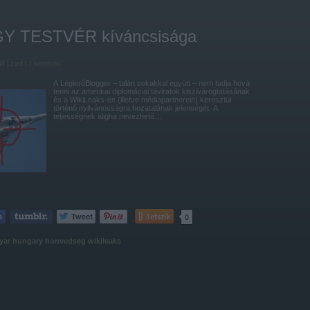
Y TESTVÉR kíváncsisága
48 |
zord
|
7
komment
A LégierőBlogger – talán sokakkal együtt – nem tudja hová
tenni az amerikai diplomáciai táviratok kiszivárogtatásának
és a WikiLeaks-en (illetve médiapartnerein) keresztül
történő nyilvánosságra hozatalának jelenségét. A
teljességnek aligha nevezhető…
Tetszik
0
yar
hungary
honvedseg
wikileaks