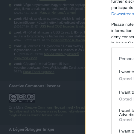
further disc
zord:
Vége a nyomtatott Magyar Nemzet napilapnak,
participants
ahol, illetve annak jog- és funkcionâlis elődjeinél 20...
Magyar Nemzet Aranytoll
(
2026.07.31. 22:45
)
Downstream 
zord:
Akinek az olyan nyamvadt civilek is, mint a
LégierőBlogger köszönhették hajófedêlzeti elfogókötel...
Please note
USS Ford COD fogadás & indítás
(
2026.07.30. 23:42
)
information 
zord:
AH-64 alhalmazás a USS Essex LHD-rōl. Nem
avul el a forgószárnyas hadviselés, csak átalakul:
deny consent
www....
Indián tűztánc a Bakonyban
(
2026.07.23. 20:52
)
in below Go
zord:
@Levente B.: Ogyincovo és Zsukovdzkij
légvonalban 54 km....de írnak itt Lucinóról is és kubinkai
f...
MAKSzimális gyülekező
(
2026.07.23. 19:50
)
Persona
Zsukovszkijban
zord:
Cápapofa. A thai Gripen 15 éve:
youtube.com/watch?v=cWkjkhoeuEo Zord
(
2026.07.23.
I want t
08:25
Surat Thani expressz
)
Opted 
Creative Commons liszensz
I want t
Opted 
Ez a Mű a
Creative Commons Nevezd meg! - Ne add el! -
I want 
Ne változtasd! 2.5 Magyarország Licenc feltételeinek
Advertis
megfelelően szabadon felhasználható
.
Opted 
A LégierőBlogger linkjei
I want t