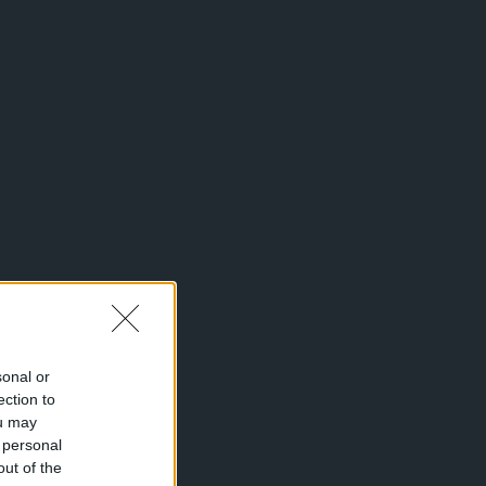
sonal or
ection to
ou may
 personal
out of the