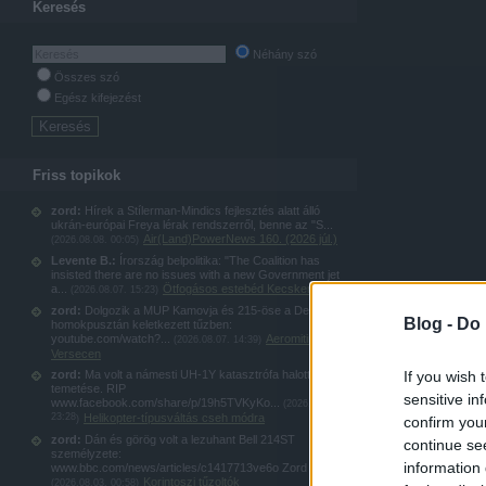
Keresés
Néhány szó
Összes szó
Egész kifejezést
Friss topikok
zord:
Hírek a Stílerman-Mindics fejlesztés alatt álló
ukrán-európai Freya lérak rendszerről, benne az "S...
Air(Land)PowerNews 160. (2026 júl.)
(
2026.08.08. 00:05
)
Levente B.:
Írország belpolitika: "The Coalition has
insisted there are no issues with a new Government jet
a...
Ötfogásos estebéd Kecskeméten
(
2026.08.07. 15:23
)
zord:
Dolgozik a MUP Kamovja és 215-öse a Delibláti-
Blog -
Do 
homokpusztán keletkezett tűzben:
youtube.com/watch?...
Aeromiting
(
2026.08.07. 14:39
)
Versecen
zord:
Ma volt a námesti UH-1Y katasztrófa halottjának
If you wish 
temetése. RIP
sensitive in
www.facebook.com/share/p/19h5TVKyKo...
(
2026.08.04.
23:28
Helikopter-típusváltás cseh módra
)
confirm you
zord:
Dán és görög volt a lezuhant Bell 214ST
continue se
személyzete:
information 
www.bbc.com/news/articles/c1417713ve6o Zord
Korintoszi tűzoltók
(
2026.08.03. 00:58
)