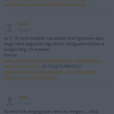
summit-air-support.html?6966;2492836
Tom
18 éve
Az F-15-ösök tovább maradtak Graf Ignatevo-ban,
hogy részt vegyenek egy közös hadgyakorlatban a
bulgár Mig-29-esekkel...
Forrás:
www.airliners.net/photo/Bulgaria---Air/Mikoyan-
Gurevich-MiG-29A-
(9-12A)/1346562/L/
www.airliners.net/photo/USA---Air/McDonnell-
Douglas-F-15C/1346499/L/
Tom
18 éve
Az első link mégegyszer, mert ez megéri.....ritka