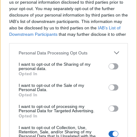
us or personal information disclosed to third parties prior to
your opt-out. You may separately opt-out of the further
disclosure of your personal information by third parties on the
IAB’s list of downstream participants. This information may
also be disclosed by us to third parties on the
IAB’s List of
Downstream Participants
that may further disclose it to other
third parties.
Please note that this website/app uses one or more Google
Personal Data Processing Opt Outs
services and may gather and store information including but
not limited to your visit or usage behaviour. You may click to
I want to opt-out of the Sharing of my
personal data.
grant or deny consent to Google and its third-party tags to
Opted In
use your data for below specified purposes in below Google
consent section.
I want to opt-out of the Sale of my
Personal Data.
A 15-ösök az af.mil képei alapján nem repültek teljes
Opted In
harci díszben. Két póttartály, illetve négy rakéta.
I want to opt-out of processing my
Érdekesség, hogy a szárny alatti póttartálytartó
Personal Data for Targeted Advertising.
oldalára szerelt külső sínekre (legalábbis a céken)
Opted In
AIM-9X-et függesztettek. Ez nem újdonság, de még
I want to opt-out of Collection, Use,
még mindig ritkaság a Sidewinder legújabb
Retention, Sale, and/or Sharing of my
változatából éles példányt látni, éles műveletben.
Personal Data that Is Unrelated with the