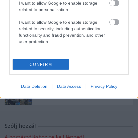
I want to allow Google to enable storage
related to personalization.
I want to allow Google to enable storage
Megoldások és kísérletek drónok ellen
related to security, including authentication
functionality and fraud prevention, and other
user protection.
Jolly Vihar 26-1 + Adriatic AAR
CONFIRM
Data Deletion
Data Access
Privacy Policy
Boldog karácsonyt és új esztendőt!
Szólj hozzá!
A hozzászóláshoz be kell lépned!