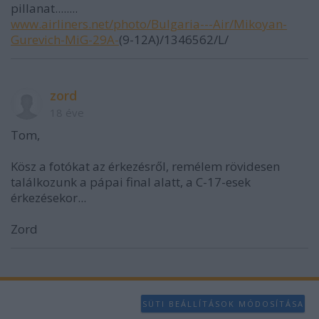
pillanat........
www.airliners.net/photo/Bulgaria---Air/Mikoyan-
Gurevich-MiG-29A-
(9-12A)/1346562/L/
zord
18 éve
Tom,
Kösz a fotókat az érkezésről, remélem rövidesen
találkozunk a pápai final alatt, a C-17-esek
érkezésekor...
Zord
SÜTI BEÁLLÍTÁSOK MÓDOSÍTÁSA