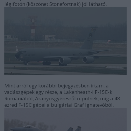
légifotón (köszönet Stonefortnak) jól látható.
Mint arról egy korábbi bejegyzésben írtam, a
vadászgépek egy része, a Lakenheath-i F-15E-k
Romániából, Aranyosgyéresről repülnek, míg a 48
ezred F-15C gépei a bulgáriai Graf Ignatevóból.