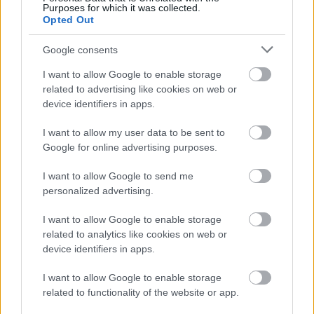
Purposes for which it was collected.
Nem látszik, de a pilótákon alighanem JHMCS sisak
Opted Out
volt.
Google consents
I want to allow Google to enable storage
Címkék:
budapest
hungary
nato
hungarian
ferihegy
légi
related to advertising like cookies on web or
utántöltés
air refuelling
noble endevour
kc 135r
mildenhall
device identifiers in apps.
I want to allow my user data to be sent to
Google for online advertising purposes.
I want to allow Google to send me
Ajánlott bejegyzések:
personalized advertising.
I want to allow Google to enable storage
Az új Főnix: az egyetlen harci Európából
related to analytics like cookies on web or
device identifiers in apps.
I want to allow Google to enable storage
related to functionality of the website or app.
AirPowerNews 158. (2026 máj.)