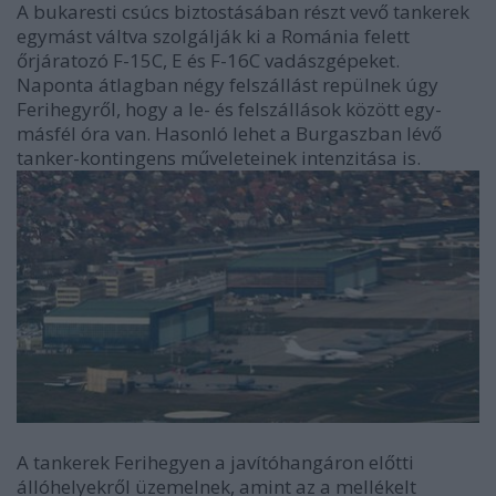
A bukaresti csúcs biztostásában részt vevő tankerek
egymást váltva szolgálják ki a Románia felett
őrjáratozó F-15C, E és F-16C vadászgépeket.
Naponta átlagban négy felszállást repülnek úgy
Ferihegyről, hogy a le- és felszállások között egy-
másfél óra van. Hasonló lehet a Burgaszban lévő
tanker-kontingens műveleteinek intenzitása is.
A tankerek Ferihegyen a javítóhangáron előtti
állóhelyekről üzemelnek, amint az a mellékelt