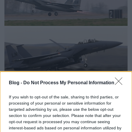
Blog -
Do Not Process My Personal Information
Hogy az F-16-osok honnan, azt nem tudom. Az
If you wish to opt-out of the sale, sharing to third parties, or
igazság az, hogy eddig egy sajtóközleményben írtak
processing of your personal or sensitive information for
róluk, máshol nem találkoztam a részvételük
targeted advertising by us, please use the below opt-out
említésével.
section to confirm your selection. Please note that after your
opt-out request is processed you may continue seeing
interest-based ads based on personal information utilized by