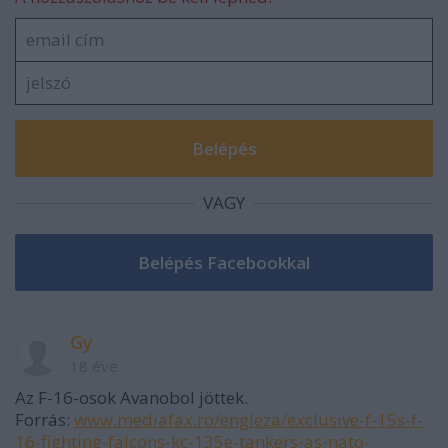
VAGY
Gy
18 éve
Az F-16-osok Avanobol jöttek.
Forrás:
www.mediafax.ro/engleza/exclusive-f-15s-f-
16-fighting-falcons-kc-135e-tankers-as-nato-